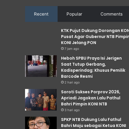
Recent
Popular
Comments
KTK Pujut Dukung Dorongan KON
Pusat Agar Gubernur NTB Pimpi
KONI Jelang PON
7 jam ago
Heboh SPBU Praya Isi Jerigen
Saat Tutup Gerbang,
Kadisperindag: Khusus Pemilik
Barcode Resmi
2 hari ago
Soroti Sukses Porprov 2026,
Apriadi Jagokan Lalu Pathul
Bahri Pimpin KONI NTB
3 hari ago
SPKP NTB Dukung Lalu Fathul
Bahri Maju sebagai Ketua KONI