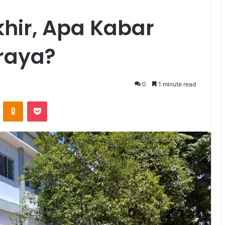
hir, Apa Kabar
raya?
0
1 minute read
VKontakte
Odnoklassniki
Pocket