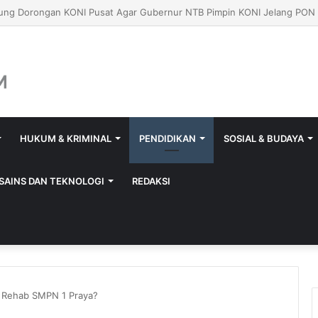
aya Isi Jerigen Saat Tutup Gerbang, Kadisperindag: Khusus Pemilik Ba
HUKUM & KRIMINAL
PENDIDIKAN
SOSIAL & BUDAYA
SAINS DAN TEKNOLOGI
REDAKSI
 Rehab SMPN 1 Praya?