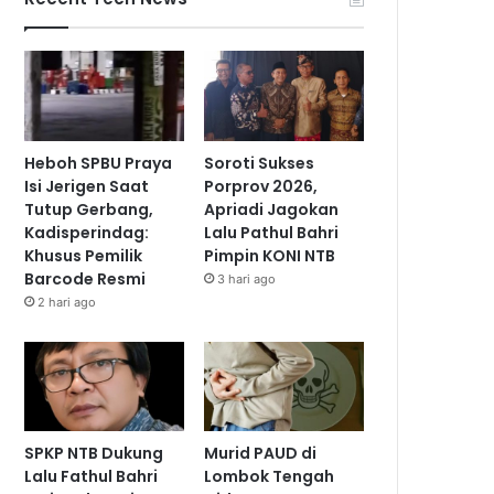
Heboh SPBU Praya
Soroti Sukses
Isi Jerigen Saat
Porprov 2026,
Tutup Gerbang,
Apriadi Jagokan
Kadisperindag:
Lalu Pathul Bahri
Khusus Pemilik
Pimpin KONI NTB
Barcode Resmi
3 hari ago
2 hari ago
SPKP NTB Dukung
Murid PAUD di
Lalu Fathul Bahri
Lombok Tengah