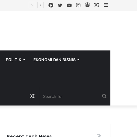
Facebook
Twitter
YouTube
Instagram
Log
Random
Sidebar
rcode Resmi
In
Article
POLITIK
EKONOMI DAN BISNIS
Random
Search
Article
for
Recent Tech News