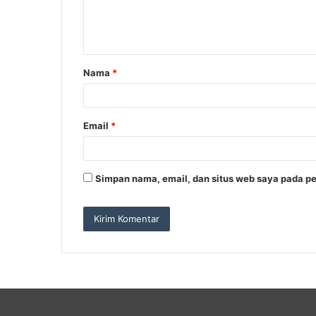
n
t
a
Nama
*
r
*
Email
*
Simpan nama, email, dan situs web saya pada pe