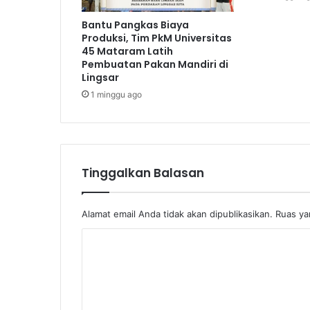
Bantu Pangkas Biaya
Produksi, Tim PkM Universitas
45 Mataram Latih
Pembuatan Pakan Mandiri di
Lingsar
1 minggu ago
Tinggalkan Balasan
Alamat email Anda tidak akan dipublikasikan.
Ruas ya
K
o
m
e