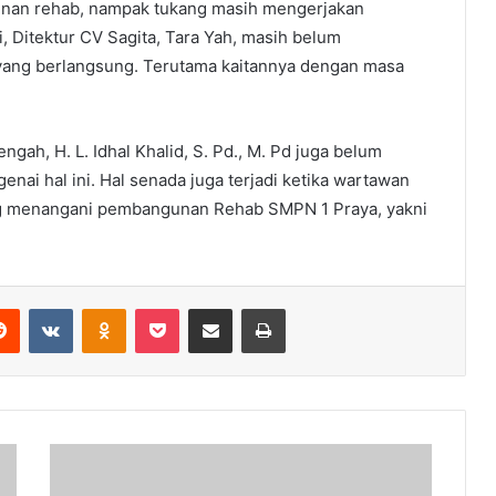
nan rehab, nampak tukang masih mengerjakan
, Ditektur CV Sagita, Tara Yah, masih belum
 yang berlangsung. Terutama kaitannya dengan masa
ngah, H. L. Idhal Khalid, S. Pd., M. Pd juga belum
ai hal ini. Hal senada juga terjadi ketika wartawan
g menangani pembangunan Rehab SMPN 1 Praya, yakni
erest
Reddit
VKontakte
Odnoklassniki
Pocket
Share via Email
Print