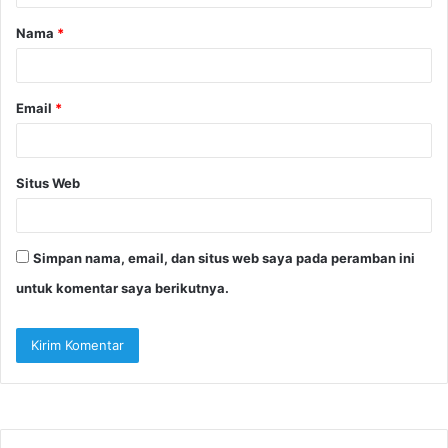
a
Nama
*
r
*
Email
*
Situs Web
Simpan nama, email, dan situs web saya pada peramban ini
untuk komentar saya berikutnya.