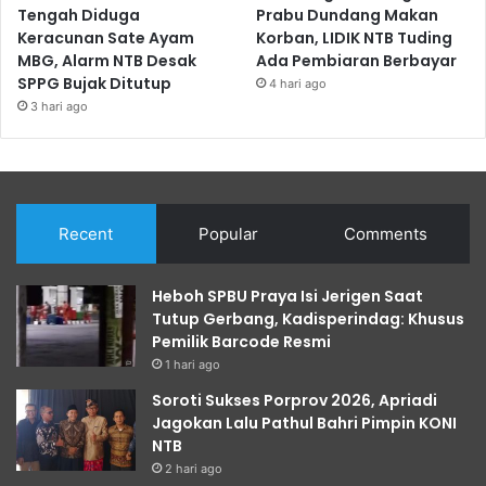
Tengah Diduga
Prabu Dundang Makan
Keracunan Sate Ayam
Korban, LIDIK NTB Tuding
MBG, Alarm NTB Desak
Ada Pembiaran Berbayar
SPPG Bujak Ditutup
4 hari ago
3 hari ago
Recent
Popular
Comments
Heboh SPBU Praya Isi Jerigen Saat
Tutup Gerbang, Kadisperindag: Khusus
Pemilik Barcode Resmi
1 hari ago
Soroti Sukses Porprov 2026, Apriadi
Jagokan Lalu Pathul Bahri Pimpin KONI
NTB
2 hari ago