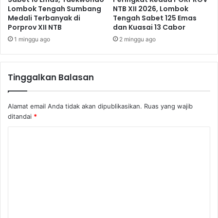
Lombok Tengah Sumbang
NTB XII 2026, Lombok
Medali Terbanyak di
Tengah Sabet 125 Emas
Porprov XII NTB
dan Kuasai 13 Cabor
1 minggu ago
2 minggu ago
Tinggalkan Balasan
Alamat email Anda tidak akan dipublikasikan.
Ruas yang wajib
ditandai
*
K
o
m
e
n
t