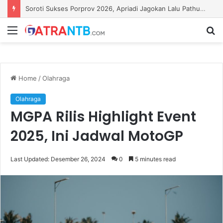
Soroti Sukses Porprov 2026, Apriadi Jagokan Lalu Pathul Bahri Pimpin KONI NTB
Menu
S
fo
Home
/
Olahraga
Olahraga
MGPA Rilis Highlight Event
2025, Ini Jadwal MotoGP
Last Updated: Desember 26, 2024
0
5 minutes read