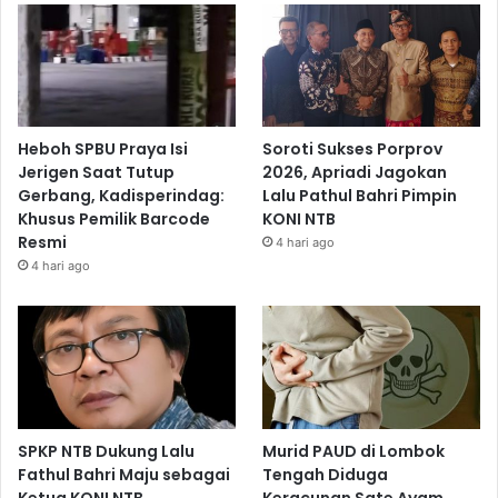
Heboh SPBU Praya Isi
Soroti Sukses Porprov
Jerigen Saat Tutup
2026, Apriadi Jagokan
Gerbang, Kadisperindag:
Lalu Pathul Bahri Pimpin
Khusus Pemilik Barcode
KONI NTB
Resmi
4 hari ago
4 hari ago
SPKP NTB Dukung Lalu
Murid PAUD di Lombok
Fathul Bahri Maju sebagai
Tengah Diduga
Ketua KONI NTB
Keracunan Sate Ayam