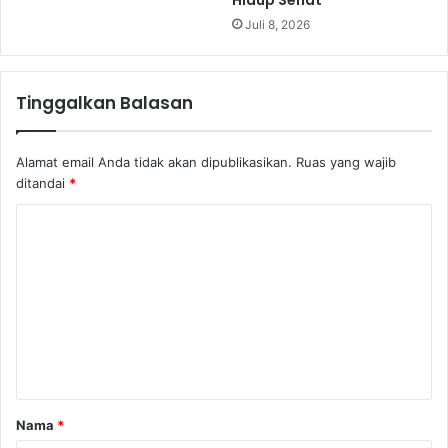
Hidup Sehat
Juli 8, 2026
Tinggalkan Balasan
Alamat email Anda tidak akan dipublikasikan.
Ruas yang wajib
ditandai
*
K
o
m
e
n
t
a
Nama
*
r