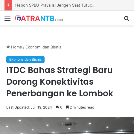
Heboh SPBU Praya Isi Jerigen Saat Tutup Gerbang, Kadisperindag: Khusus Pemilik Barcode Resmi
Menu
S
fo
Home
/
Ekonomi dan Bisnis
Ekonomi dan Bisnis
ITDC Bahas Strategi Baru
Dorong Konektivitas
Penerbangan ke Lombok
Last Updated: Juli 19, 2024
0
2 minutes read