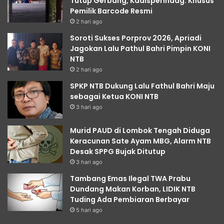
Tutup Gerbang, Kadisperindag: Khusus
Pemilik Barcode Resmi
2 hari ago
Soroti Sukses Porprov 2026, Apriadi
Jagokan Lalu Pathul Bahri Pimpin KONI
NTB
2 hari ago
SPKP NTB Dukung Lalu Fathul Bahri Maju
sebagai Ketua KONI NTB
3 hari ago
Murid PAUD di Lombok Tengah Diduga
Keracunan Sate Ayam MBG, Alarm NTB
Desak SPPG Bujak Ditutup
3 hari ago
Tambang Emas Ilegal TWA Prabu
Dundang Makan Korban, LIDIK NTB
Tuding Ada Pembiaran Berbayar
5 hari ago