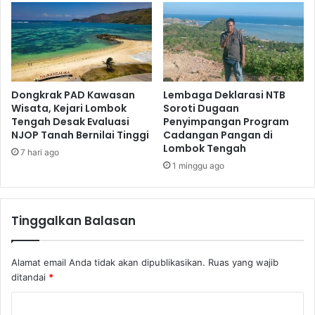
Dongkrak PAD Kawasan
Lembaga Deklarasi NTB
Wisata, Kejari Lombok
Soroti Dugaan
Tengah Desak Evaluasi
Penyimpangan Program
NJOP Tanah Bernilai Tinggi
Cadangan Pangan di
Lombok Tengah
7 hari ago
1 minggu ago
Tinggalkan Balasan
Alamat email Anda tidak akan dipublikasikan.
Ruas yang wajib
ditandai
*
K