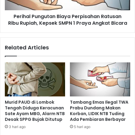
Perihal Pungutan Biaya Perpisahan Ratusan
Ribu Rupiah, Kepsek SMPN 1 Praya Angkat Bicara
Related Articles
Murid PAUD di Lombok
Tambang Emas Ilegal TWA
Tengah Diduga Keracunan
Prabu Dundang Makan
Sate Ayam MBG, Alarm NTB
Korban, LIDIK NTB Tuding
Desak SPPG Bujak Ditutup
Ada Pembiaran Berbayar
3 hari ago
5 hari ago