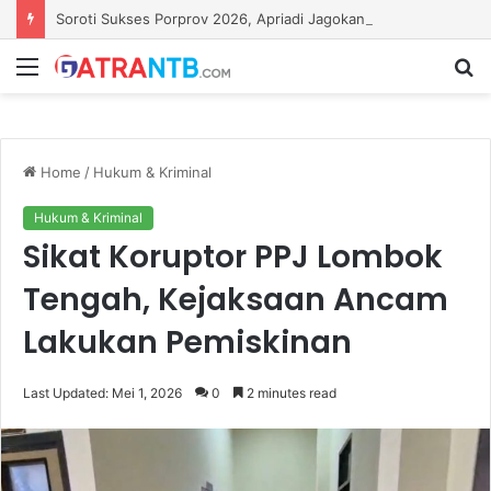
Soroti Sukses Porprov 2026, Apriadi Jagokan Lalu Pathul Bahri Pimpin KONI NTB
Menu
S
fo
Home
/
Hukum & Kriminal
Hukum & Kriminal
Sikat Koruptor PPJ Lombok
Tengah, Kejaksaan Ancam
Lakukan Pemiskinan
Last Updated: Mei 1, 2026
0
2 minutes read