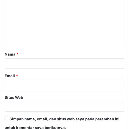
o
m
e
n
t
a
Nama
*
r
*
Email
*
Situs Web
Simpan nama, email, dan situs web saya pada peramban ini
untuk komentar saya berikutnya.