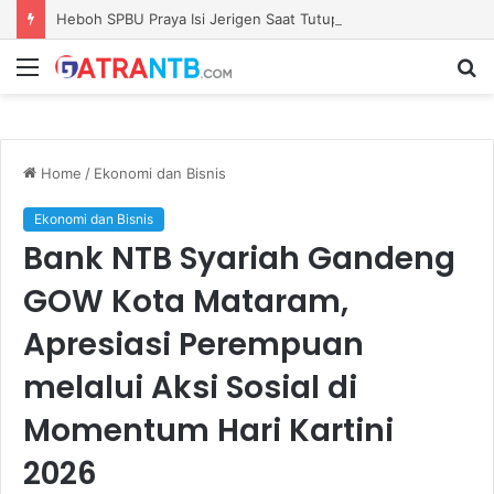
Heboh SPBU Praya Isi Jerigen Saat Tutup Gerbang, Kadisperindag: Khusus Pemilik Barcode Resmi
Menu
S
fo
Home
/
Ekonomi dan Bisnis
Ekonomi dan Bisnis
Bank NTB Syariah Gandeng
GOW Kota Mataram,
Apresiasi Perempuan
melalui Aksi Sosial di
Momentum Hari Kartini
2026