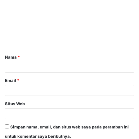
o
m
e
n
t
a
Nama
*
r
*
Email
*
Situs Web
Simpan nama, email, dan situs web saya pada peramban ini
untuk komentar saya berikutnya.