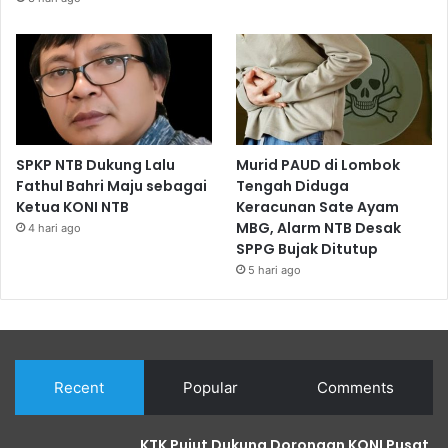
SPKP NTB Dukung Lalu
Murid PAUD di Lombok
Fathul Bahri Maju sebagai
Tengah Diduga
Ketua KONI NTB
Keracunan Sate Ayam
MBG, Alarm NTB Desak
4 hari ago
SPPG Bujak Ditutup
5 hari ago
Recent
Popular
Comments
KTK Pujut Dukung Dorongan KONI Pusat