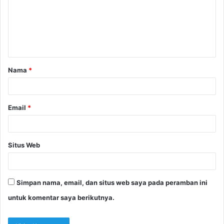
e
n
t
a
Nama
*
r
*
Email
*
Situs Web
Simpan nama, email, dan situs web saya pada peramban ini
untuk komentar saya berikutnya.