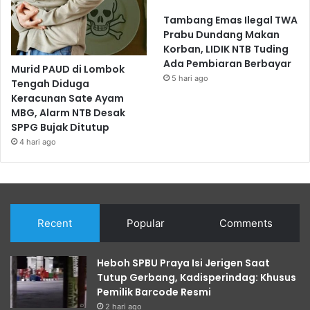
Tambang Emas Ilegal TWA
Prabu Dundang Makan
Korban, LIDIK NTB Tuding
Ada Pembiaran Berbayar
Murid PAUD di Lombok
5 hari ago
Tengah Diduga
Keracunan Sate Ayam
MBG, Alarm NTB Desak
SPPG Bujak Ditutup
4 hari ago
Recent
Popular
Comments
Heboh SPBU Praya Isi Jerigen Saat
Tutup Gerbang, Kadisperindag: Khusus
Pemilik Barcode Resmi
2 hari ago