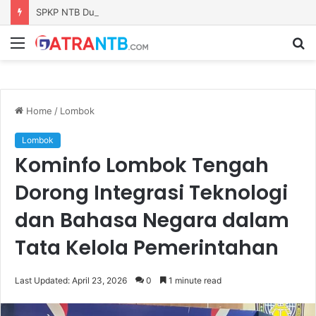
SPKP NTB Dukung Lalu Fathul Bahri Maju sebagai Ketua KONI NTB
Menu
S
fo
Home
/
Lombok
Lombok
​Kominfo Lombok Tengah
Dorong Integrasi Teknologi
dan Bahasa Negara dalam
Tata Kelola Pemerintahan
Last Updated: April 23, 2026
0
1 minute read