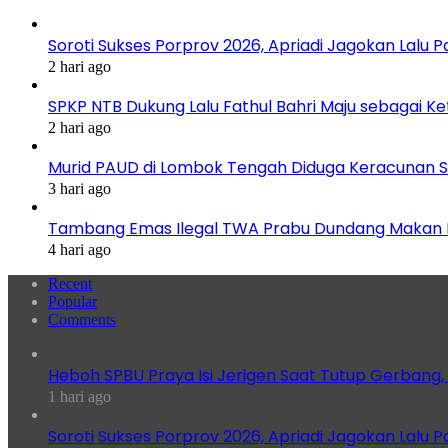
Soroti Sukses Porprov 2026, Apriadi Jagokan Lalu P
2 hari ago
SPKP NTB Dukung Lalu Fathul Bahri Maju sebagai K
2 hari ago
Murid PAUD di Lombok Tengah Diduga Keracunan S
3 hari ago
Tambang Emas Ilegal TWA Prabu Dundang Makan K
4 hari ago
Recent
Popular
Comments
Heboh SPBU Praya Isi Jerigen Saat Tutup Gerbang,
1 hari ago
Soroti Sukses Porprov 2026, Apriadi Jagokan Lalu P