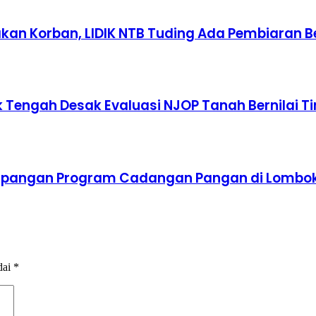
an Korban, LIDIK NTB Tuding Ada Pembiaran B
Tengah Desak Evaluasi NJOP Tanah Bernilai Ti
impangan Program Cadangan Pangan di Lombo
dai
*