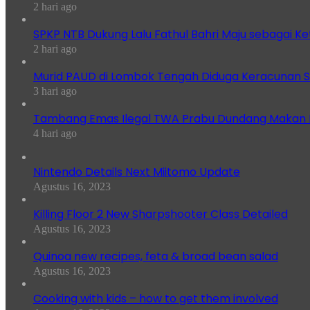
2 hari ago
SPKP NTB Dukung Lalu Fathul Bahri Maju sebagai K
2 hari ago
Murid PAUD di Lombok Tengah Diduga Keracunan S
3 hari ago
Tambang Emas Ilegal TWA Prabu Dundang Makan K
4 hari ago
Nintendo Details Next Miitomo Update
Agustus 16, 2023
Killing Floor 2 New Sharpshooter Class Detailed
Agustus 16, 2023
Quinoa new recipes, feta & broad bean salad
Agustus 16, 2023
Cooking with kids – how to get them involved