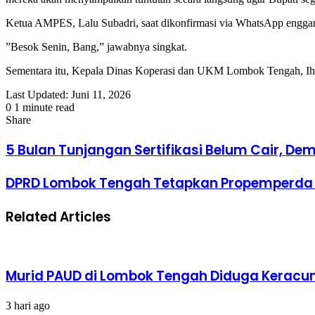
​Ketua AMPES, Lalu Subadri, saat dikonfirmasi via WhatsApp enggan m
​”Besok Senin, Bang,” jawabnya singkat.
​Sementara itu, Kepala Dinas Koperasi dan UKM Lombok Tengah, Ihsan,
Last Updated: Juni 11, 2026
0
1 minute read
Facebook
Twitter
LinkedIn
Tumblr
Pinterest
Reddit
VKontakte
Odnoklassniki
Pocket
Share
Facebook
Twitter
LinkedIn
Tumblr
Pinterest
Reddit
VKontakte
Odnoklassniki
Pocket
Share
Print
via
5 Bulan Tunjangan Sertifikasi Belum Cair, 
Email
DPRD Lombok Tengah Tetapkan Propemperda 
Related Articles
Murid PAUD di Lombok Tengah Diduga Keracun
3 hari ago