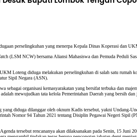
 Desak Bupati Lombok Tengah Copot
gaan perselingkuhan yang menerpa Kepala Dinas Koperasi dan UK
atch (LSM NCW) bersama Aliansi Mahasiswa dan Pemuda Peduli Sas
UKM Loteng diduga melakukan perselingkuhan di salah satu rumah kos y
atur Sipil Negara (ASN).
sebagai organisasi kemasyarakatan yang bersifat terbuka dan maje
 adalah mewujudkan tata kelola Pemerintahan Daerah yang bersih dan 
enting yang diduga dilanggar oleh oknum Kadis tersebut, yakni Unda
erintah Nomor 94 Tahun 2021 tentang Disiplin Pegawai Negeri Sipil (P
. Agenda tersebut rencananya akan dilaksanakan pada Senin, 15 Juni 2
gera mengambil tindakan tegas berupa pencopotan jabatan demi menja