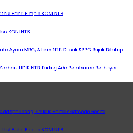
athul Bahri Pimpin KONI NTB
etua KONI NTB
ate Ayam MBG, Alarm NTB Desak SPPG Bujak Ditutup
orban, LIDIK NTB Tuding Ada Pembiaran Berbayar
 Kadisperindag: Khusus Pemilik Barcode Resmi
athul Bahri Pimpin KONI NTB