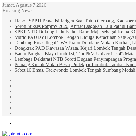
Jumat, Agustus 7 2026
Breaking News
Heboh SPBU Praya Isi Jerigen Saat Tutup Gerbang, Kadisper
Soroti Sukses Porprov 2026, Apriadi Jagokan Lalu Pathul B
SPKP NTB Dukung Lalu Fathul Bahri Maju sebagai Ketua 
Murid PAUD di Lombok Tengah Diduga Keracunan Sate Ay
Tambang Emas Ilegal TWA Prabu Dundang Makan Korban, L
Dongkrak PAD Kawasan Wisata, Kejari Lombok Tengah Desak
Bantu Pangkas Biaya Produksi, Tim PkM Universitas 45 Matar
Lembaga Deklarasi NTB Soroti Dugaan Penyimpangan Progr
Peluang Kuliah Makin Besar, Poltekpar Lombok Tambah Kuo
Sabet 16 Emas, Taekwondo Lombok Tengah Sumbang Medali 
Sidebar
Random
Article
Log
In
Instagram
YouTube
Twitter
Facebook
Menu