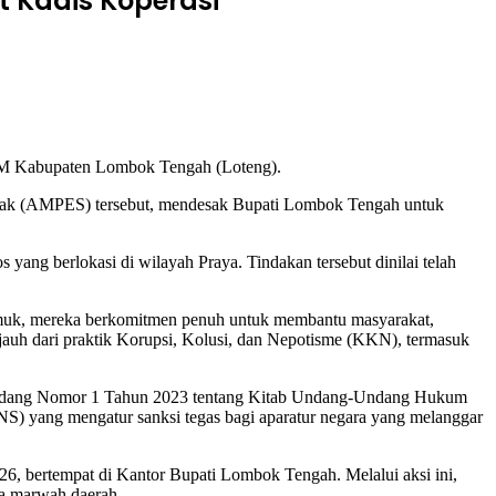
 Kadis Koperasi
M Kabupaten Lombok Tengah (Loteng).
ak (AMPES) tersebut, mendesak Bupati Lombok Tengah untuk
ang berlokasi di wilayah Praya. Tindakan tersebut dinilai telah
muk, mereka berkomitmen penuh untuk membantu masyarakat,
jauh dari praktik Korupsi, Kolusi, dan Nepotisme (KKN), termasuk
ng-Undang Nomor 1 Tahun 2023 tentang Kitab Undang-Undang Hukum
NS) yang mengatur sanksi tegas bagi aparatur negara yang melanggar
026, bertempat di Kantor Bupati Lombok Tengah. Melalui aksi ini,
ga marwah daerah.