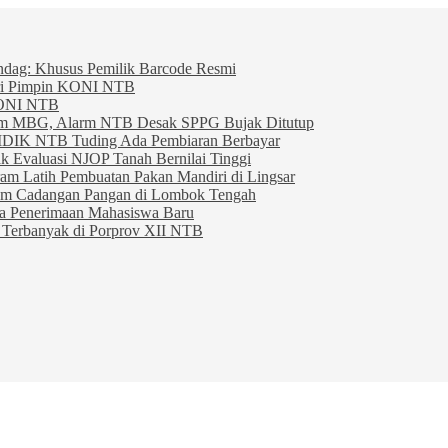
indag: Khusus Pemilik Barcode Resmi
ahri Pimpin KONI NTB
KONI NTB
am MBG, Alarm NTB Desak SPPG Bujak Ditutup
IDIK NTB Tuding Ada Pembiaran Berbayar
 Evaluasi NJOP Tanah Bernilai Tinggi
am Latih Pembuatan Pakan Mandiri di Lingsar
am Cadangan Pangan di Lombok Tengah
ta Penerimaan Mahasiswa Baru
Terbanyak di Porprov XII NTB