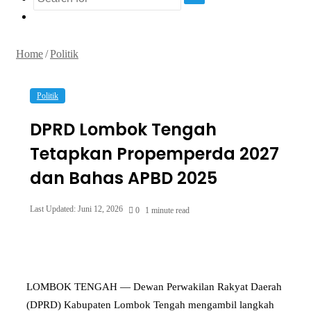
Search
Random
for
Article
Home
/
Politik
Politik
DPRD Lombok Tengah
Tetapkan Propemperda 2027
dan Bahas APBD 2025
Last Updated: Juni 12, 2026
0
1 minute read
LOMBOK TENGAH — Dewan Perwakilan Rakyat Daerah
(DPRD) Kabupaten Lombok Tengah mengambil langkah