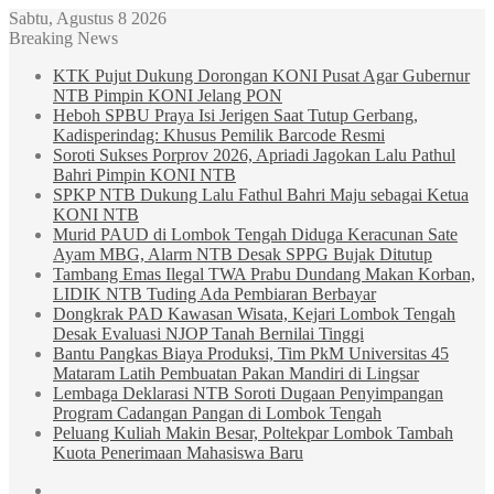
Sabtu, Agustus 8 2026
Breaking News
KTK Pujut Dukung Dorongan KONI Pusat Agar Gubernur
NTB Pimpin KONI Jelang PON
Heboh SPBU Praya Isi Jerigen Saat Tutup Gerbang,
Kadisperindag: Khusus Pemilik Barcode Resmi
Soroti Sukses Porprov 2026, Apriadi Jagokan Lalu Pathul
Bahri Pimpin KONI NTB
SPKP NTB Dukung Lalu Fathul Bahri Maju sebagai Ketua
KONI NTB
Murid PAUD di Lombok Tengah Diduga Keracunan Sate
Ayam MBG, Alarm NTB Desak SPPG Bujak Ditutup
Tambang Emas Ilegal TWA Prabu Dundang Makan Korban,
LIDIK NTB Tuding Ada Pembiaran Berbayar
Dongkrak PAD Kawasan Wisata, Kejari Lombok Tengah
Desak Evaluasi NJOP Tanah Bernilai Tinggi
Bantu Pangkas Biaya Produksi, Tim PkM Universitas 45
Mataram Latih Pembuatan Pakan Mandiri di Lingsar
Lembaga Deklarasi NTB Soroti Dugaan Penyimpangan
Program Cadangan Pangan di Lombok Tengah
Peluang Kuliah Makin Besar, Poltekpar Lombok Tambah
Kuota Penerimaan Mahasiswa Baru
Sidebar