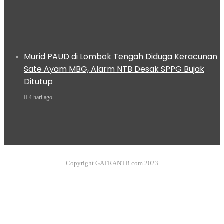
Murid PAUD di Lombok Tengah Diduga Keracunan
Sate Ayam MBG, Alarm NTB Desak SPPG Bujak
Ditutup
4 hari ago
Copyright GATRANTB.com 2023
Facebook
Twitter
YouTube
Instagram