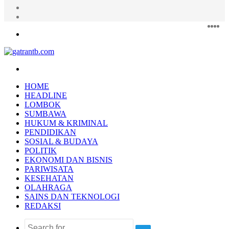
Random
Article
Log
In
Fac
Twi
Y
I
Menu
Search
for
HOME
HEADLINE
LOMBOK
SUMBAWA
HUKUM & KRIMINAL
PENDIDIKAN
SOSIAL & BUDAYA
POLITIK
EKONOMI DAN BISNIS
PARIWISATA
KESEHATAN
OLAHRAGA
SAINS DAN TEKNOLOGI
REDAKSI