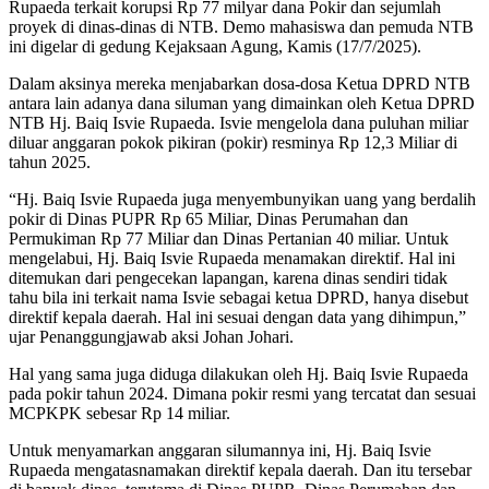
Rupaeda terkait korupsi Rp 77 milyar dana Pokir dan sejumlah
proyek di dinas-dinas di NTB. Demo mahasiswa dan pemuda NTB
ini digelar di gedung Kejaksaan Agung, Kamis (17/7/2025).
Dalam aksinya mereka menjabarkan dosa-dosa Ketua DPRD NTB
antara lain adanya dana siluman yang dimainkan oleh Ketua DPRD
NTB Hj. Baiq Isvie Rupaeda. Isvie mengelola dana puluhan miliar
diluar anggaran pokok pikiran (pokir) resminya Rp 12,3 Miliar di
tahun 2025.
“Hj. Baiq Isvie Rupaeda juga menyembunyikan uang yang berdalih
pokir di Dinas PUPR Rp 65 Miliar, Dinas Perumahan dan
Permukiman Rp 77 Miliar dan Dinas Pertanian 40 miliar. Untuk
mengelabui, Hj. Baiq Isvie Rupaeda menamakan direktif. Hal ini
ditemukan dari pengecekan lapangan, karena dinas sendiri tidak
tahu bila ini terkait nama Isvie sebagai ketua DPRD, hanya disebut
direktif kepala daerah. Hal ini sesuai dengan data yang dihimpun,”
ujar Penanggungjawab aksi Johan Johari.
Hal yang sama juga diduga dilakukan oleh Hj. Baiq Isvie Rupaeda
pada pokir tahun 2024. Dimana pokir resmi yang tercatat dan sesuai
MCPKPK sebesar Rp 14 miliar.
Untuk menyamarkan anggaran silumannya ini, Hj. Baiq Isvie
Rupaeda mengatasnamakan direktif kepala daerah. Dan itu tersebar