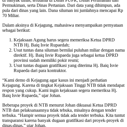
di banyak dinas, terutama di Dinas PUPR, Dinas Perumahan dan
Permukiman, serta Dinas Pertanian. Dari data yang dihimpun, ada
pula dari dinas yang lain. Dana siluman ini jumlahnya mencapai Rp
70 Miliar.
Dalam aksinya di Kejagung, mahasiswa menyampaikan pernyataan
sebagai berikut:
Kejaksaan Agung harus segera memeriksa Ketua DPRD
NTB Hj. Baiq Isvie Rupaedah;
Usut tuntas dana siluman bernilai puluhan miliar dengan nama
direktif. Hj. Baiq Isvie Rupaeda juga sebagai ketua DPRD
provinsi sudah memiliki pokir resmi;
Usut tuntas dugaan gratifikasi yang diterima Hj. Baiq Isvie
Rupaeda dari para kontraktor.
“Kami demo di Kejagung agar kasus ini menjadi perhatian
Kejagung. Karena di tingkat Kejaksaan Tinggi NTB tidak mendapat
respon yang cukup. Kami ingin kejaksaan segera memeriksa Hj.
Baiq Isvie Rupaeda,” ujar Johan.
Beberapa proyek di NTB menurut Johan dikuasai Ketua DPRD
NTB dan pelaksanaannya tidak tebuka, misalnya dengan tender
terbuka. “Hampir semua proyek tidak ada tender terbuka. Kita tuntut
transparansi karena banyak dugaan gratifikasi dari proyek-proyek di
dinas-dinas,” ujar Johan.