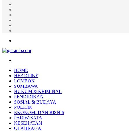
Random
Article
Log
In
Instagram
YouTube
Twitter
Facebook
Menu
Search
for
HOME
HEADLINE
LOMBOK
SUMBAWA
HUKUM & KRIMINAL
PENDIDIKAN
SOSIAL & BUDAYA
POLITIK
EKONOMI DAN BISNIS
PARIWISATA
KESEHATAN
OLAHRAGA