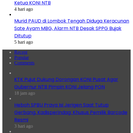
Ketua KONI NTB
4 hari ago
Murid PAUD di Lombok Tengah Diduga Keracunan
Sate Ayam MBG, Alarm NTB Desak SPPG Bujak
Ditutup
5 hari ago
Recent
Popular
Comments
KTK Pujut Dukung Dorongan KONI Pusat Agar
Gubernur NTB Pimpin KONI Jelang PON
18 jam ago
Heboh SPBU Praya Isi Jerigen Saat Tutup
Gerbang, Kadisperindag: Khusus Pemilik Barcode
Resmi
3 hari ago