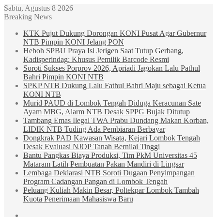
Sabtu, Agustus 8 2026
Breaking News
KTK Pujut Dukung Dorongan KONI Pusat Agar Gubernur
NTB Pimpin KONI Jelang PON
Heboh SPBU Praya Isi Jerigen Saat Tutup Gerbang,
Kadisperindag: Khusus Pemilik Barcode Resmi
Soroti Sukses Porprov 2026, Apriadi Jagokan Lalu Pathul
Bahri Pimpin KONI NTB
SPKP NTB Dukung Lalu Fathul Bahri Maju sebagai Ketua
KONI NTB
Murid PAUD di Lombok Tengah Diduga Keracunan Sate
Ayam MBG, Alarm NTB Desak SPPG Bujak Ditutup
Tambang Emas Ilegal TWA Prabu Dundang Makan Korban,
LIDIK NTB Tuding Ada Pembiaran Berbayar
Dongkrak PAD Kawasan Wisata, Kejari Lombok Tengah
Desak Evaluasi NJOP Tanah Bernilai Tinggi
Bantu Pangkas Biaya Produksi, Tim PkM Universitas 45
Mataram Latih Pembuatan Pakan Mandiri di Lingsar
Lembaga Deklarasi NTB Soroti Dugaan Penyimpangan
Program Cadangan Pangan di Lombok Tengah
Peluang Kuliah Makin Besar, Poltekpar Lombok Tambah
Kuota Penerimaan Mahasiswa Baru
Sidebar