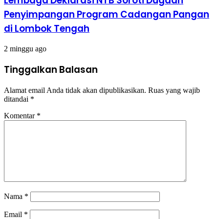
Lembaga Deklarasi NTB Soroti Dugaan
Penyimpangan Program Cadangan Pangan
di Lombok Tengah
2 minggu ago
Tinggalkan Balasan
Alamat email Anda tidak akan dipublikasikan.
Ruas yang wajib
ditandai
*
Komentar
*
Nama
*
Email
*