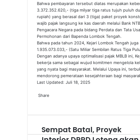
Bahwa pembayaran tersebut diatas merupakan keberha
3.372.352.620,- (tiga milyar tiga ratus tujuh puluh d
rupiah) yang berasal dari 3 (tiga) paket proyek kon
wajib pajak langsung ke kas daerah melalui Bank NTB
Pengacara Negara pada bidang Perdata dan Tata Usa
Permohonan dari Bapenda Lombok Tengah.
Bahwa pada tahun 2024, Kejari Lombok Tengah juga
1.935.073.033,- (Satu Miliar Sembilan Ratus Tiga Pul
Dengan adanya upaya optimalisasi pajak MBLB ini, 
bekerja sama sebagai wujud komitmen mengelola kek
yang nyata bagi masyarakat. Melalui Upaya ini, te
mendorong pemerataan kesejahteraan bagi masyara
Last Updated: Juli 18, 2025
Facebook
Twitter
LinkedIn
Tumblr
Pinterest
Reddit
VKontakte
Odnoklassniki
Pocket
Share
Facebook
Twitter
LinkedIn
Tumblr
Pinterest
Reddit
VKontakte
Odnoklassniki
Pocket
Share
Print
via
Email
Sempat Batal, Proyek
Interior DPRD Loteng akan