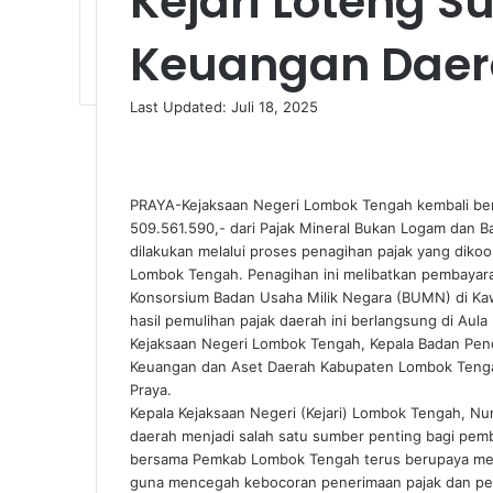
Kejari Loteng S
Keuangan Daer
Last Updated: Juli 18, 2025
Facebook
Twitter
LinkedIn
Tumblr
Pinterest
Reddit
VKontakte
Odnoklassniki
Pocket
PRAYA-Kejaksaan Negeri Lombok Tengah kembali ber
509.561.590,- dari Pajak Mineral Bukan Logam dan B
dilakukan melalui proses penagihan pajak yang dik
Lombok Tengah. Penagihan ini melibatkan pembayara
Konsorsium Badan Usaha Milik Negara (BUMN) di Ka
hasil pemulihan pajak daerah ini berlangsung di Aula
Kejaksaan Negeri Lombok Tengah, Kepala Badan Pe
Keuangan dan Aset Daerah Kabupaten Lombok Tenga
Praya.
Kepala Kejaksaan Negeri (Kejari) Lombok Tengah, Nu
daerah menjadi salah satu sumber penting bagi pe
bersama Pemkab Lombok Tengah terus berupaya mempe
guna mencegah kebocoran penerimaan pajak dan pe