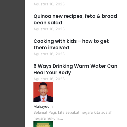
Agustus 16, 2023
Quinoa new recipes, feta & broad
bean salad
Agustus 16, 2023
Cooking with kids – how to get
them involved
Agustus 16, 2023
6 Ways Drinking Warm Water Can
Heal Your Body
Agustus 16, 2023
Mahayudin
Selamat Pagi, kita sepakat negara kita adalah
negara hukum,...