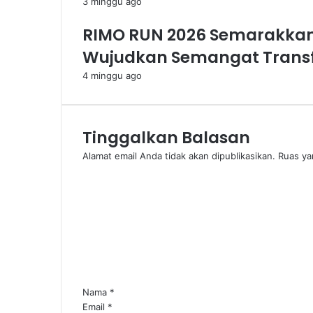
3 minggu ago
RIMO RUN 2026 Semarakkan 
Wujudkan Semangat Transf
4 minggu ago
Tinggalkan Balasan
Alamat email Anda tidak akan dipublikasikan.
Ruas ya
K
o
m
e
n
t
a
r
*
Nama
*
Email
*