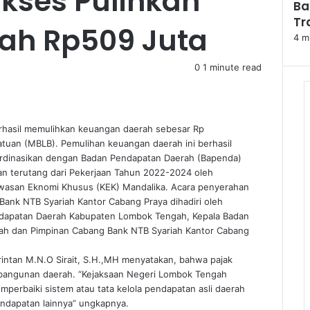
ukses Pulihkan
Ba
Tr
ah Rp509 Juta
4 m
0
1 minute read
hasil memulihkan keuangan daerah sebesar Rp
atuan (MBLB). Pemulihan keuangan daerah ini berhasil
oordinasikan dengan Badan Pendapatan Daerah (Bapenda)
n terutang dari Pekerjaan Tahun 2022-2024 oleh
wasan Eknomi Khusus (KEK) Mandalika. Acara penyerahan
 Bank NTB Syariah Kantor Cabang Praya dihadiri oleh
ndapatan Daerah Kabupaten Lombok Tengah, Kepala Badan
h dan Pimpinan Cabang Bank NTB Syariah Kantor Cabang
rintan M.N.O Sirait, S.H.,MH menyatakan, bahwa pajak
mbangunan daerah. “Kejaksaan Negeri Lombok Tengah
rbaiki sistem atau tata kelola pendapatan asli daerah
ndapatan lainnya” ungkapnya.