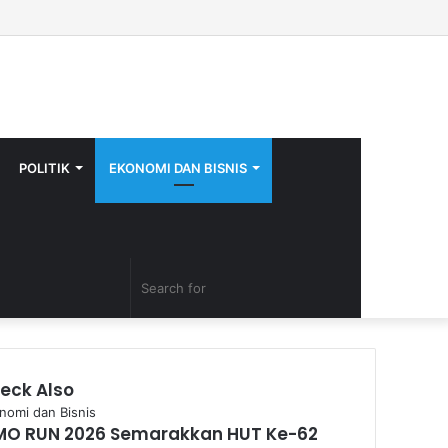
Facebook
Twitter
YouTube
Instagram
Log
Random
Sidebar
In
Article
POLITIK
EKONOMI DAN BISNIS
Random
Search
Article
for
eck Also
se
nomi dan Bisnis
MO RUN 2026 Semarakkan HUT Ke-62