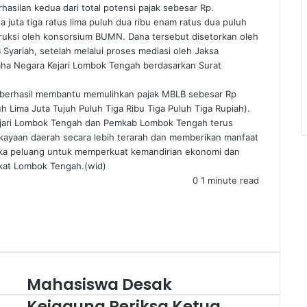
silan kedua dari total potensi pajak sebesar Rp.
ua juta tiga ratus lima puluh dua ribu enam ratus dua puluh
struksi oleh konsorsium BUMN. Dana tersebut disetorkan oleh
 Syariah, setelah melalui proses mediasi oleh Jaksa
ha Negara Kejari Lombok Tengah berdasarkan Surat
 berhasil membantu memulihkan pajak MBLB sebesar Rp
uh Lima Juta Tujuh Puluh Tiga Ribu Tiga Puluh Tiga Rupiah).
Kejari Lombok Tengah dan Pemkab Lombok Tengah terus
ayaan daerah secara lebih terarah dan memberikan manfaat
rbuka peluang untuk memperkuat kemandirian ekonomi dan
kat Lombok Tengah.(wid)
0
1 minute read
Mahasiswa Desak
Kejagung Periksa Ketua