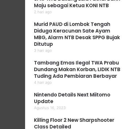
Maju sebagai Ketua KONI NTB
2 hari ago
Murid PAUD di Lombok Tengah
Diduga Keracunan Sate Ayam
MBG, Alarm NTB Desak SPPG Bujak
Ditutup
3 hari ago
Tambang Emas Ilegal TWA Prabu
Dundang Makan Korban, LIDIK NTB
Tuding Ada Pembiaran Berbayar
4 hari ago
Nintendo Details Next Miitomo
Update
Agustus 16, 2023
Killing Floor 2 New Sharpshooter
Class Detailed