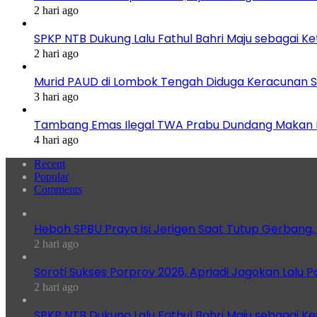
2 hari ago
SPKP NTB Dukung Lalu Fathul Bahri Maju sebagai K
2 hari ago
Murid PAUD di Lombok Tengah Diduga Keracunan S
3 hari ago
Tambang Emas Ilegal TWA Prabu Dundang Makan K
4 hari ago
Recent
Popular
Comments
Heboh SPBU Praya Isi Jerigen Saat Tutup Gerbang,
2 hari ago
Soroti Sukses Porprov 2026, Apriadi Jagokan Lalu P
2 hari ago
SPKP NTB Dukung Lalu Fathul Bahri Maju sebagai K