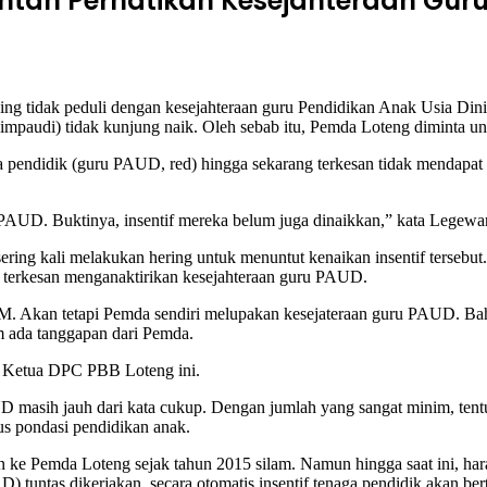
ntah Perhatikan Kesejahteraan Gur
tidak peduli dengan kesejahteraan guru Pendidikan Anak Usia Dini 
mpaudi) tidak kunjung naik. Oleh sebab itu, Pemda Loteng diminta 
didik (guru PAUD, red) hingga sekarang terkesan tidak mendapat per
u PAUD. Buktinya, insentif mereka belum juga dinaikkan,” kata Legew
ng kali melakukan hering untuk menuntut kenaikan insentif tersebut. 
terkesan menganaktirikan kesejahteraan guru PAUD.
IPM. Akan tetapi Pemda sendiri melupakan kesejateraan guru PAUD. Ba
m ada tanggapan dari Pemda.
ar Ketua DPC PBB Loteng ini.
AUD masih jauh dari kata cukup. Dengan jumlah yang sangat minim, ten
us pondasi pendidikan anak.
 ke Pemda Loteng sejak tahun 2015 silam. Namun hingga saat ini, har
tuntas dikerjakan, secara otomatis insentif tenaga pendidik akan be