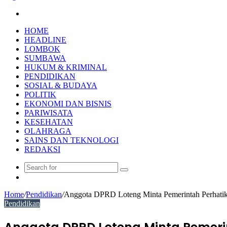
Search
for
HOME
HEADLINE
LOMBOK
SUMBAWA
HUKUM & KRIMINAL
PENDIDIKAN
SOSIAL & BUDAYA
POLITIK
EKONOMI DAN BISNIS
PARIWISATA
KESEHATAN
OLAHRAGA
SAINS DAN TEKNOLOGI
REDAKSI
Search
Random
for
Article
Home
/
Pendidikan
/
Anggota DPRD Loteng Minta Pemerintah Perhati
Pendidikan