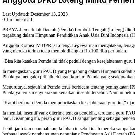
Anggota DPRD Loteng Minta Pemeri
Last Updated: Desember 13, 2023
0
1 minute read
Facebook
Twitter
LinkedIn
Tumblr
Pinterest
Reddit
VKontakte
Odnoklassniki
Pocket
PRAYA-Pemerintah Daerah (Pemda) Lombok Tengah (Loteng) dituding 
tergabung dalam Himpunan Pendidikan Anak Usia Dini Indonesia (Hi
Anggota Komisi IV DPRD Loteng, Legewarman mengatakan, tenaga pen
yang mereka terima tetap mentok di angka Rp.100 ribu per bulan.
“Bisa kita katakan Pemda ini tidak peduli dengan kesejahteraan gur
Ia menegaskan, guru PAUD yang tergabung dalam Himpaudi sudah seri
Pihaknya mengaku prihatin dengan komitm Pemda yang seakan-akan 
Menurutnya, sejauh ini Pemda terus berbicara tentang peningkatan 
Pihaknya terus menyuarakan kenaikan insentif tersebut. Namun belu
“Kami berharap Pemda memprioritaskan kesejahteraan guru ini,” uj
Ia menilai, insentif yang diterima tenaga pendidik, terutama guru P
hari. Disamping itu, peran guru PAUD sangat penting sebagai pencet
Lebih jauh ia menambahkan, keluhan tersebut telah mereka sampaikan
berbagai aspek pembangunan penunjang Pendapatan Asli Daerah (PAD) 