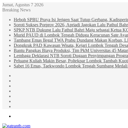
Jumat, Agustus 7 2026
Breaking News
Heboh SPBU Praya Isi Jerigen Saat Tutup Gerbang, Kadisper
Soroti Sukses Porprov 2026, Apriadi Jagokan Lalu Pathul B
SPKP NTB Dukung Lalu Fathul Bahri Maju sebagai Ketua 
Murid PAUD di Lombok Tengah Diduga Keracunan Sate Ay
Tambang Emas Ilegal TWA Prabu Dundang Makan Korban, L
Dongkrak PAD Kawasan Wisata, Kejari Lombok Tengah Desak
Bantu Pangkas Biaya Produksi, Tim PkM Universitas 45 Matar
Lembaga Deklarasi NTB Soroti Dugaan Penyimpangan Progr
Peluang Kuliah Makin Besar, Poltekpar Lombok Tambah Kuo
Sabet 16 Emas, Taekwondo Lombok Tengah Sumbang Medali 
Sidebar
Random
Article
Log
In
Instagram
YouTube
Twitter
Facebook
Menu