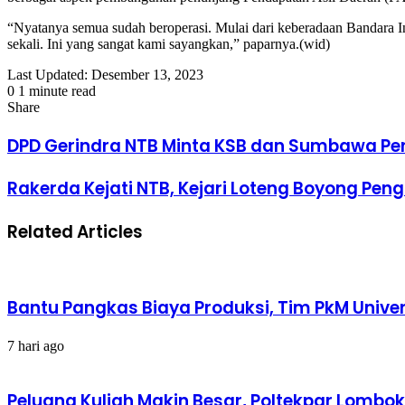
“Nyatanya semua sudah beroperasi. Mulai dari keberadaan Bandara Int
sekali. Ini yang sangat kami sayangkan,” paparnya.(wid)
Last Updated: Desember 13, 2023
0
1 minute read
Facebook
Twitter
LinkedIn
Tumblr
Pinterest
Reddit
VKontakte
Odnoklassniki
Pocket
Share
Facebook
Twitter
LinkedIn
Tumblr
Pinterest
Reddit
VKontakte
Odnoklassniki
Pocket
Share
Print
via
DPD Gerindra NTB Minta KSB dan Sumbawa Pe
Email
Rakerda Kejati NTB, Kejari Loteng Boyong Pe
Related Articles
Bantu Pangkas Biaya Produksi, Tim PkM Unive
7 hari ago
Peluang Kuliah Makin Besar, Poltekpar Lom