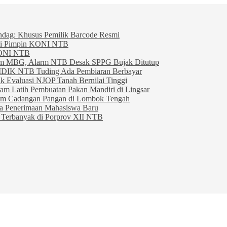
indag: Khusus Pemilik Barcode Resmi
ahri Pimpin KONI NTB
KONI NTB
am MBG, Alarm NTB Desak SPPG Bujak Ditutup
IDIK NTB Tuding Ada Pembiaran Berbayar
 Evaluasi NJOP Tanah Bernilai Tinggi
am Latih Pembuatan Pakan Mandiri di Lingsar
am Cadangan Pangan di Lombok Tengah
ta Penerimaan Mahasiswa Baru
Terbanyak di Porprov XII NTB