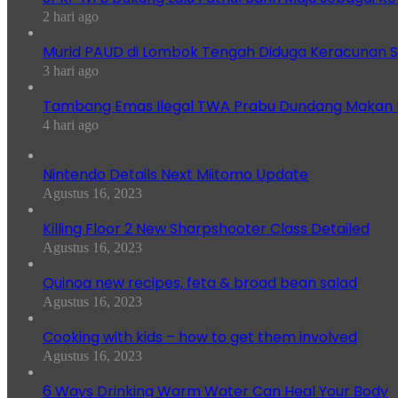
2 hari ago
Murid PAUD di Lombok Tengah Diduga Keracunan S
3 hari ago
Tambang Emas Ilegal TWA Prabu Dundang Makan K
4 hari ago
Nintendo Details Next Miitomo Update
Agustus 16, 2023
Killing Floor 2 New Sharpshooter Class Detailed
Agustus 16, 2023
Quinoa new recipes, feta & broad bean salad
Agustus 16, 2023
Cooking with kids – how to get them involved
Agustus 16, 2023
6 Ways Drinking Warm Water Can Heal Your Body