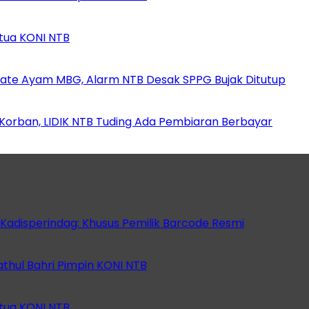
etua KONI NTB
ate Ayam MBG, Alarm NTB Desak SPPG Bujak Ditutup
orban, LIDIK NTB Tuding Ada Pembiaran Berbayar
 Kadisperindag: Khusus Pemilik Barcode Resmi
athul Bahri Pimpin KONI NTB
etua KONI NTB