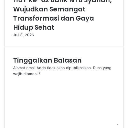
HUT Ke-62 Bank NTB Syariah,
Wujudkan Semangat
Transformasi dan Gaya
Hidup Sehat
Juli 8, 2026
Tinggalkan Balasan
Alamat email Anda tidak akan dipublikasikan.
Ruas yang
wajib ditandai
*
K
o
m
e
n
t
a
r
*