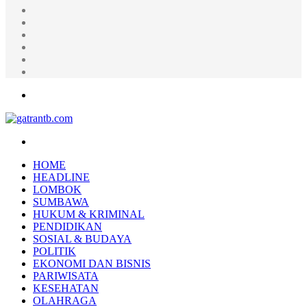
Random
Article
Log
In
Instagram
YouTube
Twitter
Facebook
Menu
Search
for
HOME
HEADLINE
LOMBOK
SUMBAWA
HUKUM & KRIMINAL
PENDIDIKAN
SOSIAL & BUDAYA
POLITIK
EKONOMI DAN BISNIS
PARIWISATA
KESEHATAN
OLAHRAGA