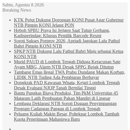
Sabtu, Agustus 8 2026
Breaking News
KTK Pujut Dukung Dorongan KONI Pusat Agar Gubernur
NTB Pimpin KONI Jelang PON
Heboh SPBU Praya Isi Jerigen Saat Tutup Gerbang,
Kadisperindag: Khusus Pemilik Barcode Resmi
Soroti Sukses Porprov 2026, Apriadi Jagokan Lalu Pathul
Bahri Pimpin KONI NTB
SPKP NTB Dukung Lalu Fathul Bahri Maju sebagai Ketua
KONI NTB
Murid PAUD di Lombok Tengah Diduga Keracunan Sate
Ayam MBG, Alarm NTB Desak SPPG Bujak Ditutup
Tambang Emas Ilegal TWA Prabu Dundang Makan Korban,
LIDIK NTB Tuding Ada Pembiaran Berbayar
Dongkrak PAD Kawasan Wisata, Kejari Lombok Tengah
Desak Evaluasi NJOP Tanah Bernilai Tinggi
Bantu Pangkas Biaya Produksi, Tim PkM Universitas 45
Mataram Latih Pembuatan Pakan Mandiri di Lingsar
Lembaga Deklarasi NTB Soroti Dugaan Penyimpangan
Program Cadangan Pangan di Lombok Tengah
Peluang Kuliah Makin Besar, Poltekpar Lombok Tambah
Kuota Penerimaan Mahasiswa Baru
Sidebar