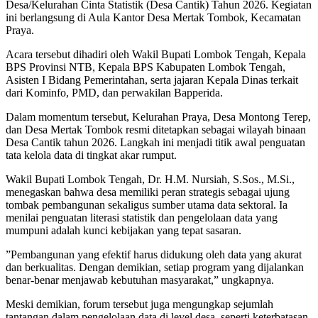
Desa/Kelurahan Cinta Statistik (Desa Cantik) Tahun 2026. Kegiatan
ini berlangsung di Aula Kantor Desa Mertak Tombok, Kecamatan
Praya.
​Acara tersebut dihadiri oleh Wakil Bupati Lombok Tengah, Kepala
BPS Provinsi NTB, Kepala BPS Kabupaten Lombok Tengah,
Asisten I Bidang Pemerintahan, serta jajaran Kepala Dinas terkait
dari Kominfo, PMD, dan perwakilan Bapperida.
​Dalam momentum tersebut, Kelurahan Praya, Desa Montong Terep,
dan Desa Mertak Tombok resmi ditetapkan sebagai wilayah binaan
Desa Cantik tahun 2026. Langkah ini menjadi titik awal penguatan
tata kelola data di tingkat akar rumput.
​Wakil Bupati Lombok Tengah, Dr. H.M. Nursiah, S.Sos., M.Si.,
menegaskan bahwa desa memiliki peran strategis sebagai ujung
tombak pembangunan sekaligus sumber utama data sektoral. Ia
menilai penguatan literasi statistik dan pengelolaan data yang
mumpuni adalah kunci kebijakan yang tepat sasaran.
​”Pembangunan yang efektif harus didukung oleh data yang akurat
dan berkualitas. Dengan demikian, setiap program yang dijalankan
benar-benar menjawab kebutuhan masyarakat,” ungkapnya.
​Meski demikian, forum tersebut juga mengungkap sejumlah
tantangan dalam pengelolaan data di level desa, seperti keterbatasan