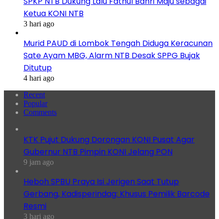
SPKP NTB Dukung Lalu Fathul Bahri Maju sebagai
Ketua KONI NTB
3 hari ago
Murid PAUD di Lombok Tengah Diduga Keracunan
Sate Ayam MBG, Alarm NTB Desak SPPG Bujak
Ditutup
4 hari ago
Recent
Popular
Comments
KTK Pujut Dukung Dorongan KONI Pusat Agar
Gubernur NTB Pimpin KONI Jelang PON
9 jam ago
Heboh SPBU Praya Isi Jerigen Saat Tutup
Gerbang, Kadisperindag: Khusus Pemilik Barcode
Resmi
3 hari ago