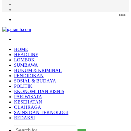
Random
Article
Log
In
Fac
Twi
Y
I
Menu
Search
for
HOME
HEADLINE
LOMBOK
SUMBAWA
HUKUM & KRIMINAL
PENDIDIKAN
SOSIAL & BUDAYA
POLITIK
EKONOMI DAN BISNIS
PARIWISATA
KESEHATAN
OLAHRAGA
SAINS DAN TEKNOLOGI
REDAKSI