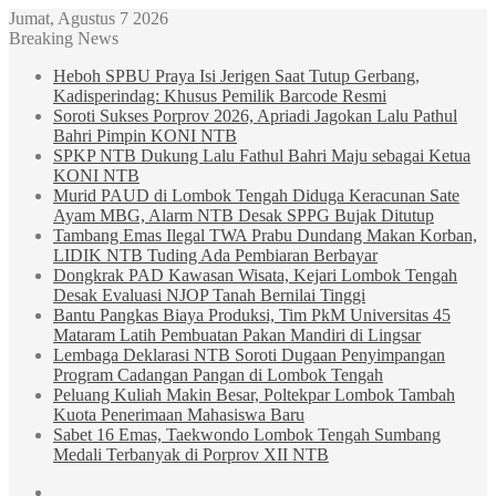
Jumat, Agustus 7 2026
Breaking News
Heboh SPBU Praya Isi Jerigen Saat Tutup Gerbang,
Kadisperindag: Khusus Pemilik Barcode Resmi
Soroti Sukses Porprov 2026, Apriadi Jagokan Lalu Pathul
Bahri Pimpin KONI NTB
SPKP NTB Dukung Lalu Fathul Bahri Maju sebagai Ketua
KONI NTB
Murid PAUD di Lombok Tengah Diduga Keracunan Sate
Ayam MBG, Alarm NTB Desak SPPG Bujak Ditutup
Tambang Emas Ilegal TWA Prabu Dundang Makan Korban,
LIDIK NTB Tuding Ada Pembiaran Berbayar
Dongkrak PAD Kawasan Wisata, Kejari Lombok Tengah
Desak Evaluasi NJOP Tanah Bernilai Tinggi
Bantu Pangkas Biaya Produksi, Tim PkM Universitas 45
Mataram Latih Pembuatan Pakan Mandiri di Lingsar
Lembaga Deklarasi NTB Soroti Dugaan Penyimpangan
Program Cadangan Pangan di Lombok Tengah
Peluang Kuliah Makin Besar, Poltekpar Lombok Tambah
Kuota Penerimaan Mahasiswa Baru
Sabet 16 Emas, Taekwondo Lombok Tengah Sumbang
Medali Terbanyak di Porprov XII NTB
Sidebar