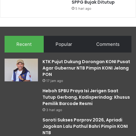
SPPG Bujak Ditutup
5 hari ago
Recent
Popular
Comments
KTK Pujut Dukung Dorongan KONI Pusat
Agar Gubernur NTB Pimpin KONI Jelang
PON
17 jam ago
Heboh SPBU Praya Isi Jerigen Saat
Tutup Gerbang, Kadisperindag: Khusus
Pemilik Barcode Resmi
3 hari ago
Soroti Sukses Porprov 2026, Apriadi
Jagokan Lalu Pathul Bahri Pimpin KONI
NTB