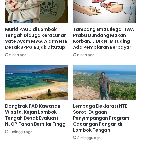
Murid PAUD di Lombok
Tambang Emas Ilegal TWA
Tengah Diduga Keracunan
Prabu Dundang Makan
Sate Ayam MBG, Alarm NTB
Korban, LIDIK NTB Tuding
Desak SPPG Bujak Ditutup
Ada Pembiaran Berbayar
5 hari ago
6 hari ago
Dongkrak PAD Kawasan
Lembaga Deklarasi NTB
Wisata, Kejari Lombok
Soroti Dugaan
Tengah Desak Evaluasi
Penyimpangan Program
NJOP Tanah Bernilai Tinggi
Cadangan Pangan di
Lombok Tengah
1 minggu ago
2 minggu ago