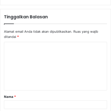
Tinggalkan Balasan
Alamat email Anda tidak akan dipublikasikan.
Ruas yang wajib
ditandai
*
K
o
m
e
n
t
a
Nama
*
r
*