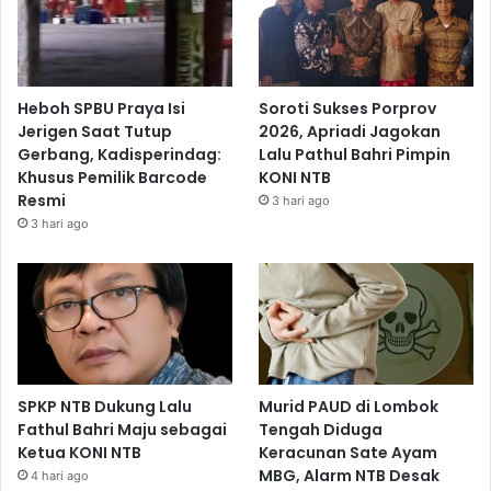
Heboh SPBU Praya Isi
Soroti Sukses Porprov
Jerigen Saat Tutup
2026, Apriadi Jagokan
Gerbang, Kadisperindag:
Lalu Pathul Bahri Pimpin
Khusus Pemilik Barcode
KONI NTB
Resmi
3 hari ago
3 hari ago
SPKP NTB Dukung Lalu
Murid PAUD di Lombok
Fathul Bahri Maju sebagai
Tengah Diduga
Ketua KONI NTB
Keracunan Sate Ayam
MBG, Alarm NTB Desak
4 hari ago