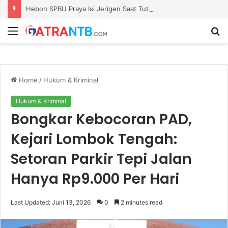
Heboh SPBU Praya Isi Jerigen Saat Tutup Gerbang, Kadisperindag: Khusus Pemilik Barcode Resmi
Menu
S
fo
Home
/
Hukum & Kriminal
Hukum & Kriminal
​Bongkar Kebocoran PAD,
Kejari Lombok Tengah:
Setoran Parkir Tepi Jalan
Hanya Rp9.000 Per Hari
Last Updated: Juni 13, 2026
0
2 minutes read