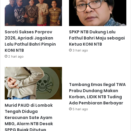
Soroti Sukses Porprov
SPKP NTB Dukung Lalu
2026, Apriadi Jagokan
Fathul Bahri Maju sebagai
Lalu Pathul Bahri Pimpin
Ketua KONI NTB
KONI NTB
3 hari ago
2 hari ago
Tambang Emas Ilegal TWA
Prabu Dundang Makan
Korban, LIDIK NTB Tuding
Ada Pembiaran Berbayar
Murid PAUD di Lombok
5 hari ago
Tengah Diduga
Keracunan Sate Ayam
MBG, Alarm NTB Desak
SPPG Bujak Ditutup