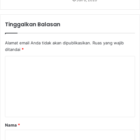
Tinggalkan Balasan
Alamat email Anda tidak akan dipublikasikan.
Ruas yang wajib
ditandai
*
K
o
m
e
n
t
a
Nama
*
r
*