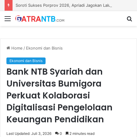
Soroti Sukses Porprov 2026, Apriadi Jagokan Lalu Pathul Bahri Pimpin KONI NTB
Menu
S
fo
Home
/
Ekonomi dan Bisnis
Ekonomi dan Bisnis
Bank NTB Syariah dan
Universitas Bumigora
Perkuat Kolaborasi
Digitalisasi Pengelolaan
Keuangan Pendidikan
Last Updated: Juli 3, 2026
0
2 minutes read