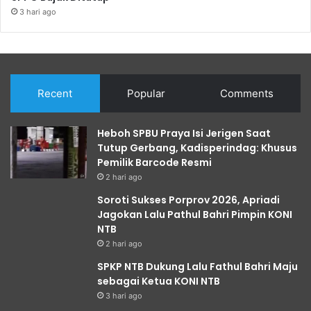
3 hari ago
Recent
Popular
Comments
Heboh SPBU Praya Isi Jerigen Saat
Tutup Gerbang, Kadisperindag: Khusus
Pemilik Barcode Resmi
2 hari ago
Soroti Sukses Porprov 2026, Apriadi
Jagokan Lalu Pathul Bahri Pimpin KONI
NTB
2 hari ago
SPKP NTB Dukung Lalu Fathul Bahri Maju
sebagai Ketua KONI NTB
3 hari ago