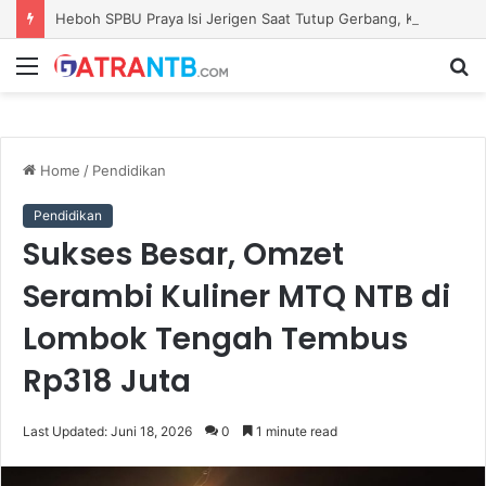
Heboh SPBU Praya Isi Jerigen Saat Tutup Gerbang, Kadisperindag: Khusus Pemilik Barcode Resmi
Menu
S
fo
Home
/
Pendidikan
Pendidikan
Sukses Besar, Omzet
Serambi Kuliner MTQ NTB di
Lombok Tengah Tembus
Rp318 Juta
Last Updated: Juni 18, 2026
0
1 minute read