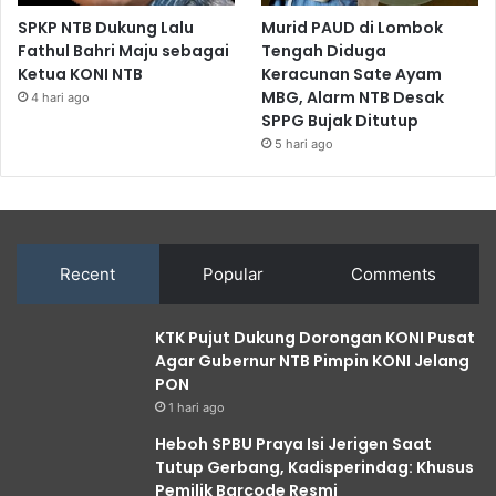
SPKP NTB Dukung Lalu
Murid PAUD di Lombok
Fathul Bahri Maju sebagai
Tengah Diduga
Ketua KONI NTB
Keracunan Sate Ayam
MBG, Alarm NTB Desak
4 hari ago
SPPG Bujak Ditutup
5 hari ago
Recent
Popular
Comments
KTK Pujut Dukung Dorongan KONI Pusat
Agar Gubernur NTB Pimpin KONI Jelang
PON
1 hari ago
Heboh SPBU Praya Isi Jerigen Saat
Tutup Gerbang, Kadisperindag: Khusus
Pemilik Barcode Resmi