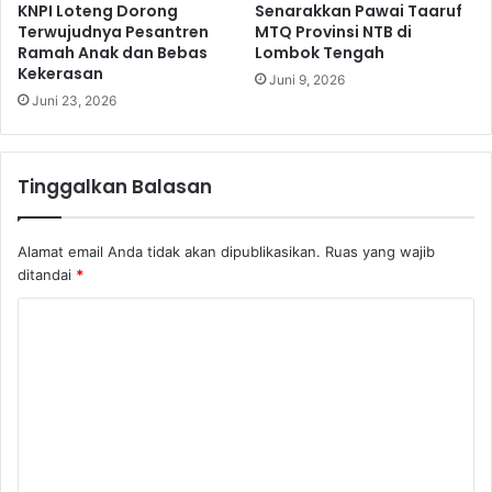
KNPI Loteng Dorong
Senarakkan Pawai Taaruf
Terwujudnya Pesantren
MTQ Provinsi NTB di
Ramah Anak dan Bebas
Lombok Tengah
Kekerasan
Juni 9, 2026
Juni 23, 2026
Tinggalkan Balasan
Alamat email Anda tidak akan dipublikasikan.
Ruas yang wajib
ditandai
*
K
o
m
e
n
t