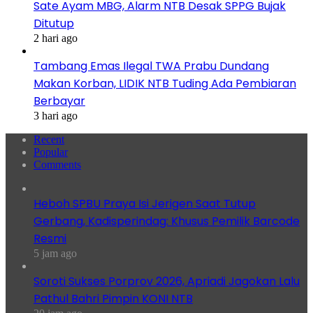
Sate Ayam MBG, Alarm NTB Desak SPPG Bujak
Ditutup
2 hari ago
Tambang Emas Ilegal TWA Prabu Dundang
Makan Korban, LIDIK NTB Tuding Ada Pembiaran
Berbayar
3 hari ago
Recent
Popular
Comments
Heboh SPBU Praya Isi Jerigen Saat Tutup
Gerbang, Kadisperindag: Khusus Pemilik Barcode
Resmi
5 jam ago
Soroti Sukses Porprov 2026, Apriadi Jagokan Lalu
Pathul Bahri Pimpin KONI NTB