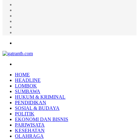
Random
Article
Log
In
Instagram
YouTube
Twitter
Facebook
Menu
Search
for
HOME
HEADLINE
LOMBOK
SUMBAWA
HUKUM & KRIMINAL
PENDIDIKAN
SOSIAL & BUDAYA
POLITIK
EKONOMI DAN BISNIS
PARIWISATA
KESEHATAN
OLAHRAGA