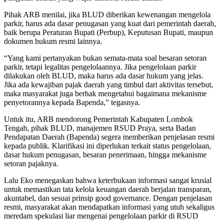
​Pihak ARB menilai, jika BLUD diberikan kewenangan mengelola
parkir, harus ada dasar penugasan yang kuat dari pemerintah daerah,
baik berupa Peraturan Bupati (Perbup), Keputusan Bupati, maupun
dokumen hukum resmi lainnya.
​“Yang kami pertanyakan bukan semata-mata soal besaran setoran
parkir, tetapi legalitas pengelolaannya. Jika pengelolaan parkir
dilakukan oleh BLUD, maka harus ada dasar hukum yang jelas.
Jika ada kewajiban pajak daerah yang timbul dari aktivitas tersebut,
maka masyarakat juga berhak mengetahui bagaimana mekanisme
penyetorannya kepada Bapenda,” tegasnya.
​Untuk itu, ARB mendorong Pemerintah Kabupaten Lombok
Tengah, pihak BLUD, manajemen RSUD Praya, serta Badan
Pendapatan Daerah (Bapenda) segera memberikan penjelasan resmi
kepada publik. Klarifikasi ini diperlukan terkait status pengelolaan,
dasar hukum penugasan, besaran penerimaan, hingga mekanisme
setoran pajaknya.
​Lalu Eko menegaskan bahwa keterbukaan informasi sangat krusial
untuk memastikan tata kelola keuangan daerah berjalan transparan,
akuntabel, dan sesuai prinsip good governance. Dengan penjelasan
resmi, masyarakat akan mendapatkan informasi yang utuh sekaligus
meredam spekulasi liar mengenai pengelolaan parkir di RSUD