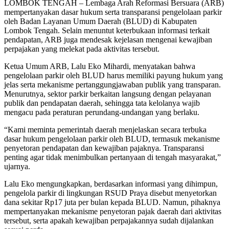
LOMBOK TENGAH – Lembaga Arah Reformasi Bersuara (ARB)
mempertanyakan dasar hukum serta transparansi pengelolaan parkir
oleh Badan Layanan Umum Daerah (BLUD) di Kabupaten
Lombok Tengah. Selain menuntut keterbukaan informasi terkait
pendapatan, ARB juga mendesak kejelasan mengenai kewajiban
perpajakan yang melekat pada aktivitas tersebut.
​Ketua Umum ARB, Lalu Eko Mihardi, menyatakan bahwa
pengelolaan parkir oleh BLUD harus memiliki payung hukum yang
jelas serta mekanisme pertanggungjawaban publik yang transparan.
Menurutnya, sektor parkir berkaitan langsung dengan pelayanan
publik dan pendapatan daerah, sehingga tata kelolanya wajib
mengacu pada peraturan perundang-undangan yang berlaku.
​“Kami meminta pemerintah daerah menjelaskan secara terbuka
dasar hukum pengelolaan parkir oleh BLUD, termasuk mekanisme
penyetoran pendapatan dan kewajiban pajaknya. Transparansi
penting agar tidak menimbulkan pertanyaan di tengah masyarakat,”
ujarnya.
​Lalu Eko mengungkapkan, berdasarkan informasi yang dihimpun,
pengelola parkir di lingkungan RSUD Praya disebut menyetorkan
dana sekitar Rp17 juta per bulan kepada BLUD. Namun, pihaknya
mempertanyakan mekanisme penyetoran pajak daerah dari aktivitas
tersebut, serta apakah kewajiban perpajakannya sudah dijalankan