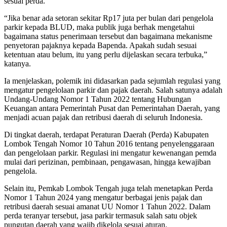
sesuai perda.
​“Jika benar ada setoran sekitar Rp17 juta per bulan dari pengelola
parkir kepada BLUD, maka publik juga berhak mengetahui
bagaimana status penerimaan tersebut dan bagaimana mekanisme
penyetoran pajaknya kepada Bapenda. Apakah sudah sesuai
ketentuan atau belum, itu yang perlu dijelaskan secara terbuka,”
katanya.
​Ia menjelaskan, polemik ini didasarkan pada sejumlah regulasi yang
mengatur pengelolaan parkir dan pajak daerah. Salah satunya adalah
Undang-Undang Nomor 1 Tahun 2022 tentang Hubungan
Keuangan antara Pemerintah Pusat dan Pemerintahan Daerah, yang
menjadi acuan pajak dan retribusi daerah di seluruh Indonesia.
​Di tingkat daerah, terdapat Peraturan Daerah (Perda) Kabupaten
Lombok Tengah Nomor 10 Tahun 2016 tentang penyelenggaraan
dan pengelolaan parkir. Regulasi ini mengatur kewenangan pemda
mulai dari perizinan, pembinaan, pengawasan, hingga kewajiban
pengelola.
​Selain itu, Pemkab Lombok Tengah juga telah menetapkan Perda
Nomor 1 Tahun 2024 yang mengatur berbagai jenis pajak dan
retribusi daerah sesuai amanat UU Nomor 1 Tahun 2022. Dalam
perda teranyar tersebut, jasa parkir termasuk salah satu objek
pungutan daerah yang wajib dikelola sesuai aturan.