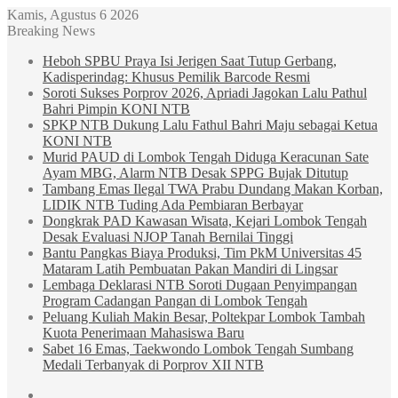
Kamis, Agustus 6 2026
Breaking News
Heboh SPBU Praya Isi Jerigen Saat Tutup Gerbang,
Kadisperindag: Khusus Pemilik Barcode Resmi
Soroti Sukses Porprov 2026, Apriadi Jagokan Lalu Pathul
Bahri Pimpin KONI NTB
SPKP NTB Dukung Lalu Fathul Bahri Maju sebagai Ketua
KONI NTB
Murid PAUD di Lombok Tengah Diduga Keracunan Sate
Ayam MBG, Alarm NTB Desak SPPG Bujak Ditutup
Tambang Emas Ilegal TWA Prabu Dundang Makan Korban,
LIDIK NTB Tuding Ada Pembiaran Berbayar
Dongkrak PAD Kawasan Wisata, Kejari Lombok Tengah
Desak Evaluasi NJOP Tanah Bernilai Tinggi
Bantu Pangkas Biaya Produksi, Tim PkM Universitas 45
Mataram Latih Pembuatan Pakan Mandiri di Lingsar
Lembaga Deklarasi NTB Soroti Dugaan Penyimpangan
Program Cadangan Pangan di Lombok Tengah
Peluang Kuliah Makin Besar, Poltekpar Lombok Tambah
Kuota Penerimaan Mahasiswa Baru
Sabet 16 Emas, Taekwondo Lombok Tengah Sumbang
Medali Terbanyak di Porprov XII NTB
Sidebar