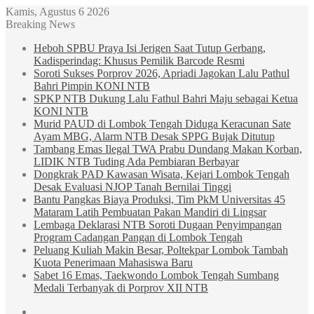
Kamis, Agustus 6 2026
Breaking News
Heboh SPBU Praya Isi Jerigen Saat Tutup Gerbang,
Kadisperindag: Khusus Pemilik Barcode Resmi
Soroti Sukses Porprov 2026, Apriadi Jagokan Lalu Pathul
Bahri Pimpin KONI NTB
SPKP NTB Dukung Lalu Fathul Bahri Maju sebagai Ketua
KONI NTB
Murid PAUD di Lombok Tengah Diduga Keracunan Sate
Ayam MBG, Alarm NTB Desak SPPG Bujak Ditutup
Tambang Emas Ilegal TWA Prabu Dundang Makan Korban,
LIDIK NTB Tuding Ada Pembiaran Berbayar
Dongkrak PAD Kawasan Wisata, Kejari Lombok Tengah
Desak Evaluasi NJOP Tanah Bernilai Tinggi
Bantu Pangkas Biaya Produksi, Tim PkM Universitas 45
Mataram Latih Pembuatan Pakan Mandiri di Lingsar
Lembaga Deklarasi NTB Soroti Dugaan Penyimpangan
Program Cadangan Pangan di Lombok Tengah
Peluang Kuliah Makin Besar, Poltekpar Lombok Tambah
Kuota Penerimaan Mahasiswa Baru
Sabet 16 Emas, Taekwondo Lombok Tengah Sumbang
Medali Terbanyak di Porprov XII NTB
Sidebar