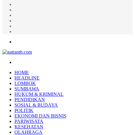
Random
Article
Log
In
Instagram
YouTube
Twitter
Facebook
Menu
Search
for
HOME
HEADLINE
LOMBOK
SUMBAWA
HUKUM & KRIMINAL
PENDIDIKAN
SOSIAL & BUDAYA
POLITIK
EKONOMI DAN BISNIS
PARIWISATA
KESEHATAN
OLAHRAGA