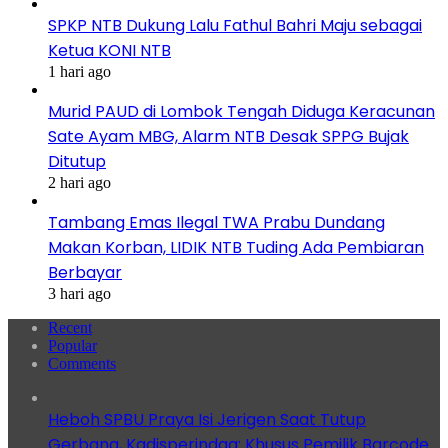
SPKP NTB Dukung Lalu Fathul Bahri Maju sebagai
Ketua KONI NTB
1 hari ago
Murid PAUD di Lombok Tengah Diduga Keracunan
Sate Ayam MBG, Alarm NTB Desak SPPG Bujak
Ditutup
2 hari ago
Tambang Emas Ilegal TWA Prabu Dundang
Makan Korban, LIDIK NTB Tuding Ada Pembiaran
Berbayar
3 hari ago
Recent
Popular
Comments
Heboh SPBU Praya Isi Jerigen Saat Tutup
Gerbang, Kadisperindag: Khusus Pemilik Barcode