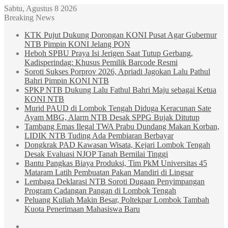
Sabtu, Agustus 8 2026
Breaking News
KTK Pujut Dukung Dorongan KONI Pusat Agar Gubernur
NTB Pimpin KONI Jelang PON
Heboh SPBU Praya Isi Jerigen Saat Tutup Gerbang,
Kadisperindag: Khusus Pemilik Barcode Resmi
Soroti Sukses Porprov 2026, Apriadi Jagokan Lalu Pathul
Bahri Pimpin KONI NTB
SPKP NTB Dukung Lalu Fathul Bahri Maju sebagai Ketua
KONI NTB
Murid PAUD di Lombok Tengah Diduga Keracunan Sate
Ayam MBG, Alarm NTB Desak SPPG Bujak Ditutup
Tambang Emas Ilegal TWA Prabu Dundang Makan Korban,
LIDIK NTB Tuding Ada Pembiaran Berbayar
Dongkrak PAD Kawasan Wisata, Kejari Lombok Tengah
Desak Evaluasi NJOP Tanah Bernilai Tinggi
Bantu Pangkas Biaya Produksi, Tim PkM Universitas 45
Mataram Latih Pembuatan Pakan Mandiri di Lingsar
Lembaga Deklarasi NTB Soroti Dugaan Penyimpangan
Program Cadangan Pangan di Lombok Tengah
Peluang Kuliah Makin Besar, Poltekpar Lombok Tambah
Kuota Penerimaan Mahasiswa Baru
Sidebar