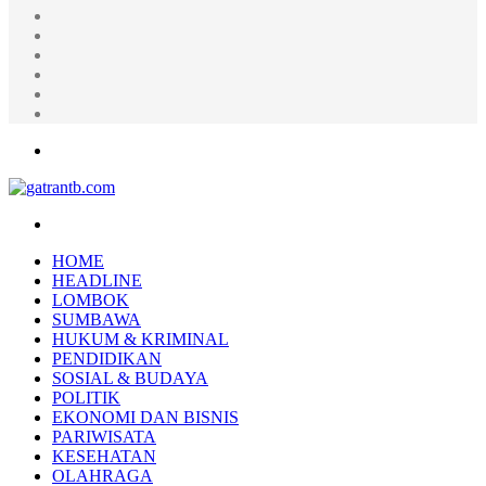
Random
Article
Log
In
Instagram
YouTube
Twitter
Facebook
Menu
Search
for
HOME
HEADLINE
LOMBOK
SUMBAWA
HUKUM & KRIMINAL
PENDIDIKAN
SOSIAL & BUDAYA
POLITIK
EKONOMI DAN BISNIS
PARIWISATA
KESEHATAN
OLAHRAGA