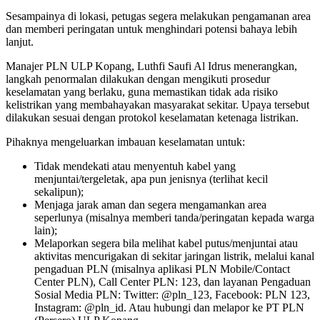
Sesampainya di lokasi, petugas segera melakukan pengamanan area
dan memberi peringatan untuk menghindari potensi bahaya lebih
lanjut.
Manajer PLN ULP Kopang, Luthfi Saufi Al Idrus menerangkan,
langkah penormalan dilakukan dengan mengikuti prosedur
keselamatan yang berlaku, guna memastikan tidak ada risiko
kelistrikan yang membahayakan masyarakat sekitar. Upaya tersebut
dilakukan sesuai dengan protokol keselamatan ketenaga listrikan.
Pihaknya mengeluarkan imbauan keselamatan untuk:
Tidak mendekati atau menyentuh kabel yang
menjuntai/tergeletak, apa pun jenisnya (terlihat kecil
sekalipun);
Menjaga jarak aman dan segera mengamankan area
seperlunya (misalnya memberi tanda/peringatan kepada warga
lain);
Melaporkan segera bila melihat kabel putus/menjuntai atau
aktivitas mencurigakan di sekitar jaringan listrik, melalui kanal
pengaduan PLN (misalnya aplikasi PLN Mobile/Contact
Center PLN), Call Center PLN: 123, dan layanan Pengaduan
Sosial Media PLN: Twitter: @pln_123, Facebook: PLN 123,
Instagram: @pln_id. Atau hubungi dan melapor ke PT PLN