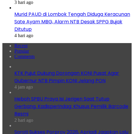
3 hari ago
Murid PAUD di Lombok Tengah Diduga Keracunan
Sate Ayam MBG, Alarm NTB Desak SPPG Bujak
Ditutup
4 hari ago
Recent
Popular
Comments
KTK Pujut Dukung Dorongan KONI Pusat Agar
Gubernur NTB Pimpin KONI Jelang PON
4 jam ago
Heboh SPBU Praya Isi Jerigen Saat Tutup
Gerbang, Kadisperindag: Khusus Pemilik Barcode
Resmi
2 hari ago
Soroti Sukses Porprov 2026, Apriadi Jagokan Lalu