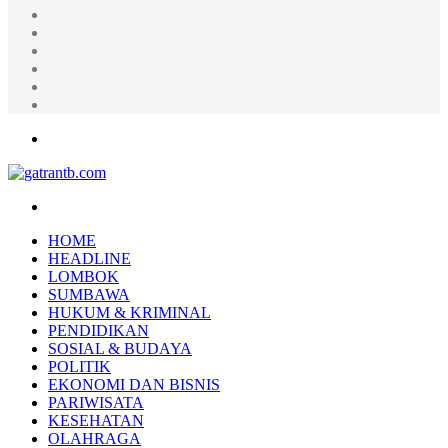
Random
Article
Log
In
Instagram
YouTube
Twitter
Facebook
Menu
Search
for
HOME
HEADLINE
LOMBOK
SUMBAWA
HUKUM & KRIMINAL
PENDIDIKAN
SOSIAL & BUDAYA
POLITIK
EKONOMI DAN BISNIS
PARIWISATA
KESEHATAN
OLAHRAGA