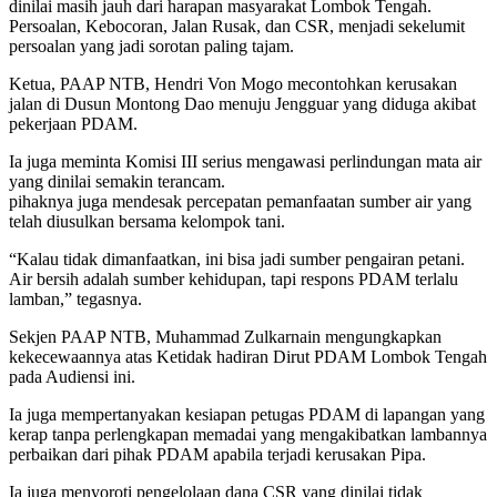
dinilai masih jauh dari harapan masyarakat Lombok Tengah.
Persoalan, Kebocoran, Jalan Rusak, dan CSR, menjadi sekelumit
persoalan yang jadi sorotan paling tajam.
Ketua, PAAP NTB, Hendri Von Mogo mecontohkan kerusakan
jalan di Dusun Montong Dao menuju Jengguar yang diduga akibat
pekerjaan PDAM.
Ia juga meminta Komisi III serius mengawasi perlindungan mata air
yang dinilai semakin terancam.
pihaknya juga mendesak percepatan pemanfaatan sumber air yang
telah diusulkan bersama kelompok tani.
“Kalau tidak dimanfaatkan, ini bisa jadi sumber pengairan petani.
Air bersih adalah sumber kehidupan, tapi respons PDAM terlalu
lamban,” tegasnya.
Sekjen PAAP NTB, Muhammad Zulkarnain mengungkapkan
kekecewaannya atas Ketidak hadiran Dirut PDAM Lombok Tengah
pada Audiensi ini.
Ia juga mempertanyakan kesiapan petugas PDAM di lapangan yang
kerap tanpa perlengkapan memadai yang mengakibatkan lambannya
perbaikan dari pihak PDAM apabila terjadi kerusakan Pipa.
Ia juga menyoroti pengelolaan dana CSR yang dinilai tidak