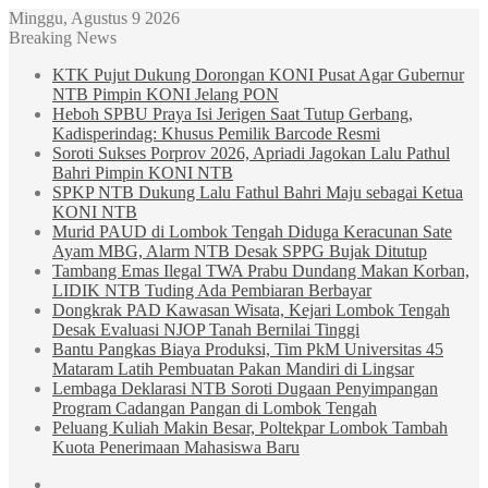
Minggu, Agustus 9 2026
Breaking News
KTK Pujut Dukung Dorongan KONI Pusat Agar Gubernur
NTB Pimpin KONI Jelang PON
Heboh SPBU Praya Isi Jerigen Saat Tutup Gerbang,
Kadisperindag: Khusus Pemilik Barcode Resmi
Soroti Sukses Porprov 2026, Apriadi Jagokan Lalu Pathul
Bahri Pimpin KONI NTB
SPKP NTB Dukung Lalu Fathul Bahri Maju sebagai Ketua
KONI NTB
Murid PAUD di Lombok Tengah Diduga Keracunan Sate
Ayam MBG, Alarm NTB Desak SPPG Bujak Ditutup
Tambang Emas Ilegal TWA Prabu Dundang Makan Korban,
LIDIK NTB Tuding Ada Pembiaran Berbayar
Dongkrak PAD Kawasan Wisata, Kejari Lombok Tengah
Desak Evaluasi NJOP Tanah Bernilai Tinggi
Bantu Pangkas Biaya Produksi, Tim PkM Universitas 45
Mataram Latih Pembuatan Pakan Mandiri di Lingsar
Lembaga Deklarasi NTB Soroti Dugaan Penyimpangan
Program Cadangan Pangan di Lombok Tengah
Peluang Kuliah Makin Besar, Poltekpar Lombok Tambah
Kuota Penerimaan Mahasiswa Baru
Sidebar