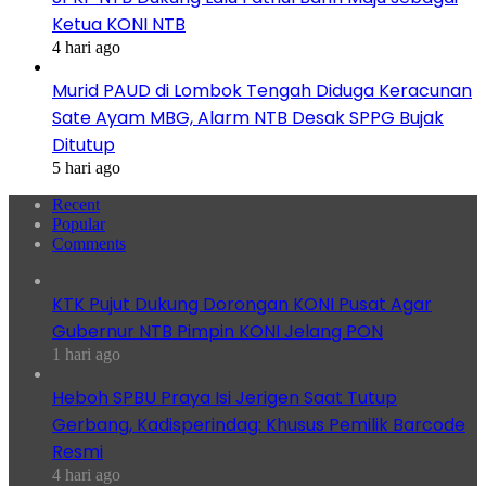
Ketua KONI NTB
4 hari ago
Murid PAUD di Lombok Tengah Diduga Keracunan
Sate Ayam MBG, Alarm NTB Desak SPPG Bujak
Ditutup
5 hari ago
Recent
Popular
Comments
KTK Pujut Dukung Dorongan KONI Pusat Agar
Gubernur NTB Pimpin KONI Jelang PON
1 hari ago
Heboh SPBU Praya Isi Jerigen Saat Tutup
Gerbang, Kadisperindag: Khusus Pemilik Barcode
Resmi
4 hari ago