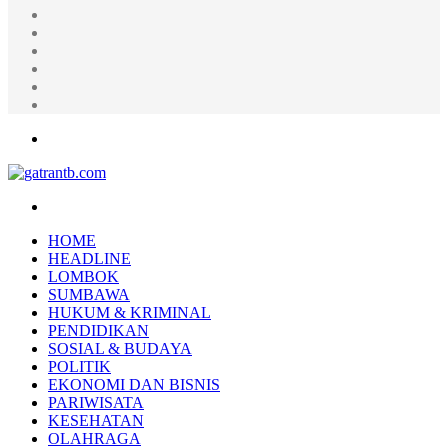
Random
Article
Log
In
Instagram
YouTube
Twitter
Facebook
Menu
Search
for
HOME
HEADLINE
LOMBOK
SUMBAWA
HUKUM & KRIMINAL
PENDIDIKAN
SOSIAL & BUDAYA
POLITIK
EKONOMI DAN BISNIS
PARIWISATA
KESEHATAN
OLAHRAGA