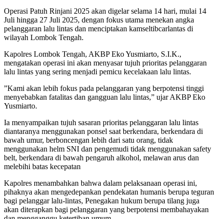
‎Operasi Patuh Rinjani 2025 akan digelar selama 14 hari, mulai 14
Juli hingga 27 Juli 2025, dengan fokus utama menekan angka
pelanggaran lalu lintas dan menciptakan kamseltibcarlantas di
wilayah Lombok Tengah.
‎Kapolres Lombok Tengah, AKBP Eko Yusmiarto, S.I.K.,
mengatakan operasi ini akan menyasar tujuh prioritas pelanggaran
lalu lintas yang sering menjadi pemicu kecelakaan lalu lintas.
‎”Kami akan lebih fokus pada pelanggaran yang berpotensi tinggi
menyebabkan fatalitas dan gangguan lalu lintas,” ujar AKBP Eko
Yusmiarto.
‎Ia menyampaikan tujuh sasaran prioritas pelanggaran lalu lintas
diantaranya menggunakan ponsel saat berkendara, berkendara di
bawah umur, berboncengan lebih dari satu orang, tidak
menggunakan helm SNI dan pengemudi tidak menggunakan safety
belt, berkendara di bawah pengaruh alkohol, melawan arus dan
melebihi batas kecepatan
‎Kapolres menambahkan bahwa dalam pelaksanaan operasi ini,
pihaknya akan mengedepankan pendekatan humanis berupa teguran
bagi pelanggar lalu-lintas, Penegakan hukum berupa tilang juga
akan diterapkan bagi pelanggaran yang berpotensi membahayakan
dan mengganggu ketertiban umum.