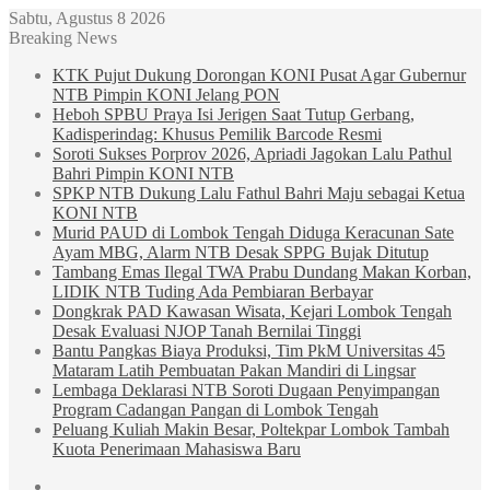
Sabtu, Agustus 8 2026
Breaking News
KTK Pujut Dukung Dorongan KONI Pusat Agar Gubernur
NTB Pimpin KONI Jelang PON
Heboh SPBU Praya Isi Jerigen Saat Tutup Gerbang,
Kadisperindag: Khusus Pemilik Barcode Resmi
Soroti Sukses Porprov 2026, Apriadi Jagokan Lalu Pathul
Bahri Pimpin KONI NTB
SPKP NTB Dukung Lalu Fathul Bahri Maju sebagai Ketua
KONI NTB
Murid PAUD di Lombok Tengah Diduga Keracunan Sate
Ayam MBG, Alarm NTB Desak SPPG Bujak Ditutup
Tambang Emas Ilegal TWA Prabu Dundang Makan Korban,
LIDIK NTB Tuding Ada Pembiaran Berbayar
Dongkrak PAD Kawasan Wisata, Kejari Lombok Tengah
Desak Evaluasi NJOP Tanah Bernilai Tinggi
Bantu Pangkas Biaya Produksi, Tim PkM Universitas 45
Mataram Latih Pembuatan Pakan Mandiri di Lingsar
Lembaga Deklarasi NTB Soroti Dugaan Penyimpangan
Program Cadangan Pangan di Lombok Tengah
Peluang Kuliah Makin Besar, Poltekpar Lombok Tambah
Kuota Penerimaan Mahasiswa Baru
Sidebar