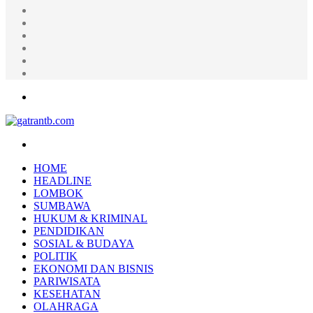
Random
Article
Log
In
Instagram
YouTube
Twitter
Facebook
Menu
Search
for
HOME
HEADLINE
LOMBOK
SUMBAWA
HUKUM & KRIMINAL
PENDIDIKAN
SOSIAL & BUDAYA
POLITIK
EKONOMI DAN BISNIS
PARIWISATA
KESEHATAN
OLAHRAGA