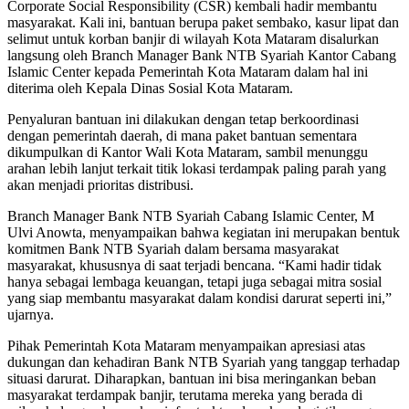
Corporate Social Responsibility (CSR) kembali hadir membantu
masyarakat. Kali ini, bantuan berupa paket sembako, kasur lipat dan
selimut untuk korban banjir di wilayah Kota Mataram disalurkan
langsung oleh Branch Manager Bank NTB Syariah Kantor Cabang
Islamic Center kepada Pemerintah Kota Mataram dalam hal ini
diterima oleh Kepala Dinas Sosial Kota Mataram.
Penyaluran bantuan ini dilakukan dengan tetap berkoordinasi
dengan pemerintah daerah, di mana paket bantuan sementara
dikumpulkan di Kantor Wali Kota Mataram, sambil menunggu
arahan lebih lanjut terkait titik lokasi terdampak paling parah yang
akan menjadi prioritas distribusi.
Branch Manager Bank NTB Syariah Cabang Islamic Center, M
Ulvi Anowta, menyampaikan bahwa kegiatan ini merupakan bentuk
komitmen Bank NTB Syariah dalam bersama masyarakat
masyarakat, khususnya di saat terjadi bencana. “Kami hadir tidak
hanya sebagai lembaga keuangan, tetapi juga sebagai mitra sosial
yang siap membantu masyarakat dalam kondisi darurat seperti ini,”
ujarnya.
Pihak Pemerintah Kota Mataram menyampaikan apresiasi atas
dukungan dan kehadiran Bank NTB Syariah yang tanggap terhadap
situasi darurat. Diharapkan, bantuan ini bisa meringankan beban
masyarakat terdampak banjir, terutama mereka yang berada di