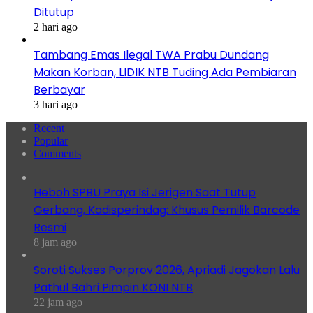
Ditutup
2 hari ago
Tambang Emas Ilegal TWA Prabu Dundang
Makan Korban, LIDIK NTB Tuding Ada Pembiaran
Berbayar
3 hari ago
Recent
Popular
Comments
Heboh SPBU Praya Isi Jerigen Saat Tutup
Gerbang, Kadisperindag: Khusus Pemilik Barcode
Resmi
8 jam ago
Soroti Sukses Porprov 2026, Apriadi Jagokan Lalu
Pathul Bahri Pimpin KONI NTB
22 jam ago