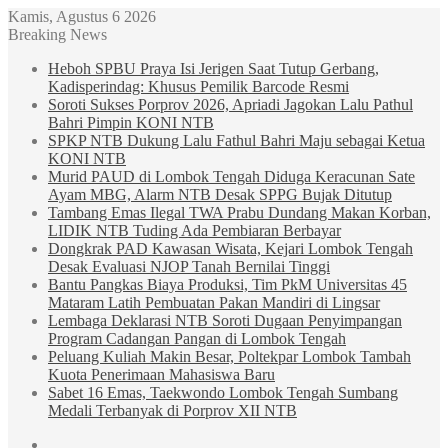
Kamis, Agustus 6 2026
Breaking News
Heboh SPBU Praya Isi Jerigen Saat Tutup Gerbang,
Kadisperindag: Khusus Pemilik Barcode Resmi
Soroti Sukses Porprov 2026, Apriadi Jagokan Lalu Pathul
Bahri Pimpin KONI NTB
SPKP NTB Dukung Lalu Fathul Bahri Maju sebagai Ketua
KONI NTB
Murid PAUD di Lombok Tengah Diduga Keracunan Sate
Ayam MBG, Alarm NTB Desak SPPG Bujak Ditutup
Tambang Emas Ilegal TWA Prabu Dundang Makan Korban,
LIDIK NTB Tuding Ada Pembiaran Berbayar
Dongkrak PAD Kawasan Wisata, Kejari Lombok Tengah
Desak Evaluasi NJOP Tanah Bernilai Tinggi
Bantu Pangkas Biaya Produksi, Tim PkM Universitas 45
Mataram Latih Pembuatan Pakan Mandiri di Lingsar
Lembaga Deklarasi NTB Soroti Dugaan Penyimpangan
Program Cadangan Pangan di Lombok Tengah
Peluang Kuliah Makin Besar, Poltekpar Lombok Tambah
Kuota Penerimaan Mahasiswa Baru
Sabet 16 Emas, Taekwondo Lombok Tengah Sumbang
Medali Terbanyak di Porprov XII NTB
Sidebar