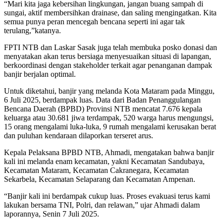
“Mari kita jaga kebersihan lingkungan, jangan buang sampah di
sungai, aktif membersihkan drainase, dan saling mengingatkan. Kita
semua punya peran mencegah bencana seperti ini agar tak
terulang,”katanya.
FPTI NTB dan Laskar Sasak juga telah membuka posko donasi dan
menyatakan akan terus bersiaga menyesuaikan situasi di lapangan,
berkoordinasi dengan stakeholder terkait agar penanganan dampak
banjir berjalan optimal.
Untuk diketahui, banjir yang melanda Kota Mataram pada Minggu,
6 Juli 2025, berdampak luas. Data dari Badan Penanggulangan
Bencana Daerah (BPBD) Provinsi NTB mencatat 7.676 kepala
keluarga atau 30.681 jiwa terdampak, 520 warga harus mengungsi,
15 orang mengalami luka-luka, 9 rumah mengalami kerusakan berat
dan puluhan kendaraan dilaporkan terseret arus.
Kepala Pelaksana BPBD NTB, Ahmadi, mengatakan bahwa banjir
kali ini melanda enam kecamatan, yakni Kecamatan Sandubaya,
Kecamatan Mataram, Kecamatan Cakranegara, Kecamatan
Sekarbela, Kecamatan Selaparang dan Kecamatan Ampenan.
“Banjir kali ini berdampak cukup luas. Proses evakuasi terus kami
lakukan bersama TNI, Polri, dan relawan,” ujar Ahmadi dalam
laporannya, Senin 7 Juli 2025.