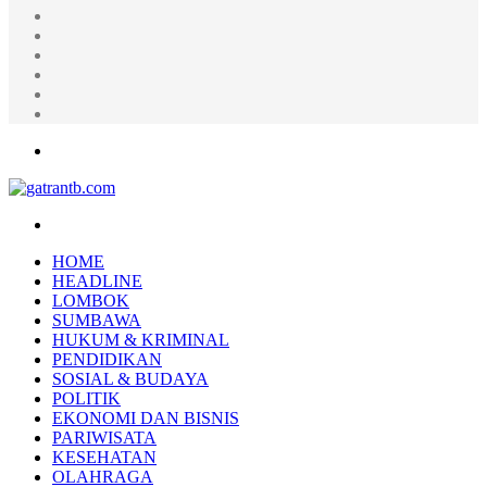
Random
Article
Log
In
Instagram
YouTube
Twitter
Facebook
Menu
Search
for
HOME
HEADLINE
LOMBOK
SUMBAWA
HUKUM & KRIMINAL
PENDIDIKAN
SOSIAL & BUDAYA
POLITIK
EKONOMI DAN BISNIS
PARIWISATA
KESEHATAN
OLAHRAGA