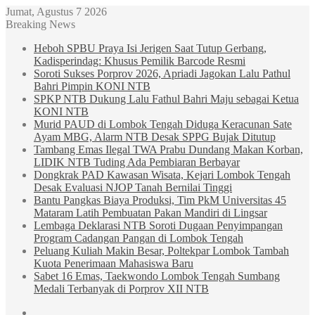
Jumat, Agustus 7 2026
Breaking News
Heboh SPBU Praya Isi Jerigen Saat Tutup Gerbang,
Kadisperindag: Khusus Pemilik Barcode Resmi
Soroti Sukses Porprov 2026, Apriadi Jagokan Lalu Pathul
Bahri Pimpin KONI NTB
SPKP NTB Dukung Lalu Fathul Bahri Maju sebagai Ketua
KONI NTB
Murid PAUD di Lombok Tengah Diduga Keracunan Sate
Ayam MBG, Alarm NTB Desak SPPG Bujak Ditutup
Tambang Emas Ilegal TWA Prabu Dundang Makan Korban,
LIDIK NTB Tuding Ada Pembiaran Berbayar
Dongkrak PAD Kawasan Wisata, Kejari Lombok Tengah
Desak Evaluasi NJOP Tanah Bernilai Tinggi
Bantu Pangkas Biaya Produksi, Tim PkM Universitas 45
Mataram Latih Pembuatan Pakan Mandiri di Lingsar
Lembaga Deklarasi NTB Soroti Dugaan Penyimpangan
Program Cadangan Pangan di Lombok Tengah
Peluang Kuliah Makin Besar, Poltekpar Lombok Tambah
Kuota Penerimaan Mahasiswa Baru
Sabet 16 Emas, Taekwondo Lombok Tengah Sumbang
Medali Terbanyak di Porprov XII NTB
Sidebar