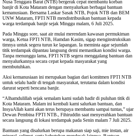
Nusa Tenggara Barat (NTB) bergerak cepat membantu korban
banjir di Kota Mataram dengan menyalurkan berbagai bantuan
kemanusiaan. Bersama Laskar Sasak NTB, Pojok NTB dan BEM
UNW Mataram, FPTI NTB mendistribusikan bantuan kepada
warga terdampak banjir sejak Minggu malam, 6 Juli 2025.
Pada Minggu sore, saat air mulai merendam kawasan permukiman
warga, Ketua FPTI NTB, Hamdan Kasim, sigap menginstruksikan
timnya untuk segera turun ke lapangan. Ia meminta agar sejumlah
titik terdampak dipantau langsung demi memastikan kondisi warga.
Tanpa menunggu lama, FPTI NTB segera menggalang bantuan dan
menyalurkannya secara cepat kepada masyarakat yang
membutuhkan.
Aksi kemanusiaan ini merupakan bagian dari komitmen FPTI NTB
untuk selalu hadir di tengah masyarakat, terutama dalam kondisi
darurat seperti bencana banjir.
“Alhamdulillah sejak semalam kami sudah hadir di puluhan titik di
Kota Mataram. Malam ini kembali kami salurkan bantuan, dan
InsyaAllah kami akan terus berupaya membantu sampai tuntas,” ujar
Dewan Pembina FPTI NTB., Fihiruddin saat menyerahkan bantuan
secara langsung di lokasi terdampak pada Senin malam 7 Juli 2025.
Bantuan yang disalurkan berupa makanan siap saji, mie instan, air
mineral, selimut, serta kebutuhan mendesak lainnya. Bantuan