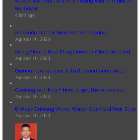
Makan Korban, LIDIK NTB Tuding Ada Pembiaran
Berbayar
4 hari ago
Nintendo Details Next Miitomo Update
Agustus 16, 2023
Killing Floor 2 New Sharpshooter Class Detailed
Agustus 16, 2023
Quinoa new recipes, feta & broad bean salad
Agustus 16, 2023
Cooking with kids – how to get them involved
Agustus 16, 2023
6 Ways Drinking Warm Water Can Heal Your Body
Agustus 16, 2023