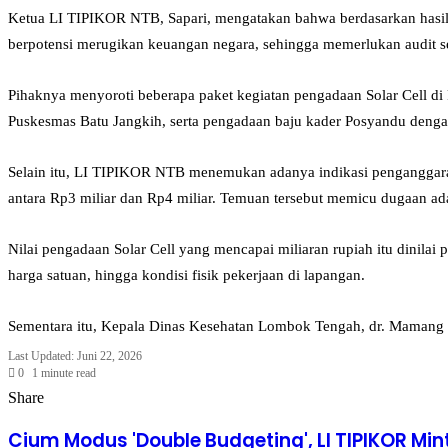
​Ketua LI TIPIKOR NTB, Sapari, mengatakan bahwa berdasarkan has
berpotensi merugikan keuangan negara, sehingga memerlukan audit se
​Pihaknya menyoroti beberapa paket kegiatan pengadaan Solar Cell d
Puskesmas Batu Jangkih, serta pengadaan baju kader Posyandu dengan
​Selain itu, LI TIPIKOR NTB menemukan adanya indikasi penganggara
antara Rp3 miliar dan Rp4 miliar. Temuan tersebut memicu dugaan a
​Nilai pengadaan Solar Cell yang mencapai miliaran rupiah itu dinilai
harga satuan, hingga kondisi fisik pekerjaan di lapangan.
​Sementara itu, Kepala Dinas Kesehatan Lombok Tengah, dr. Mamang
Last Updated: Juni 22, 2026
0
1 minute read
Facebook
Twitter
LinkedIn
Tumblr
Pinterest
Reddit
VKontakte
Odnoklassniki
Pocket
Share
Facebook
Twitter
LinkedIn
Tumblr
Pinterest
Reddit
VKontakte
Odnoklassniki
Pocket
Share
Print
via
​Cium Modus 'Double Budgeting', LI TIPIKOR Mi