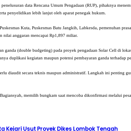
il penelusuran data Rencana Umum Pengadaan (RUP), pihaknya menem
rta penyelidikan lebih lanjut oleh aparat penegak hukum.
i Puskesmas Kuta, Puskesmas Batu Jangkih, Labkesda, pemenuhan prasar
 nilai anggaran mencapai Rp1,897 miliar.
n ganda (double budgeting) pada proyek pengadaan Solar Cell di lokas
danya duplikasi kegiatan maupun potensi pembayaran ganda terhadap p
 perlu diaudit secara teknis maupun administratif. Langkah ini penting 
 Bagiansyah, memilih bungkam saat mencoba dikonfirmasi melalui pes
nta Kejari Usut Proyek Dikes Lombok Tengah