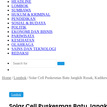
HEADLINE
LOMBOK
SUMBAWA
HUKUM & KRIMINAL
PENDIDIKAN
SOSIAL & BUDAYA
POLITIK
EKONOMI DAN BISNIS
PARIWISATA
KESEHATAN
OLAHRAGA
SAINS DAN TEKNOLOGI
REDAKSI
Search
Random
for
Article
Home
/
Lombok
/
Solar Cell Puskesmas Batu Jangkih Rusak, Kadik
Lombok
Solar Cell Puskesmas Batu Jang