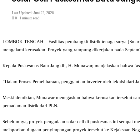
Last Updated: Juni 22, 2026
0
1 minute read
Facebook
Twitter
LinkedIn
Tumblr
Pinterest
Reddit
VKontakte
Odnoklassniki
Pocket
LOMBOK TENGAH – Fasilitas pembangkit listrik tenaga surya (Solar C
mengalami kerusakan. Proyek yang rampung dikerjakan pada September
​Kepala Puskesmas Batu Jangkih, H. Munawar, menjelaskan bahwa fasili
​”Dalam Proses Pemeliharaan, penggantian inverter oleh teknisi dari J
​Meski demikian, Munawar menegaskan bahwa kerusakan tersebut sama 
pemadaman listrik dari PLN.
​Sebelumnya, proyek pengadaan solar cell di puskesmas ini sempat me
melaporkan dugaan penyimpangan proyek tersebut ke Kejaksaan Ne