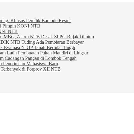
indag: Khusus Pemilik Barcode Resmi
ahri Pimpin KONI NTB
KONI NTB
am MBG, Alarm NTB Desak SPPG Bujak Ditutup
IDIK NTB Tuding Ada Pembiaran Berbayar
 Evaluasi NJOP Tanah Bernilai Tinggi
am Latih Pembuatan Pakan Mandiri di Lingsar
am Cadangan Pangan di Lombok Tengah
ta Penerimaan Mahasiswa Baru
Terbanyak di Porprov XII NTB