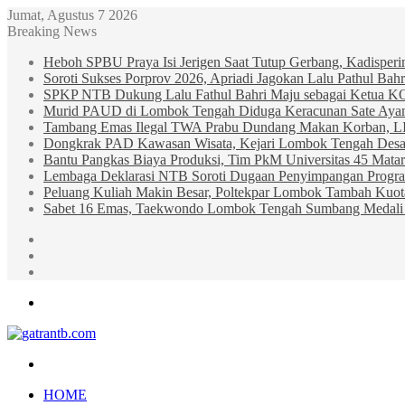
Jumat, Agustus 7 2026
Breaking News
Heboh SPBU Praya Isi Jerigen Saat Tutup Gerbang, Kadisper
Soroti Sukses Porprov 2026, Apriadi Jagokan Lalu Pathul B
SPKP NTB Dukung Lalu Fathul Bahri Maju sebagai Ketua 
Murid PAUD di Lombok Tengah Diduga Keracunan Sate Ay
Tambang Emas Ilegal TWA Prabu Dundang Makan Korban, L
Dongkrak PAD Kawasan Wisata, Kejari Lombok Tengah Desak
Bantu Pangkas Biaya Produksi, Tim PkM Universitas 45 Matar
Lembaga Deklarasi NTB Soroti Dugaan Penyimpangan Progr
Peluang Kuliah Makin Besar, Poltekpar Lombok Tambah Kuo
Sabet 16 Emas, Taekwondo Lombok Tengah Sumbang Medali 
Sidebar
Random
Article
Log
In
Menu
Search
for
HOME