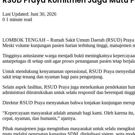
RSUD Praya Komitmen Jaga Mutu P
Last Updated: Juni 30, 2026
0
1 minute read
Facebook
Twitter
LinkedIn
Tumblr
Pinterest
Reddit
VKontakte
Odnoklassniki
Pocket
LOMBOK TENGAH – Rumah Sakit Umum Daerah (RSUD) Praya Kabupa
Meski volume kunjungan pasien harian terhitung tinggi, manajemen me
Tingginya antusiasme warga menjadi bukti meningkatnya kepercayaan 
antarpetugas di setiap unit agar proses penanganan pasien tetap berja
Untuk mendukung kenyamanan operasional, RSUD Praya menyediakan fa
sakit tetap tenang dan nyaman bagi para pengunjung.
Selain aspek fasilitas, RSUD Praya juga menekankan pendekatan huma
administrasi diinstruksikan untuk selalu responsif dan berempati ting
Direktur RSUD Praya menyatakan bahwa lonjakan kunjungan merupak
“Kepercayaan masyarakat adalah amanah bagi kami. Oleh karena itu,
cepat, nyaman, dan humanis,” ujarnya.
Pihak manajemen juga mengimbau masyarakat untuk selalu mengikuti
mutu melalui penguatan kapasitas SDM, digitalisasi sistem, serta mode