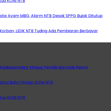
etua KONI NTB
ate Ayam MBG, Alarm NTB Desak SPPG Bujak Ditutup
orban, LIDIK NTB Tuding Ada Pembiaran Berbayar
 Kadisperindag: Khusus Pemilik Barcode Resmi
athul Bahri Pimpin KONI NTB
etua KONI NTB