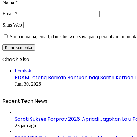
Nama
*
Email
*
Situs Web
Simpan nama, email, dan situs web saya pada peramban ini untuk
Check Also
Close
Lombok
PDAM Loteng Berikan Bantuan bagi Santri Korba
Juni 30, 2026
Recent Tech News
Soroti Sukses Porprov 2026, Apriadi Jagokan Lalu P
23 jam ago