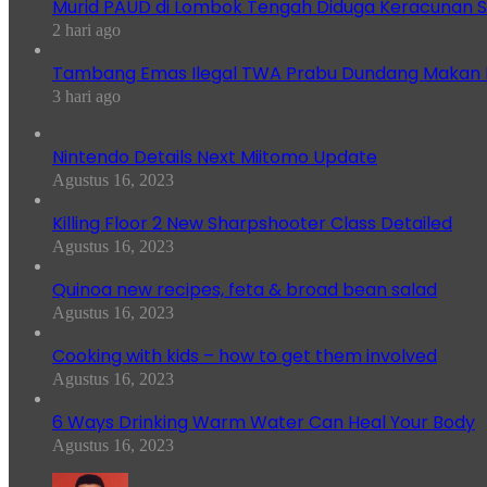
Murid PAUD di Lombok Tengah Diduga Keracunan S
2 hari ago
Tambang Emas Ilegal TWA Prabu Dundang Makan K
3 hari ago
Nintendo Details Next Miitomo Update
Agustus 16, 2023
Killing Floor 2 New Sharpshooter Class Detailed
Agustus 16, 2023
Quinoa new recipes, feta & broad bean salad
Agustus 16, 2023
Cooking with kids – how to get them involved
Agustus 16, 2023
6 Ways Drinking Warm Water Can Heal Your Body
Agustus 16, 2023