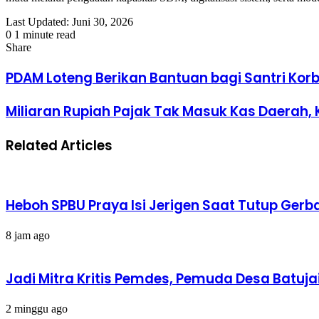
Last Updated: Juni 30, 2026
0
1 minute read
Facebook
Twitter
LinkedIn
Tumblr
Pinterest
Reddit
VKontakte
Odnoklassniki
Pocket
Share
Facebook
Twitter
LinkedIn
Tumblr
Pinterest
Reddit
VKontakte
Odnoklassniki
Pocket
Share
Print
via
PDAM Loteng Berikan Bantuan bagi Santri K
Email
Miliaran Rupiah Pajak Tak Masuk Kas Daerah, K
Related Articles
Heboh SPBU Praya Isi Jerigen Saat Tutup Gerb
8 jam ago
Jadi Mitra Kritis Pemdes, Pemuda Desa Batuja
2 minggu ago