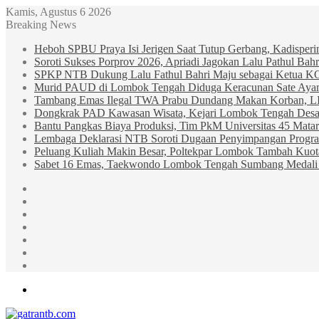
Kamis, Agustus 6 2026
Breaking News
Heboh SPBU Praya Isi Jerigen Saat Tutup Gerbang, Kadisper
Soroti Sukses Porprov 2026, Apriadi Jagokan Lalu Pathul B
SPKP NTB Dukung Lalu Fathul Bahri Maju sebagai Ketua 
Murid PAUD di Lombok Tengah Diduga Keracunan Sate Ay
Tambang Emas Ilegal TWA Prabu Dundang Makan Korban, L
Dongkrak PAD Kawasan Wisata, Kejari Lombok Tengah Desak
Bantu Pangkas Biaya Produksi, Tim PkM Universitas 45 Matar
Lembaga Deklarasi NTB Soroti Dugaan Penyimpangan Progr
Peluang Kuliah Makin Besar, Poltekpar Lombok Tambah Kuo
Sabet 16 Emas, Taekwondo Lombok Tengah Sumbang Medali 
Sidebar
Random
Article
Log
In
Instagram
YouTube
Twitter
Facebook
Menu