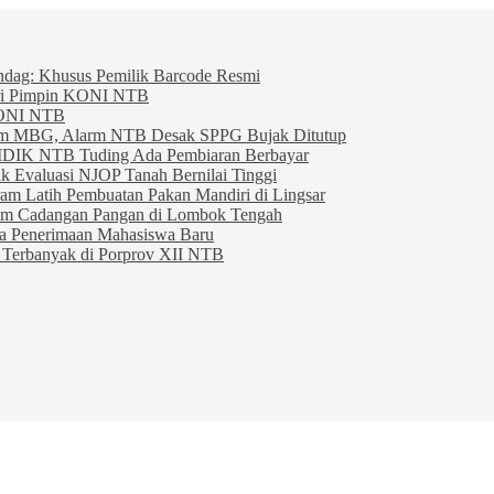
indag: Khusus Pemilik Barcode Resmi
ahri Pimpin KONI NTB
KONI NTB
am MBG, Alarm NTB Desak SPPG Bujak Ditutup
IDIK NTB Tuding Ada Pembiaran Berbayar
 Evaluasi NJOP Tanah Bernilai Tinggi
am Latih Pembuatan Pakan Mandiri di Lingsar
am Cadangan Pangan di Lombok Tengah
ta Penerimaan Mahasiswa Baru
Terbanyak di Porprov XII NTB