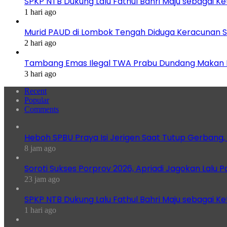
SPKP NTB Dukung Lalu Fathul Bahri Maju sebagai K
1 hari ago
Murid PAUD di Lombok Tengah Diduga Keracunan S
2 hari ago
Tambang Emas Ilegal TWA Prabu Dundang Makan K
3 hari ago
Recent
Popular
Comments
Heboh SPBU Praya Isi Jerigen Saat Tutup Gerbang,
8 jam ago
Soroti Sukses Porprov 2026, Apriadi Jagokan Lalu P
23 jam ago
SPKP NTB Dukung Lalu Fathul Bahri Maju sebagai K
1 hari ago