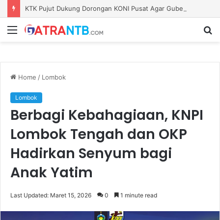
KTK Pujut Dukung Dorongan KONI Pusat Agar Gubernur NTB Pimpin KONI Jelang PON
Menu
S
fo
Home
/
Lombok
Lombok
Berbagi Kebahagiaan, KNPI
Lombok Tengah dan OKP
Hadirkan Senyum bagi
Anak Yatim
Last Updated: Maret 15, 2026
0
1 minute read