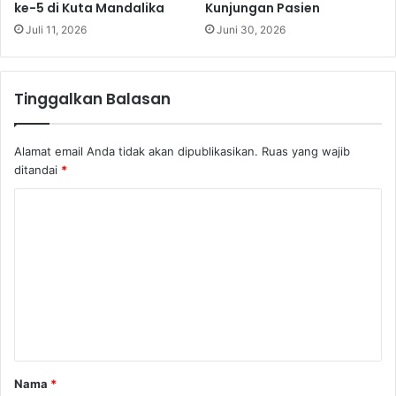
ke-5 di Kuta Mandalika
Kunjungan Pasien
Juli 11, 2026
Juni 30, 2026
Tinggalkan Balasan
Alamat email Anda tidak akan dipublikasikan.
Ruas yang wajib
ditandai
*
K
o
m
e
n
t
a
Nama
*
r