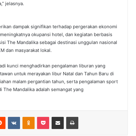
,” jelasnya.
ikan dampak signifikan terhadap pergerakan ekonomi
 meningkatnya okupansi hotel, dan kegiatan berbasis
si The Mandalika sebagai destinasi unggulan nasional
M dan masyarakat lokal.
jadi kunci menghadirkan pengalaman liburan yang
awan untuk merayakan libur Natal dan Tahun Baru di
iahan malam pergantian tahun, serta pengalaman sport
ru di The Mandalika adalah semangat yang
erest
Reddit
VKontakte
Odnoklassniki
Pocket
Share via Email
Print