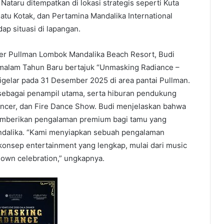
ataru ditempatkan di lokasi strategis seperti Kuta
atu Kotak, dan Pertamina Mandalika International
ap situasi di lapangan.
r Pullman Lombok Mandalika Beach Resort, Budi
alam Tahun Baru bertajuk “Unmasking Radiance –
igelar pada 31 Desember 2025 di area pantai Pullman.
 sebagai penampil utama, serta hiburan pendukung
Dancer, dan Fire Dance Show. Budi menjelaskan bahwa
memberikan pengalaman premium bagi tamu yang
ndalika. “Kami menyiapkan sebuah pengalaman
konsep entertainment yang lengkap, mulai dari music
down celebration,” ungkapnya.