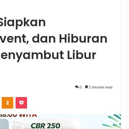
Siapkan
ent, dan Hiburan
Menyambut Libur
0
2 minutes read
VKontakte
Odnoklassniki
Pocket