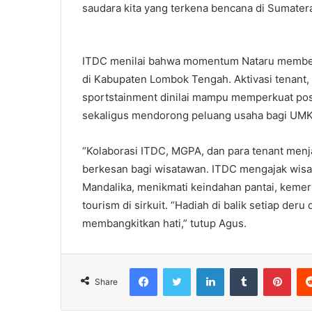
saudara kita yang terkena bencana di Sumatera
ITDC menilai bahwa momentum Nataru member
di Kabupaten Lombok Tengah. Aktivasi tenant,
sportstainment dinilai mampu memperkuat posi
sekaligus mendorong peluang usaha bagi UMK
“Kolaborasi ITDC, MGPA, dan para tenant men
berkesan bagi wisatawan. ITDC mengajak wisat
Mandalika, menikmati keindahan pantai, kemer
tourism di sirkuit. “Hadiah di balik setiap de
membangkitkan hati,” tutup Agus.
Facebook
Twitter
LinkedIn
Tumblr
Pint
Share