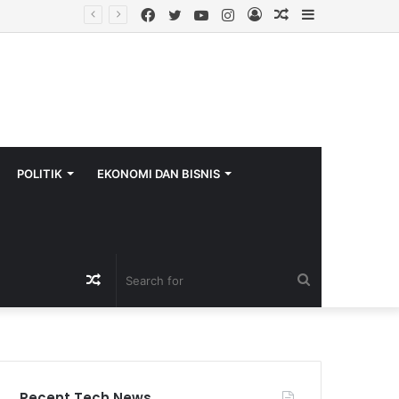
Facebook
Twitter
YouTube
Instagram
Log
Random
Sidebar
In
Article
POLITIK
EKONOMI DAN BISNIS
Random
Search
Article
for
Recent Tech News