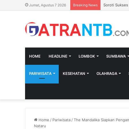
Soroti Sukses
Jumat, Agustus 7 2026
Breaking News
HOME
HEADLINE
LOMBOK
SUMBAWA
PARIWISATA
KESEHATAN
OLAHRAGA
Home
/
Pariwisata
/
The Mandalika Siapkan Pengam
Nataru