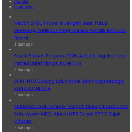
Popular
Comments
Heboh SPBU Praya Isi Jerigen Saat Tutup
Gerbang, Kadisperindag: Khusus Pemilik Barcode
Resmi
1 hari ago
Soroti Sukses Porprov 2026, Apriadi Jagokan Lalu
Pathul Bahri Pimpin KONI NTB
2 hari ago
SPKP NTB Dukung Lalu Fathul Bahri Maju sebagai
Ketua KONI NTB
2 hari ago
Murid PAUD di Lombok Tengah Diduga Keracunan
Sate Ayam MBG, Alarm NTB Desak SPPG Bujak
Ditutup
3 hari ago