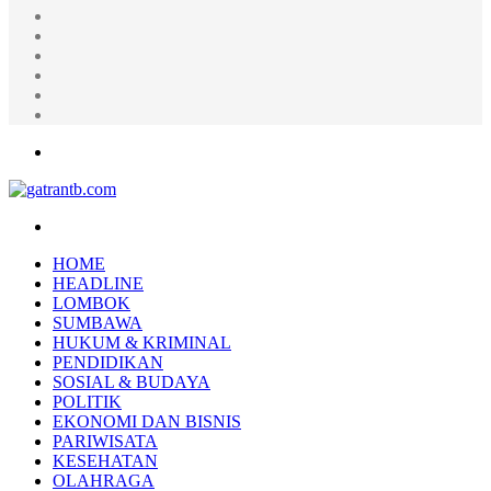
Random
Article
Log
In
Instagram
YouTube
Twitter
Facebook
Menu
Search
for
HOME
HEADLINE
LOMBOK
SUMBAWA
HUKUM & KRIMINAL
PENDIDIKAN
SOSIAL & BUDAYA
POLITIK
EKONOMI DAN BISNIS
PARIWISATA
KESEHATAN
OLAHRAGA