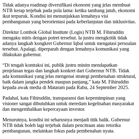
Tidak adanya roadmap diversifikasi ekonomi yang jelas membuat
NTB kerap terjebak pada pola lama: ketika tambang jatuh, ekonomi
ikut terpuruk. Kondisi ini menunjukkan lemahnya visi
pembangunan yang berorientasi pada keberlanjutan dan inklusivitas.
Direktur Lombok Global Institute (Logis) NTB M. Fihiruddin
mengaku miris dengan potret tersebut. Ia justru mengkritik tidak
adanya langkah kongkret Gubernur Iqbal untuk mengatasi persoalan
tersebut. Apalagi, diperparah dengan lemahnya komunikasi yang
dilakukan gubernur.
“Di tengah kontraksi ini, publik justru minim mendapatkan
penjelasan tegas dan langkah konkret dari Gubernur NTB. Tidak
ada komunikasi yang jelas mengenai strategi pembenahan struktural,
baik dalam jangka pendek maupun panjang,” kata M. Fihiruddin
kepada awak media di Mataram pada Rabu, 24 September 2025.
Padahal, kata Fihiruddin, transparansi dan kepemimpinan yang
visioner sangat dibutuhkan untuk meredam kegelisahan masyarakat
dan mengembalikan kepercayaan investor.
Menurutnya, kondisi ini seharusnya menjadi titik balik. Gubernur
NTB tidak boleh lagi terjebak dalam pencitraan atau retorika
pembangunan, melainkan fokus pada pembenahan nyata.