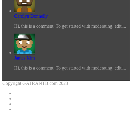
Carolyn Donnelly
Hi, this is a comment. To get started with moderating, editi...
James Kim
Hi, this is a comment. To get started with moderating, editi...
Copyright GATRANTB.com 2023
Facebook
Twitter
YouTube
Instagram
Facebook
Twitter
WhatsApp
Telegram
Viber
Back
to
top