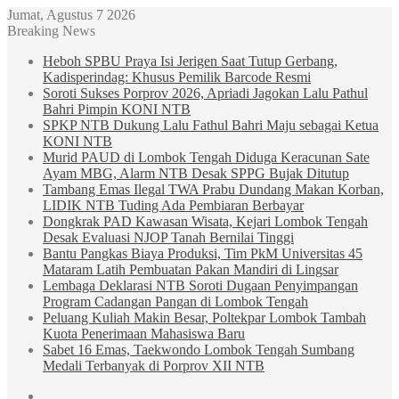
Jumat, Agustus 7 2026
Breaking News
Heboh SPBU Praya Isi Jerigen Saat Tutup Gerbang,
Kadisperindag: Khusus Pemilik Barcode Resmi
Soroti Sukses Porprov 2026, Apriadi Jagokan Lalu Pathul
Bahri Pimpin KONI NTB
SPKP NTB Dukung Lalu Fathul Bahri Maju sebagai Ketua
KONI NTB
Murid PAUD di Lombok Tengah Diduga Keracunan Sate
Ayam MBG, Alarm NTB Desak SPPG Bujak Ditutup
Tambang Emas Ilegal TWA Prabu Dundang Makan Korban,
LIDIK NTB Tuding Ada Pembiaran Berbayar
Dongkrak PAD Kawasan Wisata, Kejari Lombok Tengah
Desak Evaluasi NJOP Tanah Bernilai Tinggi
Bantu Pangkas Biaya Produksi, Tim PkM Universitas 45
Mataram Latih Pembuatan Pakan Mandiri di Lingsar
Lembaga Deklarasi NTB Soroti Dugaan Penyimpangan
Program Cadangan Pangan di Lombok Tengah
Peluang Kuliah Makin Besar, Poltekpar Lombok Tambah
Kuota Penerimaan Mahasiswa Baru
Sabet 16 Emas, Taekwondo Lombok Tengah Sumbang
Medali Terbanyak di Porprov XII NTB
Sidebar