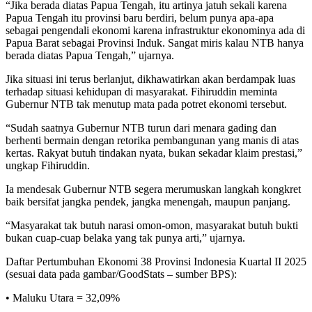
“Jika berada diatas Papua Tengah, itu artinya jatuh sekali karena
Papua Tengah itu provinsi baru berdiri, belum punya apa-apa
sebagai pengendali ekonomi karena infrastruktur ekonominya ada di
Papua Barat sebagai Provinsi Induk. Sangat miris kalau NTB hanya
berada diatas Papua Tengah,” ujarnya.
Jika situasi ini terus berlanjut, dikhawatirkan akan berdampak luas
terhadap situasi kehidupan di masyarakat. Fihiruddin meminta
Gubernur NTB tak menutup mata pada potret ekonomi tersebut.
“Sudah saatnya Gubernur NTB turun dari menara gading dan
berhenti bermain dengan retorika pembangunan yang manis di atas
kertas. Rakyat butuh tindakan nyata, bukan sekadar klaim prestasi,”
ungkap Fihiruddin.
Ia mendesak Gubernur NTB segera merumuskan langkah kongkret
baik bersifat jangka pendek, jangka menengah, maupun panjang.
“Masyarakat tak butuh narasi omon-omon, masyarakat butuh bukti
bukan cuap-cuap belaka yang tak punya arti,” ujarnya.
Daftar Pertumbuhan Ekonomi 38 Provinsi Indonesia Kuartal II 2025
(sesuai data pada gambar/GoodStats – sumber BPS):
• Maluku Utara = 32,09%