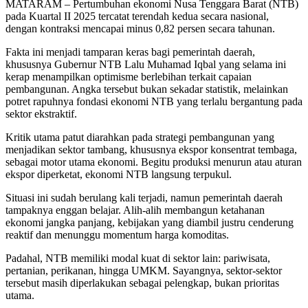
MATARAM – Pertumbuhan ekonomi Nusa Tenggara Barat (NTB)
pada Kuartal II 2025 tercatat terendah kedua secara nasional,
dengan kontraksi mencapai minus 0,82 persen secara tahunan.
Fakta ini menjadi tamparan keras bagi pemerintah daerah,
khususnya Gubernur NTB Lalu Muhamad Iqbal yang selama ini
kerap menampilkan optimisme berlebihan terkait capaian
pembangunan. Angka tersebut bukan sekadar statistik, melainkan
potret rapuhnya fondasi ekonomi NTB yang terlalu bergantung pada
sektor ekstraktif.
Kritik utama patut diarahkan pada strategi pembangunan yang
menjadikan sektor tambang, khususnya ekspor konsentrat tembaga,
sebagai motor utama ekonomi. Begitu produksi menurun atau aturan
ekspor diperketat, ekonomi NTB langsung terpukul.
Situasi ini sudah berulang kali terjadi, namun pemerintah daerah
tampaknya enggan belajar. Alih-alih membangun ketahanan
ekonomi jangka panjang, kebijakan yang diambil justru cenderung
reaktif dan menunggu momentum harga komoditas.
Padahal, NTB memiliki modal kuat di sektor lain: pariwisata,
pertanian, perikanan, hingga UMKM. Sayangnya, sektor-sektor
tersebut masih diperlakukan sebagai pelengkap, bukan prioritas
utama.