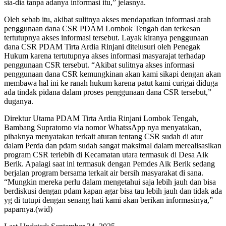
sia-dia tanpa adanya informasi itu,” jelasnya.
Oleh sebab itu, akibat sulitnya akses mendapatkan informasi arah
penggunaan dana CSR PDAM Lombok Tengah dan terkesan
tertutupnya akses informasi tersebut. Layak kiranya penggunaan
dana CSR PDAM Tirta Ardia Rinjani ditelusuri oleh Penegak
Hukum karena tertutupnya akses informasi masyarajat terhadap
penggunaan CSR tersebut. “Akibat sulitnya akses informasi
penggunaan dana CSR kemungkinan akan kami sikapi dengan akan
membawa hal ini ke ranah hukum karena patut kami curigai diduga
ada tindak pidana dalam proses penggunaan dana CSR tersebut,”
duganya.
Direktur Utama PDAM Tirta Ardia Rinjani Lombok Tengah,
Bambang Supratomo via nomor WhatssApp nya menyatakan,
pihaknya menyatakan terkait aturan tentang CSR sudah di atur
dalam Perda dan pdam sudah sangat maksimal dalam merealisasikan
program CSR terlebih di Kecamatan utara termasuk di Desa Aik
Berik. Apalagi saat ini termasuk dengan Pemdes Aik Berik sedang
berjalan program bersama terkait air bersih masyarakat di sana.
“Mungkin mereka perlu dalam mengetahui saja lebih jauh dan bisa
berdiskusi dengan pdam kapan agar bisa tau lebih jauh dan tidak ada
yg di tutupi dengan senang hati kami akan berikan informasinya,”
paparnya.(wid)