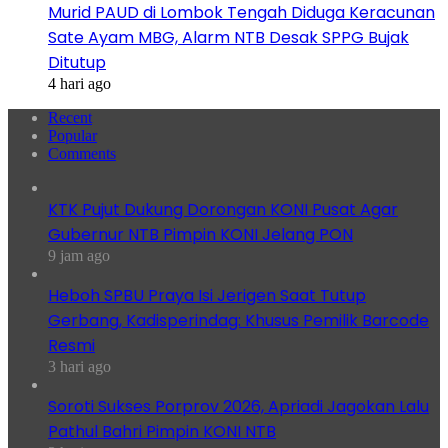
Murid PAUD di Lombok Tengah Diduga Keracunan
Sate Ayam MBG, Alarm NTB Desak SPPG Bujak
Ditutup
4 hari ago
Recent
Popular
Comments
KTK Pujut Dukung Dorongan KONI Pusat Agar
Gubernur NTB Pimpin KONI Jelang PON
9 jam ago
Heboh SPBU Praya Isi Jerigen Saat Tutup
Gerbang, Kadisperindag: Khusus Pemilik Barcode
Resmi
3 hari ago
Soroti Sukses Porprov 2026, Apriadi Jagokan Lalu
Pathul Bahri Pimpin KONI NTB