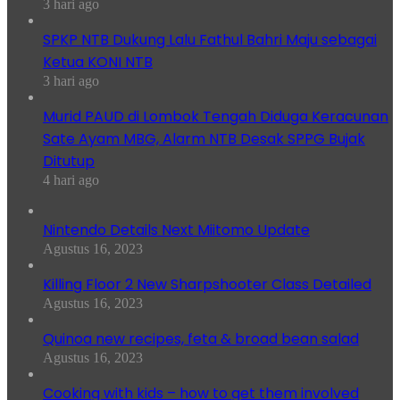
3 hari ago
SPKP NTB Dukung Lalu Fathul Bahri Maju sebagai
Ketua KONI NTB
3 hari ago
Murid PAUD di Lombok Tengah Diduga Keracunan
Sate Ayam MBG, Alarm NTB Desak SPPG Bujak
Ditutup
4 hari ago
Nintendo Details Next Miitomo Update
Agustus 16, 2023
Killing Floor 2 New Sharpshooter Class Detailed
Agustus 16, 2023
Quinoa new recipes, feta & broad bean salad
Agustus 16, 2023
Cooking with kids – how to get them involved