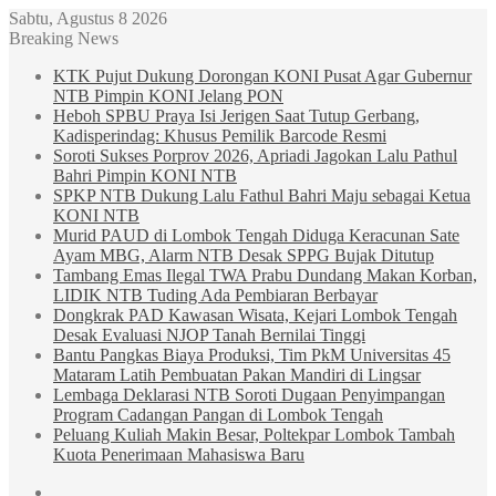
Sabtu, Agustus 8 2026
Breaking News
KTK Pujut Dukung Dorongan KONI Pusat Agar Gubernur
NTB Pimpin KONI Jelang PON
Heboh SPBU Praya Isi Jerigen Saat Tutup Gerbang,
Kadisperindag: Khusus Pemilik Barcode Resmi
Soroti Sukses Porprov 2026, Apriadi Jagokan Lalu Pathul
Bahri Pimpin KONI NTB
SPKP NTB Dukung Lalu Fathul Bahri Maju sebagai Ketua
KONI NTB
Murid PAUD di Lombok Tengah Diduga Keracunan Sate
Ayam MBG, Alarm NTB Desak SPPG Bujak Ditutup
Tambang Emas Ilegal TWA Prabu Dundang Makan Korban,
LIDIK NTB Tuding Ada Pembiaran Berbayar
Dongkrak PAD Kawasan Wisata, Kejari Lombok Tengah
Desak Evaluasi NJOP Tanah Bernilai Tinggi
Bantu Pangkas Biaya Produksi, Tim PkM Universitas 45
Mataram Latih Pembuatan Pakan Mandiri di Lingsar
Lembaga Deklarasi NTB Soroti Dugaan Penyimpangan
Program Cadangan Pangan di Lombok Tengah
Peluang Kuliah Makin Besar, Poltekpar Lombok Tambah
Kuota Penerimaan Mahasiswa Baru
Sidebar