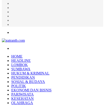
Random
Article
Log
In
Instagram
YouTube
Twitter
Facebook
Menu
Search
for
HOME
HEADLINE
LOMBOK
SUMBAWA
HUKUM & KRIMINAL
PENDIDIKAN
SOSIAL & BUDAYA
POLITIK
EKONOMI DAN BISNIS
PARIWISATA
KESEHATAN
OLAHRAGA