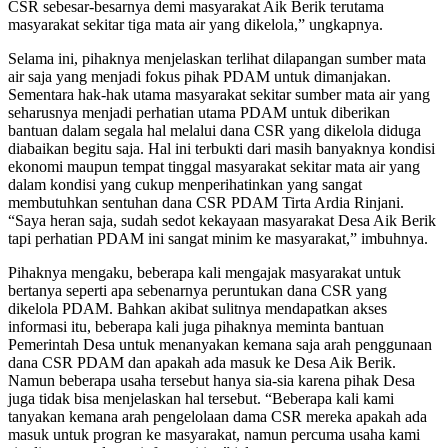
CSR sebesar-besarnya demi masyarakat Aik Berik terutama
masyarakat sekitar tiga mata air yang dikelola,” ungkapnya.
Selama ini, pihaknya menjelaskan terlihat dilapangan sumber mata
air saja yang menjadi fokus pihak PDAM untuk dimanjakan.
Sementara hak-hak utama masyarakat sekitar sumber mata air yang
seharusnya menjadi perhatian utama PDAM untuk diberikan
bantuan dalam segala hal melalui dana CSR yang dikelola diduga
diabaikan begitu saja. Hal ini terbukti dari masih banyaknya kondisi
ekonomi maupun tempat tinggal masyarakat sekitar mata air yang
dalam kondisi yang cukup menperihatinkan yang sangat
membutuhkan sentuhan dana CSR PDAM Tirta Ardia Rinjani.
“Saya heran saja, sudah sedot kekayaan masyarakat Desa Aik Berik
tapi perhatian PDAM ini sangat minim ke masyarakat,” imbuhnya.
Pihaknya mengaku, beberapa kali mengajak masyarakat untuk
bertanya seperti apa sebenarnya peruntukan dana CSR yang
dikelola PDAM. Bahkan akibat sulitnya mendapatkan akses
informasi itu, beberapa kali juga pihaknya meminta bantuan
Pemerintah Desa untuk menanyakan kemana saja arah penggunaan
dana CSR PDAM dan apakah ada masuk ke Desa Aik Berik.
Namun beberapa usaha tersebut hanya sia-sia karena pihak Desa
juga tidak bisa menjelaskan hal tersebut. “Beberapa kali kami
tanyakan kemana arah pengelolaan dama CSR mereka apakah ada
masuk untuk progran ke masyarakat, namun percuma usaha kami