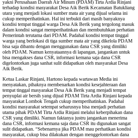
yakni Perusahaan Daerah Air Minum (PDAM) Tirta Ardia Rinjani
terhadap kondisi masyarakat Desa Aik Berik Kecamatan Batukliang
utara yang menjadi lokasi sumber mata air yang dijual selama ini
cukup memperihatinkan. Hal ini terbukti dari masih banyaknya
kondisi tempat tinggal warga Desa Aik Berik yang tergolong masuk
dalam kondisi sangat memperihatinkan dan membutuhkan perhatian
Pemerintah terutama dari PDAM. Padahal kondisi tempat tinggal
warga yang berlokasi di tiga sumber mata air yang dikelola PDAM
bisa saja dibantu dengan menggunakan dana CSR yang dimiliki
oleh PDAM. Namun kenyataannya di lapangan, jangankan untuk
bisa mengakses dana CSR, informasi kemana saja dana CSR
digelontorkan juga sanhat sulit didapatkan oleh masyarakat Desa
Aik Berik.
Ketua Laskar Rinjani, Hartono kepada wartawan Media ini
menyatakan, pihaknya membenarkan kondisi kesejahteraan dan
tempat tinggal masyarakat Desa Aik Berik yang menjadi tempat
penyuplai air bersih yang dijual PDAM Tirta Ardia Rinjani kepada
masyarakat Lombok Tengah cukup memperihatinkan. Padahal
kondisi masyarakat setempat seharusnya bisa menjadi perhatian
utama pihak PDAM Tirta Ardia Rinjani melalui keberpihakan dana
CSR yang dimiliki. Namun faktanya justru jangankan menerima
dana CSR, informasi kemana saja dana CSR itu digunakan sangat
sulit didapatkan. “Sebenarnya jika PDAM mau perhatikan kondisi
masyarakat, cukup bisa dilakukan dengan menggelontorkan dana