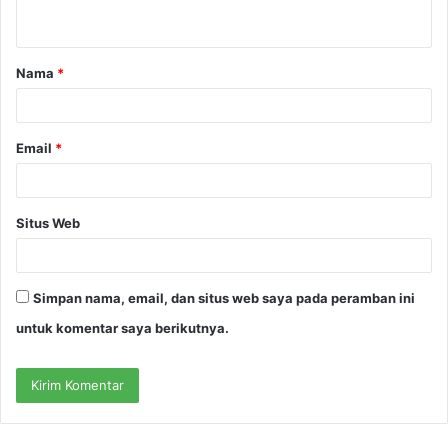
t
a
Nama
*
r
*
Email
*
Situs Web
Simpan nama, email, dan situs web saya pada peramban ini
untuk komentar saya berikutnya.