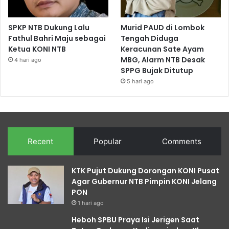
SPKP NTB Dukung Lalu
Murid PAUD di Lombok
Fathul Bahri Maju sebagai
Tengah Diduga
Ketua KONI NTB
Keracunan Sate Ayam
MBG, Alarm NTB Desak
4 hari ago
SPPG Bujak Ditutup
5 hari ago
Recent
Popular
Comments
KTK Pujut Dukung Dorongan KONI Pusat
Agar Gubernur NTB Pimpin KONI Jelang
PON
1 hari ago
Heboh SPBU Praya Isi Jerigen Saat