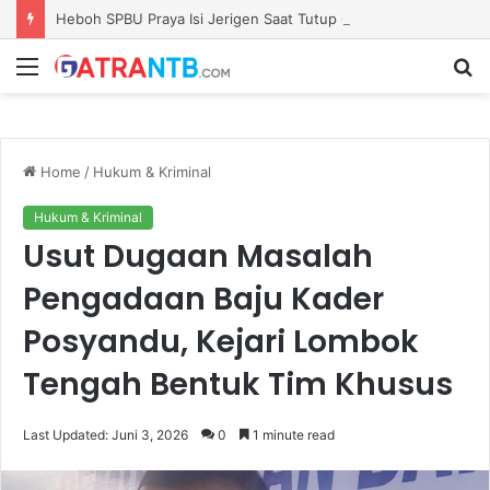
Heboh SPBU Praya Isi Jerigen Saat Tutup Gerbang, Kadisperindag: Khusus Pemilik Barcode Resmi
Menu
S
fo
Home
/
Hukum & Kriminal
Hukum & Kriminal
Usut Dugaan Masalah
Pengadaan Baju Kader
Posyandu, Kejari Lombok
Tengah Bentuk Tim Khusus
Last Updated: Juni 3, 2026
0
1 minute read