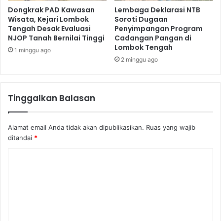
Dongkrak PAD Kawasan
Lembaga Deklarasi NTB
Wisata, Kejari Lombok
Soroti Dugaan
Tengah Desak Evaluasi
Penyimpangan Program
NJOP Tanah Bernilai Tinggi
Cadangan Pangan di
Lombok Tengah
1 minggu ago
2 minggu ago
Tinggalkan Balasan
Alamat email Anda tidak akan dipublikasikan.
Ruas yang wajib
ditandai
*
K
o
m
e
n