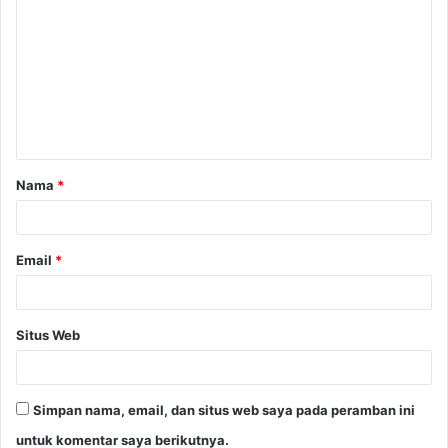
o
m
e
n
t
a
Nama
*
r
*
Email
*
Situs Web
Simpan nama, email, dan situs web saya pada peramban ini
untuk komentar saya berikutnya.