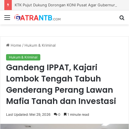
KTK Pujut Dukung Dorongan KONI Pusat Agar Gubernur NTB Pimpin KONI Jelang PON
Menu
S
fo
Home
/
Hukum & Kriminal
Hukum & Kriminal
Gandeng IPPAT, Kajari
Lombok Tengah Tabuh
Genderang Perang Lawan
Mafia Tanah dan Investasi
Last Updated: Mei 29, 2026
0
1 minute read