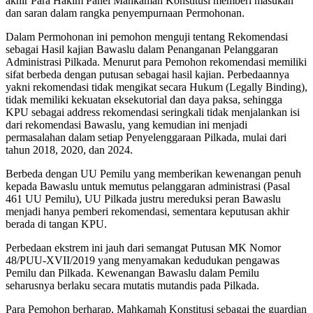
akhir Para Hakim Panel Mahkamah Konstitusi memberi masukan
dan saran dalam rangka penyempurnaan Permohonan.
Dalam Permohonan ini pemohon menguji tentang Rekomendasi
sebagai Hasil kajian Bawaslu dalam Penanganan Pelanggaran
Administrasi Pilkada. Menurut para Pemohon rekomendasi memiliki
sifat berbeda dengan putusan sebagai hasil kajian. Perbedaannya
yakni rekomendasi tidak mengikat secara Hukum (Legally Binding),
tidak memiliki kekuatan eksekutorial dan daya paksa, sehingga
KPU sebagai address rekomendasi seringkali tidak menjalankan isi
dari rekomendasi Bawaslu, yang kemudian ini menjadi
permasalahan dalam setiap Penyelenggaraan Pilkada, mulai dari
tahun 2018, 2020, dan 2024.
Berbeda dengan UU Pemilu yang memberikan kewenangan penuh
kepada Bawaslu untuk memutus pelanggaran administrasi (Pasal
461 UU Pemilu), UU Pilkada justru mereduksi peran Bawaslu
menjadi hanya pemberi rekomendasi, sementara keputusan akhir
berada di tangan KPU.
Perbedaan ekstrem ini jauh dari semangat Putusan MK Nomor
48/PUU-XVII/2019 yang menyamakan kedudukan pengawas
Pemilu dan Pilkada. Kewenangan Bawaslu dalam Pemilu
seharusnya berlaku secara mutatis mutandis pada Pilkada.
Para Pemohon berharap, Mahkamah Konstitusi sebagai the guardian