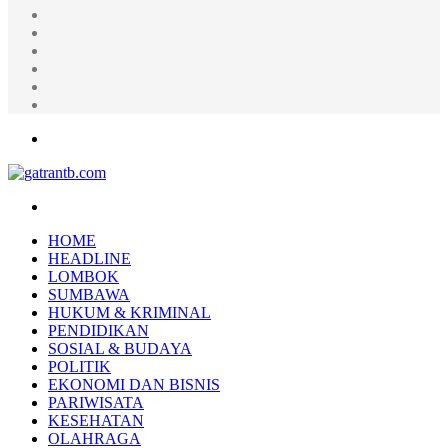
Random
Article
Log
In
Instagram
YouTube
Twitter
Facebook
Menu
Search
for
HOME
HEADLINE
LOMBOK
SUMBAWA
HUKUM & KRIMINAL
PENDIDIKAN
SOSIAL & BUDAYA
POLITIK
EKONOMI DAN BISNIS
PARIWISATA
KESEHATAN
OLAHRAGA