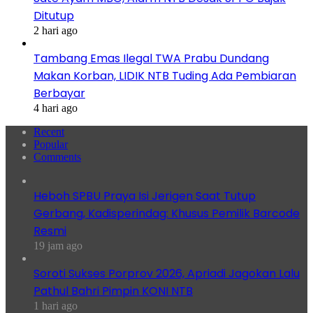
Ditutup
2 hari ago
Tambang Emas Ilegal TWA Prabu Dundang
Makan Korban, LIDIK NTB Tuding Ada Pembiaran
Berbayar
4 hari ago
Recent
Popular
Comments
Heboh SPBU Praya Isi Jerigen Saat Tutup
Gerbang, Kadisperindag: Khusus Pemilik Barcode
Resmi
19 jam ago
Soroti Sukses Porprov 2026, Apriadi Jagokan Lalu
Pathul Bahri Pimpin KONI NTB
1 hari ago