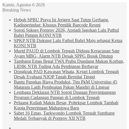
Kamis, Agustus 6 2026
Breaking News
Heboh SPBU Praya Isi Jerigen Saat Tutup Gerbang,
Kadisperindag: Khusus Pemilik Barcode Resmi
Soroti Sukses Porprov 2026, Apriadi Jagokan Lalu Pathul
Bahri Pimpin KONI NTB
SPKP NTB Dukung Lalu Fathul Bahri Maju sebagai Ketua
KONI NTB
Murid PAUD di Lombok Tengah Diduga Keracunan Sate
Ayam MBG, Alarm NTB Desak SPPG Bujak Ditutup
Tambang Emas Ilegal TWA Prabu Dundang Makan Korban,
LIDIK NTB Tuding Ada Pembiaran Berbayar
Dongkrak PAD Kawasan Wisata, Kejari Lombok Tengah
Desak Evaluasi NJOP Tanah Bernilai Tinggi
Bantu Pangkas Biaya Produksi, Tim PkM Universitas 45
Mataram Latih Pembuatan Pakan Mandiri di Lingsar
Lembaga Deklarasi NTB Soroti Dugaan Penyimpangan
Program Cadangan Pangan di Lombok Tengah
Peluang Kuliah Makin Besar, Poltekpar Lombok Tambah
Kuota Penerimaan Mahasiswa Baru
Sabet 16 Emas, Taekwondo Lombok Tengah Sumbang
Medali Terbanyak di Porprov XII NTB
Sidebar