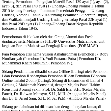
Tentang Permohonan Pengujian Materiil Pasal 139 ayat (1), ayat (2),
ayat (3), dan Pasal 140 ayat (1) Undang-Undang Nomor 1 Tahun
2015 tentang Penetapan Peraturan Pemerintah Pengganti Undang-
Undang Nomor 1 Tahun 2014 tentang Pemilihan Gubernur, Bupati,
dan Walikota menjadi Undang-Undang terhadap Pasal 22E ayat (1)
dan Pasal 28D ayat (1) Undang-Undang Dasar Negara Republik
Indonesia Tahun 1945.
Permohonan di lakukan oleh dua Orang Alumni dan Fresh
graduated serta Mahasiswa FHISIP Universitas Mataram dari unit
kegiatan Forum Mahasiswa Pengkaji Konstitusi (FORMASI)
Para Pemohon atas nama Yusron Ashalirrohman (Pemohon I), Roby
Nurdiansyah (Pemohon II), Yudi Pratama Putra ( Pemohon III),
Muhammad Khairi Muslimin ( Pemohon IV).
Sidang Pendahuluan dihadiri secara Offline (Luring) oleh Pemohon
I dan Pemohon II sedangkan Pemohon III dan Pemohon IV secara
Online melalui Zoom (During), Sidang di laksanakan di Lantai 4
Gedung 2 Mahkamah Konstitusi, dengan Majelis Panel Hakim
Konstitusi 3 orang yakni, Prof. Dr. Saldi Isra, S.H. (Ketua Majelis
Panel), Dr. Ridwan Mansyur, S.H., M.H. (Anggota Majelis Panel),
dan Dr. H. Arsul Sani, S.H., M.Si., Pr.M. (Anggota Majelis Panel)
Sidang pendahuluan ini dilaksanakan dengan berjalan lancar, di