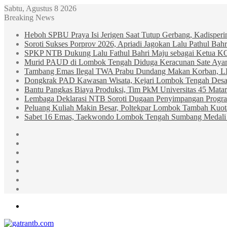
Sabtu, Agustus 8 2026
Breaking News
Heboh SPBU Praya Isi Jerigen Saat Tutup Gerbang, Kadisper
Soroti Sukses Porprov 2026, Apriadi Jagokan Lalu Pathul B
SPKP NTB Dukung Lalu Fathul Bahri Maju sebagai Ketua 
Murid PAUD di Lombok Tengah Diduga Keracunan Sate Ay
Tambang Emas Ilegal TWA Prabu Dundang Makan Korban, L
Dongkrak PAD Kawasan Wisata, Kejari Lombok Tengah Desak
Bantu Pangkas Biaya Produksi, Tim PkM Universitas 45 Matar
Lembaga Deklarasi NTB Soroti Dugaan Penyimpangan Progr
Peluang Kuliah Makin Besar, Poltekpar Lombok Tambah Kuo
Sabet 16 Emas, Taekwondo Lombok Tengah Sumbang Medali 
Sidebar
Random
Article
Log
In
Instagram
YouTube
Twitter
Facebook
Menu