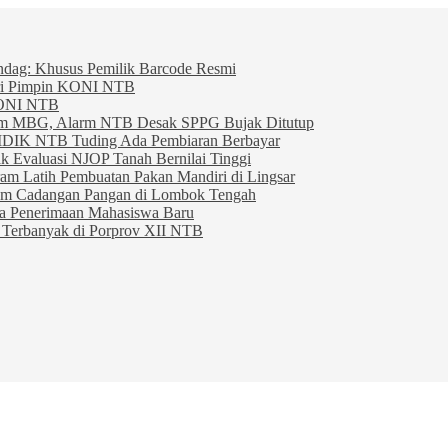
indag: Khusus Pemilik Barcode Resmi
ahri Pimpin KONI NTB
KONI NTB
am MBG, Alarm NTB Desak SPPG Bujak Ditutup
IDIK NTB Tuding Ada Pembiaran Berbayar
 Evaluasi NJOP Tanah Bernilai Tinggi
am Latih Pembuatan Pakan Mandiri di Lingsar
am Cadangan Pangan di Lombok Tengah
ta Penerimaan Mahasiswa Baru
Terbanyak di Porprov XII NTB