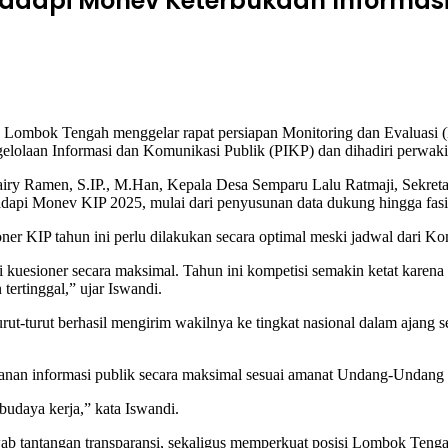
adapi Monev Keterbukaan Informasi
ombok Tengah menggelar rapat persiapan Monitoring dan Evaluasi (M
lolaan Informasi dan Komunikasi Publik (PIKP) dan dihadiri perwakila
ry Ramen, S.IP., M.Han, Kepala Desa Semparu Lalu Ratmaji, Sekretari
api Monev KIP 2025, mulai dari penyusunan data dukung hingga fasilit
 KIP tahun ini perlu dilakukan secara optimal meski jadwal dari Kom
esioner secara maksimal. Tahun ini kompetisi semakin ketat karena tid
ertinggal,” ujar Iswandi.
turut berhasil mengirim wakilnya ke tingkat nasional dalam ajang seru
ayanan informasi publik secara maksimal sesuai amanat Undang-Undang
budaya kerja,” kata Iswandi.
wab tantangan transparansi, sekaligus memperkuat posisi Lombok Teng