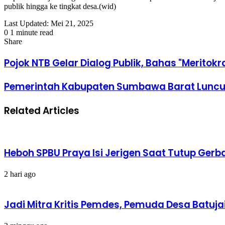
publik hingga ke tingkat desa.(wid)
Last Updated: Mei 21, 2025
0
1 minute read
Facebook
Twitter
LinkedIn
Tumblr
Pinterest
Reddit
VKontakte
Odnoklassniki
Pocket
Share
Facebook
Twitter
LinkedIn
Tumblr
Pinterest
Reddit
VKontakte
Odnoklassniki
Pocket
Share
Print
via
Pojok NTB Gelar Dialog Publik, Bahas "Meritokra
Email
Pemerintah Kabupaten Sumbawa Barat Luncur
Related Articles
Heboh SPBU Praya Isi Jerigen Saat Tutup Gerb
2 hari ago
Jadi Mitra Kritis Pemdes, Pemuda Desa Batuja