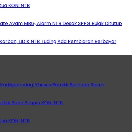
etua KONI NTB
ate Ayam MBG, Alarm NTB Desak SPPG Bujak Ditutup
orban, LIDIK NTB Tuding Ada Pembiaran Berbayar
 Kadisperindag: Khusus Pemilik Barcode Resmi
athul Bahri Pimpin KONI NTB
etua KONI NTB