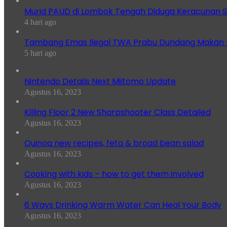
Murid PAUD di Lombok Tengah Diduga Keracunan S
4 hari ago
Tambang Emas Ilegal TWA Prabu Dundang Makan K
5 hari ago
Nintendo Details Next Miitomo Update
Agustus 16, 2023
Killing Floor 2 New Sharpshooter Class Detailed
Agustus 16, 2023
Quinoa new recipes, feta & broad bean salad
Agustus 16, 2023
Cooking with kids – how to get them involved
Agustus 16, 2023
6 Ways Drinking Warm Water Can Heal Your Body
Agustus 16, 2023