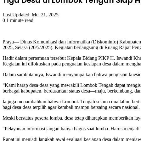
Tiga Desa di Lombok Tengah Siap H
Last Updated: Mei 21, 2025
0
1 minute read
Facebook
Twitter
LinkedIn
Tumblr
Pinterest
Reddit
VKontakte
Odnoklassniki
Pocket
Praya— Dinas Komunikasi dan Informatika (Diskominfo) Kabupaten L
2025, Selasa (20/5/2025). Kegiatan berlangsung di Ruang Rapat Penge
Hadir dalam pertemuan tersebut Kepala Bidang PIKP H. Iswandi Khai
Kegiatan ini difokuskan pada penguatan kesiapan desa dalam menghad
Dalam sambutannya, Iswandi menyampaikan bahwa pengisian kuesioner
“Kami harap desa-desa yang mewakili Lombok Tengah dapat mengisi ku
berbagai kabupaten, berdasarkan status desa—maju, berkembang, dan t
Ia juga menambahkan bahwa Lombok Tengah selama dua tahun berturut-
bagi desa-desa terpilih agar kembali mampu bersaing secara nasional.
Meski berstatus peserta lomba, desa tetap diharapkan memberikan l
“Pelayanan informasi jangan hanya bagus saat lomba. Harus menjadi 
Rapat ini menjadi langkah awal evaluasi kesiapan desa dalam menja