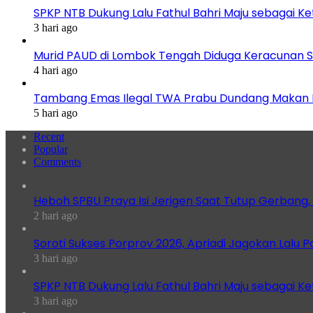
SPKP NTB Dukung Lalu Fathul Bahri Maju sebagai K
3 hari ago
Murid PAUD di Lombok Tengah Diduga Keracunan S
4 hari ago
Tambang Emas Ilegal TWA Prabu Dundang Makan K
5 hari ago
Recent
Popular
Comments
Heboh SPBU Praya Isi Jerigen Saat Tutup Gerbang,
2 hari ago
Soroti Sukses Porprov 2026, Apriadi Jagokan Lalu P
3 hari ago
SPKP NTB Dukung Lalu Fathul Bahri Maju sebagai K
3 hari ago