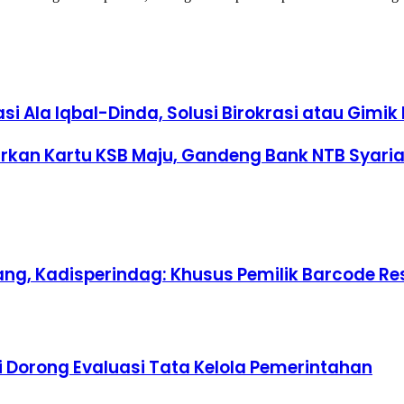
si Ala Iqbal-Dinda, Solusi Birokrasi atau Gimik P
kan Kartu KSB Maju, Gandeng Bank NTB Syari
ang, Kadisperindag: Khusus Pemilik Barcode R
i Dorong Evaluasi Tata Kelola Pemerintahan