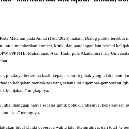
 Mataram pada Jumat (16/5/2025) malam. Dialog publik tersebut meng
kan untuk memberikan koreksi, kritik, dan pandangan lain perihal kebij
PW PPP NTB, Muhammad Akri. Hadir pula Akademisi Fisip Universitas 4
abat.
, pihaknya berterima kasih kepada seluruh pihak yang telah mendukung
erhadap kebijakan meritokrasi yang selama ini digembar-gemborkan Iqb
ntuk kebijakan,” ungkapnya.
 Iqbal dianggap hanya sebatas gimik politik. Imbasnya, kepercayaan p
keputusan,” terangnya.
dilakukan Iqbal-Dinda beberapa waktu lalu. Menurutnya, dari total 72 