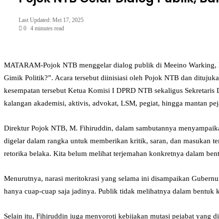
Last Updated: Mei 17, 2025
0
4 minutes read
Facebook
Twitter
LinkedIn
Tumblr
Pinterest
Reddit
VKontakte
Odnoklassniki
Pocket
MATARAM-Pojok NTB menggelar dialog publik di Meeino Warking, Kota
Gimik Politik?”. Acara tersebut diinisiasi oleh Pojok NTB dan dituju
kesempatan tersebut Ketua Komisi I DPRD NTB sekaligus Sekretaris D
kalangan akademisi, aktivis, advokat, LSM, pegiat, hingga mantan pej
Direktur Pojok NTB, M. Fihiruddin, dalam sambutannya menyampaikan
digelar dalam rangka untuk memberikan kritik, saran, dan masukan t
retorika belaka. Kita belum melihat terjemahan konkretnya dalam be
Menurutnya, narasi meritokrasi yang selama ini disampaikan Gubernur
hanya cuap-cuap saja jadinya. Publik tidak melihatnya dalam bentuk 
Selain itu, Fihiruddin juga menyoroti kebijakan mutasi pejabat yang 