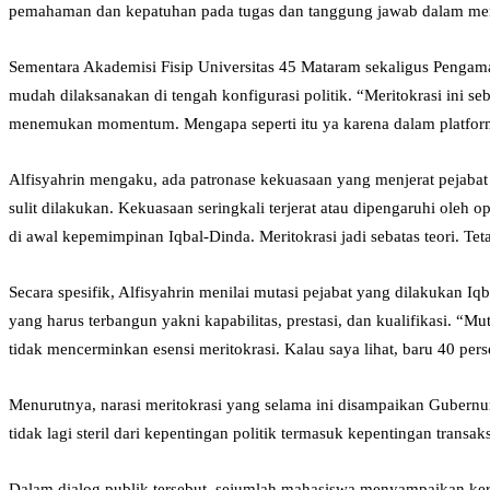
pemahaman dan kepatuhan pada tugas dan tanggung jawab dalam memas
Sementara Akademisi Fisip Universitas 45 Mataram sekaligus Pengamat 
mudah dilaksanakan di tengah konfigurasi politik. “Meritokrasi ini s
menemukan momentum. Mengapa seperti itu ya karena dalam platform ke
Alfisyahrin mengaku, ada patronase kekuasaan yang menjerat pejabat p
sulit dilakukan. Kekuasaan seringkali terjerat atau dipengaruhi oleh
di awal kepemimpinan Iqbal-Dinda. Meritokrasi jadi sebatas teori. T
Secara spesifik, Alfisyahrin menilai mutasi pejabat yang dilakukan I
yang harus terbangun yakni kapabilitas, prestasi, dan kualifikasi. “M
tidak mencerminkan esensi meritokrasi. Kalau saya lihat, baru 40 pers
Menurutnya, narasi meritokrasi yang selama ini disampaikan Gubernur
tidak lagi steril dari kepentingan politik termasuk kepentingan transak
Dalam dialog publik tersebut, sejumlah mahasiswa menyampaikan ke