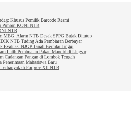
indag: Khusus Pemilik Barcode Resmi
ahri Pimpin KONI NTB
KONI NTB
am MBG, Alarm NTB Desak SPPG Bujak Ditutup
IDIK NTB Tuding Ada Pembiaran Berbayar
 Evaluasi NJOP Tanah Bernilai Tinggi
am Latih Pembuatan Pakan Mandiri di Lingsar
am Cadangan Pangan di Lombok Tengah
ta Penerimaan Mahasiswa Baru
Terbanyak di Porprov XII NTB