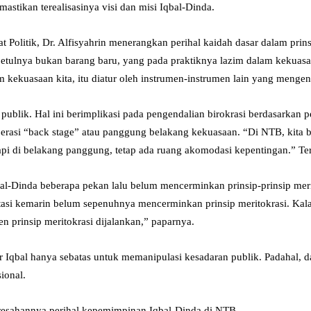
tikan terealisasinya visi dan misi Iqbal-Dinda.
Politik, Dr. Alfisyahrin menerangkan perihal kaidah dasar dalam prinsi
ebetulnya bukan barang baru, yang pada praktiknya lazim dalam kekuasaa
kuasaan kita, itu diatur oleh instrumen-instrumen lain yang mengenda
ublik. Hal ini berimplikasi pada pengendalian birokrasi berdasarkan p
 operasi “back stage” atau panggung belakang kekuasaan. “Di NTB, kita
etapi di belakang panggung, tetap ada ruang akomodasi kepentingan.” T
qbal-Dinda beberapa pekan lalu belum mencerminkan prinsip-prinsip meri
utasi kemarin belum sepenuhnya mencerminkan prinsip meritokrasi. Kalau
en prinsip meritokrasi dijalankan,” paparnya.
 Iqbal hanya sebatas untuk memanipulasi kesadaran publik. Padahal, da
sional.
resahannya perihal kepemimpinan Iqbal-Dinda di NTB.