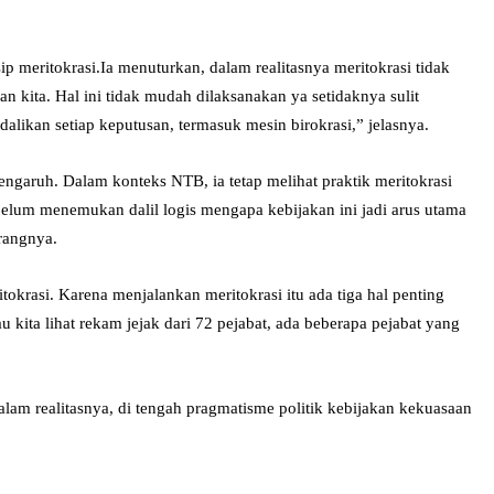
p meritokrasi.Ia menuturkan, dalam realitasnya meritokrasi tidak
n kita. Hal ini tidak mudah dilaksanakan ya setidaknya sulit
likan setiap keputusan, termasuk mesin birokrasi,” jelasnya.
engaruh. Dalam konteks NTB, ia tetap melihat praktik meritokrasi
 belum menemukan dalil logis mengapa kebijakan ini jadi arus utama
erangnya.
tokrasi. Karena menjalankan meritokrasi itu ada tiga hal penting
 kita lihat rekam jejak dari 72 pejabat, ada beberapa pejabat yang
lam realitasnya, di tengah pragmatisme politik kebijakan kekuasaan