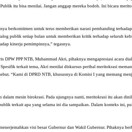
Publik itu bisa menilai. Jangan anggap mereka bodoh. Ini bicara merito
ya berkomitmen untuk terus memberikan narasi pembanding terhadap s
g publik setiap bulan untuk memberikan kritik terhadap seluruh kebija
rhadap kinerja pemimpinnya,” tegasnya.
is DPW PPP NTB, Muhammad Akri, pihaknya mengapresiasi acara dialog
. Spesifik terkait tema, Akri menilai diskursus perihal meritokrasi mem
ut. “Kami di DPRD NTB, khususnya di Komisi I yang memang menjadi 
 dalam mesin birokrasi. Pada ujungnya nanti, meritokrasi itu akan di
lik terkait apa yang selama ini dia sampaikan. Dalam konteks ini, p
erjemahkan visi besar Gubernur dan Wakil Gubernur. Pihaknya berhar