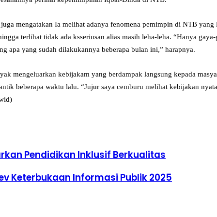
tu juga mengatakan Ia melihat adanya fenomena pemimpin di NTB yang
ingga terlihat tidak ada ksseriusan alias masih leha-leha. “Hanya gaya
ung apa yang sudah dilakukannya beberapa bulan ini,” harapnya.
h banyak mengeluarkan kebijakam yang berdampak langsung kepada masy
lantik beberapa waktu lalu. “Jujur saya cemburu melihat kebijakan nya
wid)
kan Pendidikan Inklusif Berkualitas
v Keterbukaan Informasi Publik 2025