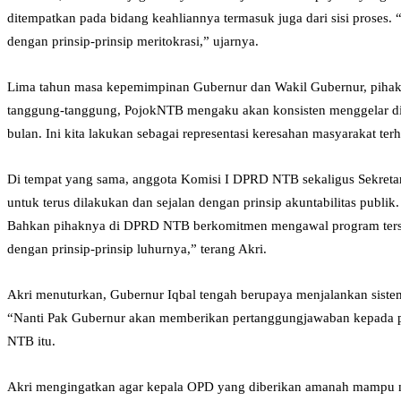
ditempatkan pada bidang keahliannya termasuk juga dari sisi proses. “
dengan prinsip-prinsip meritokrasi,” ujarnya.
Lima tahun masa kepemimpinan Gubernur dan Wakil Gubernur, pihakn
tanggung-tanggung, PojokNTB mengaku akan konsisten menggelar dialo
bulan. Ini kita lakukan sebagai representasi keresahan masyarakat te
Di tempat yang sama, anggota Komisi I DPRD NTB sekaligus Sekretar
untuk terus dilakukan dan sejalan dengan prinsip akuntabilitas publik
Bahkan pihaknya di DPRD NTB berkomitmen mengawal program terseb
dengan prinsip-prinsip luhurnya,” terang Akri.
Akri menuturkan, Gubernur Iqbal tengah berupaya menjalankan sistem
“Nanti Pak Gubernur akan memberikan pertanggungjawaban kepada pub
NTB itu.
Akri mengingatkan agar kepala OPD yang diberikan amanah mampu men