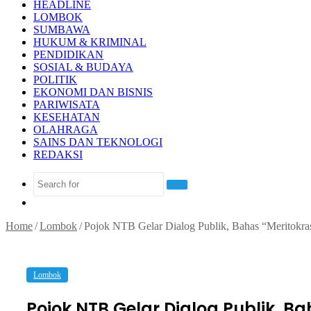
HEADLINE
LOMBOK
SUMBAWA
HUKUM & KRIMINAL
PENDIDIKAN
SOSIAL & BUDAYA
POLITIK
EKONOMI DAN BISNIS
PARIWISATA
KESEHATAN
OLAHRAGA
SAINS DAN TEKNOLOGI
REDAKSI
Search
Random
for
Article
Home
/
Lombok
/
Pojok NTB Gelar Dialog Publik, Bahas “Meritokrasi
Lombok
Pojok NTB Gelar Dialog Publik, Bah