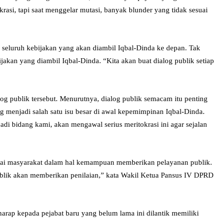
krasi, tapi saat menggelar mutasi, banyak blunder yang tidak sesuai
eluruh kebijakan yang akan diambil Iqbal-Dinda ke depan. Tak
kan yang diambil Iqbal-Dinda. “Kita akan buat dialog publik setiap
 publik tersebut. Menurutnya, dialog publik semacam itu penting
ang menjadi salah satu isu besar di awal kepemimpinan Iqbal-Dinda.
bidang kami, akan mengawal serius meritokrasi ini agar sejalan
nilai masyarakat dalam hal kemampuan memberikan pelayanan publik.
ublik akan memberikan penilaian,” kata Wakil Ketua Pansus IV DPRD
ap kepada pejabat baru yang belum lama ini dilantik memiliki