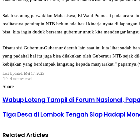
Salah seorang perwakilan Mahasiswa, El Wani Pramesti pada acara i
realitasnya pemimpin NTB belum ada hasil kinerja nyata di lapangan h
bisa, kita ingin duduk bersama gubernur untuk kita mendengar langs
Disatu sisi Gubernur-Gubernur daerah lain saat ini kita lihat suda
yang padahal hal itu juga bisa dilakukan oleh Gubernur NTB sejak di
kebijakan yang berdampak langsung kepada masyarakat,” paparnya.(
Last Updated: Mei 17, 2025
0
4 minutes read
Facebook
Twitter
LinkedIn
Tumblr
Pinterest
Reddit
VKontakte
Odnoklassniki
Pocket
Share
Facebook
Twitter
LinkedIn
Tumblr
Pinterest
Reddit
VKontakte
Odnoklassniki
Pocket
Share
Print
via
Wabup Loteng Tampil di Forum Nasional, Papar
Email
Tiga Desa di Lombok Tengah Siap Hadapi Mone
Related Articles