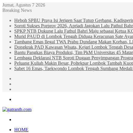
Jumat, Agustus 7 2026
Breaking News
Heboh SPBU Praya Isi Jerigen Saat Tutup Gerbang, Kadisper
Soroti Sukses Porprov 2026, Apriadi Jagokan Lalu Pathul B
SPKP NTB Dukung Lalu Fathul Bahri Maju sebagai Ketua 
Murid PAUD di Lombok Tengah Diduga Keracunan Sate Ay
Tambang Emas Ilegal TWA Prabu Dundang Makan Korban, L
Dongkrak PAD Kawasan Wisata, Kejari Lombok Tengah Desak
Bantu Pangkas Biaya Produksi, Tim PkM Universitas 45 Matar
Lembaga Deklarasi NTB Soroti Dugaan Penyimpangan Progr
Peluang Kuliah Makin Besar, Poltekpar Lombok Tambah Kuo
Sabet 16 Emas, Taekwondo Lombok Tengah Sumbang Medali 
Sidebar
Random
Article
Log
In
Menu
Search
for
HOME