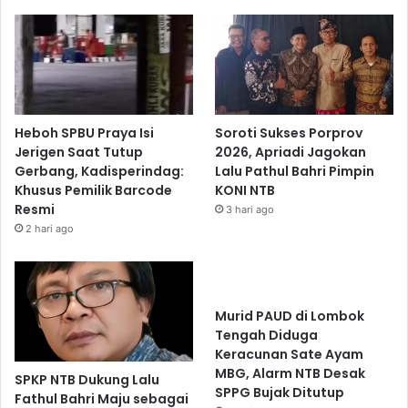
Heboh SPBU Praya Isi
Soroti Sukses Porprov
Jerigen Saat Tutup
2026, Apriadi Jagokan
Gerbang, Kadisperindag:
Lalu Pathul Bahri Pimpin
Khusus Pemilik Barcode
KONI NTB
Resmi
3 hari ago
2 hari ago
Murid PAUD di Lombok
Tengah Diduga
Keracunan Sate Ayam
MBG, Alarm NTB Desak
SPKP NTB Dukung Lalu
SPPG Bujak Ditutup
Fathul Bahri Maju sebagai