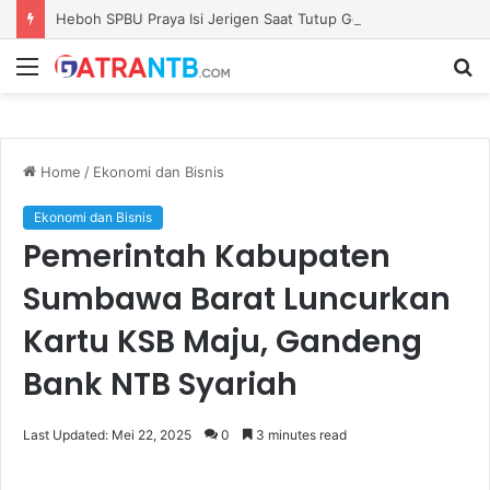
Heboh SPBU Praya Isi Jerigen Saat Tutup Gerbang, Kadisperindag: Khusus Pemilik Barcode Resmi
Menu
S
fo
Home
/
Ekonomi dan Bisnis
Ekonomi dan Bisnis
Pemerintah Kabupaten
Sumbawa Barat Luncurkan
Kartu KSB Maju, Gandeng
Bank NTB Syariah
Last Updated: Mei 22, 2025
0
3 minutes read