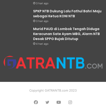
3 hari ago
SPKP NTB Dukung Lalu Fathul Bahri Maju
sebagai Ketua KONI NTB
3 hari ago
Murid PAUD di Lombok Tengah Diduga
Keracunan Sate Ayam MBG, Alarm NTB
Desak SPPG Bujak Ditutup
4 hari ago
Copyright GATRANTB.com 2023
Facebook
Twitter
YouTube
Instagram