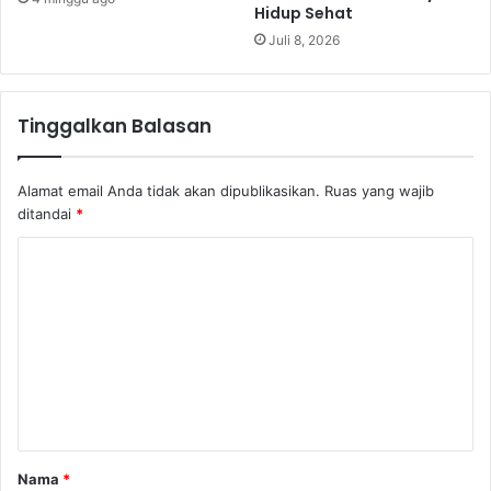
Hidup Sehat
Juli 8, 2026
Tinggalkan Balasan
Alamat email Anda tidak akan dipublikasikan.
Ruas yang wajib
ditandai
*
K
o
m
e
n
t
a
Nama
*
r