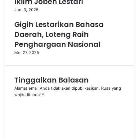
Iklim Joben Lestari
Juni 3, 2025
Gigih Lestarikan Bahasa
Daerah, Loteng Raih
Penghargaan Nasional
Mei 27, 2025
Tinggalkan Balasan
Alamat email Anda tidak akan dipublikasikan.
Ruas yang
wajib ditandai
*
K
o
m
e
n
t