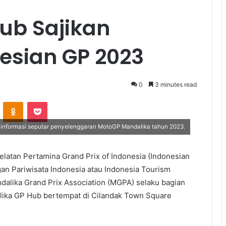
ub Sajikan
esian GP 2023
0
3 minutes read
VKontakte
Odnoklassniki
Pocket
informasi seputar penyelenggaran MotoGP Mandalika tahun 2023.
tan Pertamina Grand Prix of Indonesia (Indonesian
n Pariwisata Indonesia atau Indonesia Tourism
alika Grand Prix Association (MGPA) selaku bagian
lika GP Hub bertempat di Cilandak Town Square