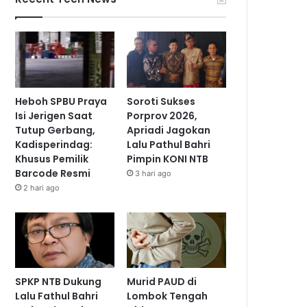
Heboh SPBU Praya
Soroti Sukses
Isi Jerigen Saat
Porprov 2026,
Tutup Gerbang,
Apriadi Jagokan
Kadisperindag:
Lalu Pathul Bahri
Khusus Pemilik
Pimpin KONI NTB
Barcode Resmi
3 hari ago
2 hari ago
SPKP NTB Dukung
Murid PAUD di
Lalu Fathul Bahri
Lombok Tengah