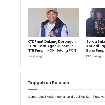
KTK Pujut Dukung Dorongan
Soroti Suk
KONI Pusat Agar Gubernur
Apriadi Ja
NTB Pimpin KONI Jelang PON
Bahri Pimp
7 jam ago
3 hari ago
Tinggalkan Balasan
Alamat email Anda tidak akan dipublikasikan.
Ruas ya
K