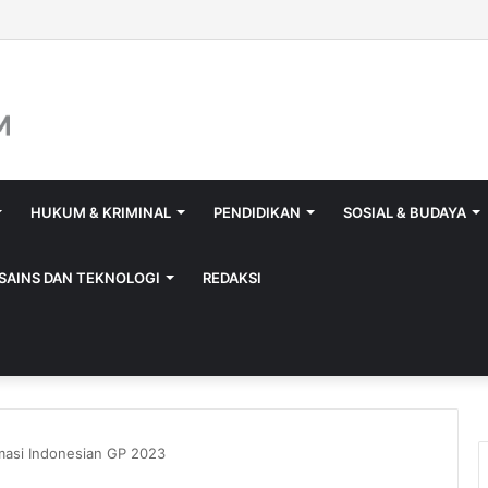
aya Isi Jerigen Saat Tutup Gerbang, Kadisperindag: Khusus Pemilik Ba
HUKUM & KRIMINAL
PENDIDIKAN
SOSIAL & BUDAYA
SAINS DAN TEKNOLOGI
REDAKSI
masi Indonesian GP 2023