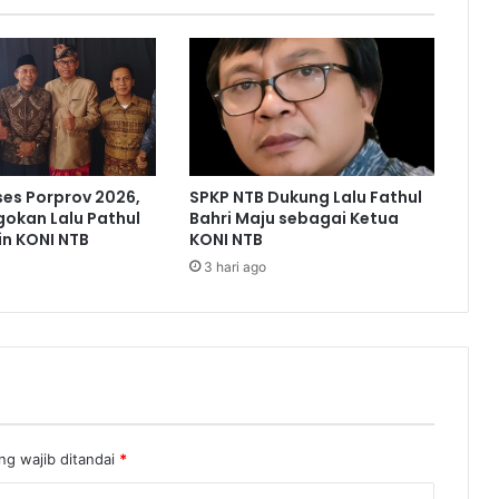
ses Porprov 2026,
SPKP NTB Dukung Lalu Fathul
gokan Lalu Pathul
Bahri Maju sebagai Ketua
in KONI NTB
KONI NTB
3 hari ago
ng wajib ditandai
*