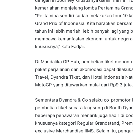
dengan In Journey khususnya dalam hal ini I
kemeriahan menjelang lomba Pertamina Grand 
“Pertamina sendiri sudah melakukan tour 10 
Grand Prix of Indonesia. Kita harapkan bersa
tahun ini lebih meriah, lebih banyak lagi yang
membawa kemanfaatan ekonomi untuk negara
khususnya,” kata Fadjar.
Di Mandalika GP Hub, pembelian tiket menonto
paket perjalanan dan akomodasi dapat dilakuk
Travel, Dyandra Tiket, dan Hotel Indonesia Na
MotoGP yang ditawarkan mulai dari Rp9,3 juta
Sementara Dyandra & Co selaku co-promotor
pembelian tiket secara langsung di Booth Dya
beberapa penawaran menarik juga hadir di boo
khususnya kategori Regular Grandstand, Pre
exclusive Merchandise IIMS. Selain itu, pen