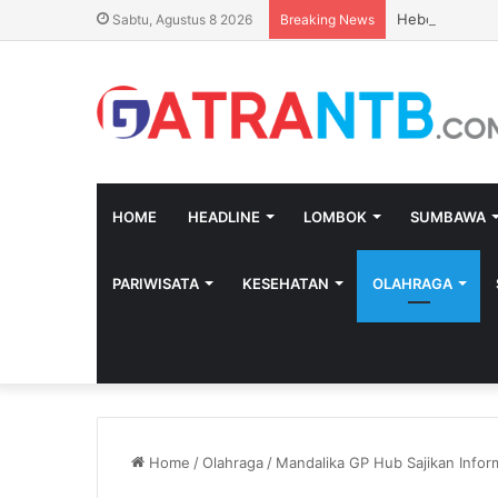
Heboh SPBU Pr
Sabtu, Agustus 8 2026
Breaking News
HOME
HEADLINE
LOMBOK
SUMBAWA
PARIWISATA
KESEHATAN
OLAHRAGA
Home
/
Olahraga
/
Mandalika GP Hub Sajikan Infor