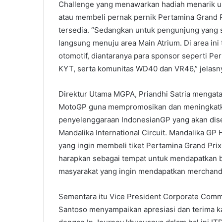
Challenge yang menawarkan hadiah menarik u
atau membeli pernak pernik Pertamina Grand P
tersedia. “Sedangkan untuk pengunjung yang se
langsung menuju area Main Atrium. Di area ini
otomotif, diantaranya para sponsor seperti Per
KYT, serta komunitas WD40 dan VR46,” jelasn
Direktur Utama MGPA, Priandhi Satria mengat
MotoGP guna mempromosikan dan meningkatk
penyelenggaraan IndonesianGP yang akan dis
Mandalika International Circuit. Mandalika G
yang ingin membeli tiket Pertamina Grand Prix o
harapkan sebagai tempat untuk mendapatkan b
masyarakat yang ingin mendapatkan merchandis
Sementara itu Vice President Corporate Commu
Santoso menyampaikan apresiasi dan terima ka