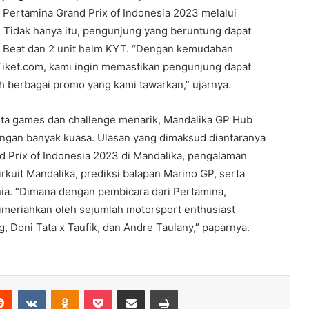
t Pertamina Grand Prix of Indonesia 2023 melalui
. Tidak hanya itu, pengunjung yang beruntung dapat
 Beat dan 2 unit helm KYT. “Dengan kemudahan
Tiket.com, kami ingin memastikan pengunjung dapat
berbagai promo yang kami tawarkan,” ujarnya.
erta games dan challenge menarik, Mandalika GP Hub
ngan banyak kuasa. Ulasan yang dimaksud diantaranya
Prix of Indonesia 2023 di Mandalika, pengalaman
 Sirkuit Mandalika, prediksi balapan Marino GP, serta
ia. “Dimana dengan pembicara dari Pertamina,
dimeriahkan oleh sejumlah motorsport enthusiast
, Doni Tata x Taufik, dan Andre Taulany,” paparnya.
erest
Reddit
VKontakte
Odnoklassniki
Pocket
Share via Email
Print