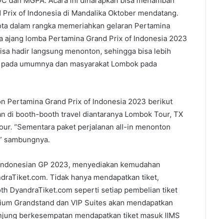
TDC dan MGPA. Acara ini diharapkan bisa menambah
Prix of Indonesia di Mandalika Oktober mendatang.
kota dalam rangka memeriahkan gelaran Pertamina
ma ajang lomba Pertamina Grand Prix of Indonesia 2023
 bisa hadir langsung menonton, sehingga bisa lebih
 pada umumnya dan masyarakat Lombok pada
n Pertamina Grand Prix of Indonesia 2023 berikut
an di booth-booth travel diantaranya Lombok Tour, TX
tour. “Sementara paket perjalanan all-in menonton
,” sambungnya.
 Indonesian GP 2023, menyediakan kemudahan
ndraTiket.com. Tidak hanya mendapatkan tiket,
th DyandraTiket.com seperti setiap pembelian tiket
mium Grandstand dan VIP Suites akan mendapatkan
gunjung berkesempatan mendapatkan tiket masuk IIMS