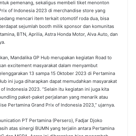
ntuk pemenang, sekaligus membeli tiket menonton
rix of Indonesia 2023 di merchandise store yang
dang mencari item terkait otomotif roda dua, bisa
 terdapat sejumlah booth milik sponsor dan komunitas
tamina, BTN, Aprilia, Astra Honda Motor, Alva Auto, dan
ya.
akan, Mandalika GP Hub merupakan kegiatan Road to
an excitement masyarakat dalam menyambut
elenggarakan 13 sampa 15 Oktober 2023 di Pertamina
P Hub ini juga diharapkan dapat memudahkan masyarakat
f Indonesia 2023. “Selain itu kegiatan ini juga kita
undling paket-paket perjalanan yang menarik atau
e Pertamina Grand Prix of Indonesia 2023,” ujarnya.
nication PT Pertamina (Persero), Fadjar Djoko
sih atas sinergi BUMN yang terjalin antara Pertamina