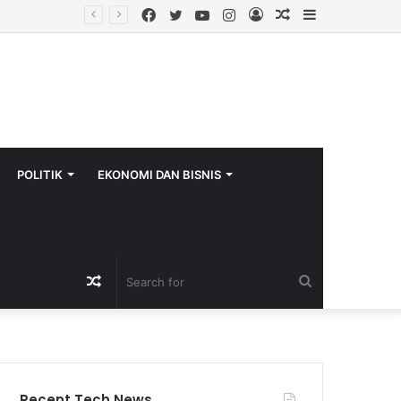
Facebook
Twitter
YouTube
Instagram
Log
Random
Sidebar
rcode Resmi
In
Article
POLITIK
EKONOMI DAN BISNIS
Random
Search
Article
for
Recent Tech News