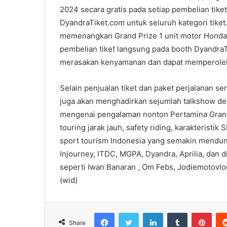
2024 secara gratis pada setiap pembelian tike
DyandraTiket.com untuk seluruh kategori tiket
memenangkan Grand Prize 1 unit motor Honda
pembelian tiket langsung pada booth Dyandra
merasakan kenyamanan dan dapat memperoleh 
Selain penjualan tiket dan paket perjalanan s
juga akan menghadirkan sejumlah talkshow de
mengenai pengalaman nonton Pertamina Grand 
touring jarak jauh, safety riding, karakteristik
sport tourism Indonesia yang semakin mendun
Injourney, ITDC, MGPA, Dyandra, Aprilia, dan 
seperti Iwan Banaran , Om Febs, Jodiemotovlog
(wid)
Facebook
Twitter
LinkedIn
Tumblr
Pint
Share