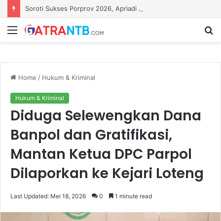
Soroti Sukses Porprov 2026, Apriadi Jagokan Lalu Pathul Bahri Pimpin KONI NTB
Menu
S
fo
Home
/
Hukum & Kriminal
Hukum & Kriminal
Diduga Selewengkan Dana
Banpol dan Gratifikasi,
Mantan Ketua DPC Parpol
Dilaporkan ke Kejari Loteng
Last Updated: Mei 18, 2026
0
1 minute read