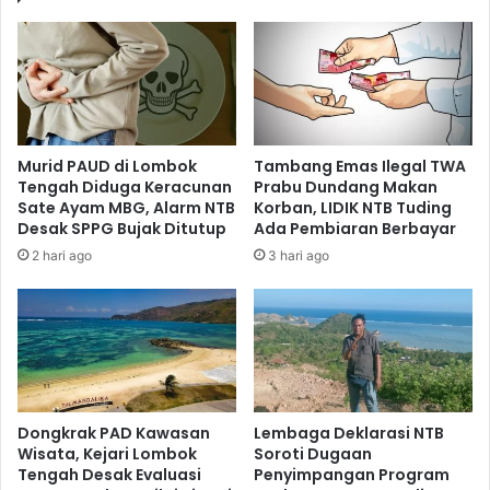
Murid PAUD di Lombok
Tambang Emas Ilegal TWA
Tengah Diduga Keracunan
Prabu Dundang Makan
Sate Ayam MBG, Alarm NTB
Korban, LIDIK NTB Tuding
Desak SPPG Bujak Ditutup
Ada Pembiaran Berbayar
2 hari ago
3 hari ago
Dongkrak PAD Kawasan
Lembaga Deklarasi NTB
Wisata, Kejari Lombok
Soroti Dugaan
Tengah Desak Evaluasi
Penyimpangan Program