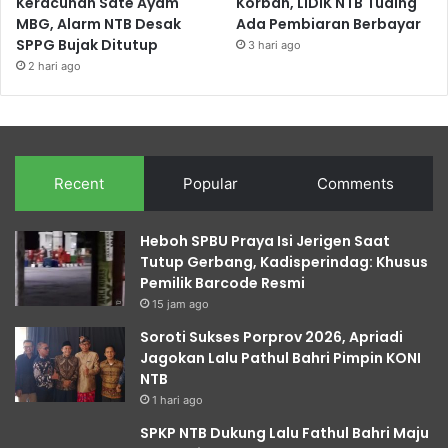
Keracunan Sate Ayam
Korban, LIDIK NTB Tuding
MBG, Alarm NTB Desak
Ada Pembiaran Berbayar
SPPG Bujak Ditutup
3 hari ago
2 hari ago
Recent
Popular
Comments
Heboh SPBU Praya Isi Jerigen Saat
Tutup Gerbang, Kadisperindag: Khusus
Pemilik Barcode Resmi
15 jam ago
Soroti Sukses Porprov 2026, Apriadi
Jagokan Lalu Pathul Bahri Pimpin KONI
NTB
1 hari ago
SPKP NTB Dukung Lalu Fathul Bahri Maju