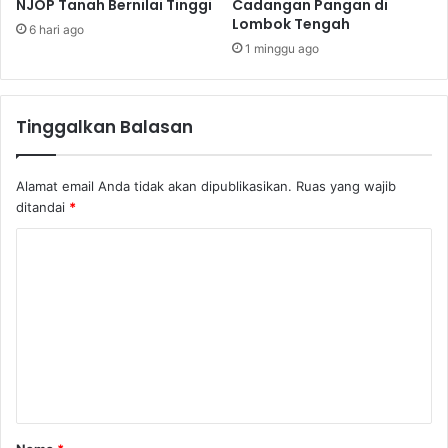
NJOP Tanah Bernilai Tinggi
Cadangan Pangan di
Lombok Tengah
6 hari ago
1 minggu ago
Tinggalkan Balasan
Alamat email Anda tidak akan dipublikasikan.
Ruas yang wajib
ditandai
*
K
o
m
e
n
t
a