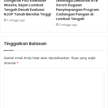
Dongkrak PAD Kawasan
Lembaga Deklarasi NTB
Wisata, Kejari Lombok
Soroti Dugaan
Tengah Desak Evaluasi
Penyimpangan Program
NJOP Tanah Bernilai Tinggi
Cadangan Pangan di
Lombok Tengah
1 minggu ago
2 minggu ago
Tinggalkan Balasan
Alamat email Anda tidak akan dipublikasikan.
Ruas yang wajib
ditandai
*
K
o
m
e
n
t