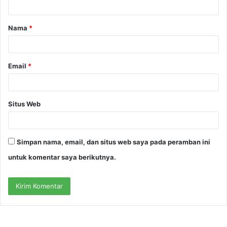
a
Nama
*
r
*
Email
*
Situs Web
Simpan nama, email, dan situs web saya pada peramban ini
untuk komentar saya berikutnya.