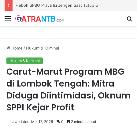
Heboh SPBU Praya Isi Jerigen Saat Tutup Gerbang, Kadisperindag: Khusus Pemilik Barcode Resmi
Menu
S
fo
Home
/
Hukum & Kriminal
Hukum & Kriminal
Carut-Marut Program MBG
di Lombok Tengah: Mitra
Diduga Diintimidasi, Oknum
SPPI Kejar Profit
Last Updated: Mei 17, 2026
0
2 minutes read