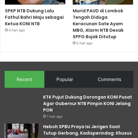
SPKP NTB Dukung Lalu
Murid PAUD di Lombok
Fathul Bahri Maju sebagai
Tengah Diduga
Ketua KONI NTB
Keracunan Sate Ayam
MBG, Alarm NTB Desak
4 hari ago
SPPG Bujak Ditutup
5 hari ago
Recent
Popular
Comments
KTK Pujut Dukung Dorongan KONI Pusat
Agar Gubernur NTB Pimpin KONI Jelang
PON
1 hari ago
Heboh SPBU Praya Isi Jerigen Saat
Tutup Gerbang, Kadisperindag: Khusus