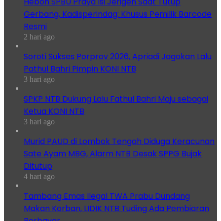
Heboh SPBU Praya Isi Jerigen Saat Tutup
Gerbang, Kadisperindag: Khusus Pemilik Barcode
Resmi
2 hari ago
Soroti Sukses Porprov 2026, Apriadi Jagokan Lalu
Pathul Bahri Pimpin KONI NTB
3 hari ago
SPKP NTB Dukung Lalu Fathul Bahri Maju sebagai
Ketua KONI NTB
3 hari ago
Murid PAUD di Lombok Tengah Diduga Keracunan
Sate Ayam MBG, Alarm NTB Desak SPPG Bujak
Ditutup
4 hari ago
Tambang Emas Ilegal TWA Prabu Dundang
Makan Korban, LIDIK NTB Tuding Ada Pembiaran
Berbayar