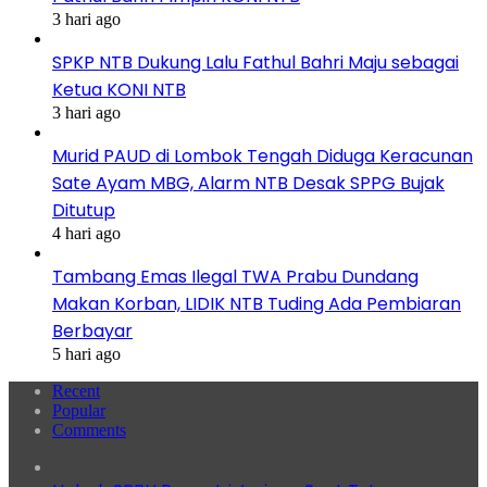
3 hari ago
SPKP NTB Dukung Lalu Fathul Bahri Maju sebagai
Ketua KONI NTB
3 hari ago
Murid PAUD di Lombok Tengah Diduga Keracunan
Sate Ayam MBG, Alarm NTB Desak SPPG Bujak
Ditutup
4 hari ago
Tambang Emas Ilegal TWA Prabu Dundang
Makan Korban, LIDIK NTB Tuding Ada Pembiaran
Berbayar
5 hari ago
Recent
Popular
Comments