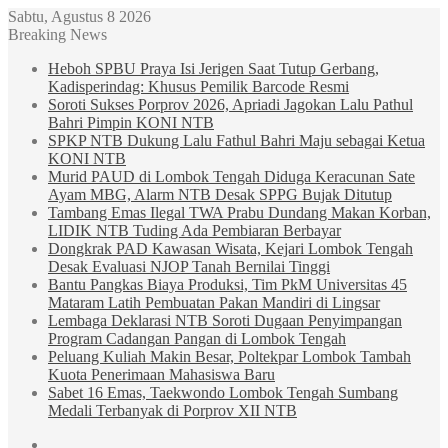
Sabtu, Agustus 8 2026
Breaking News
Heboh SPBU Praya Isi Jerigen Saat Tutup Gerbang,
Kadisperindag: Khusus Pemilik Barcode Resmi
Soroti Sukses Porprov 2026, Apriadi Jagokan Lalu Pathul
Bahri Pimpin KONI NTB
SPKP NTB Dukung Lalu Fathul Bahri Maju sebagai Ketua
KONI NTB
Murid PAUD di Lombok Tengah Diduga Keracunan Sate
Ayam MBG, Alarm NTB Desak SPPG Bujak Ditutup
Tambang Emas Ilegal TWA Prabu Dundang Makan Korban,
LIDIK NTB Tuding Ada Pembiaran Berbayar
Dongkrak PAD Kawasan Wisata, Kejari Lombok Tengah
Desak Evaluasi NJOP Tanah Bernilai Tinggi
Bantu Pangkas Biaya Produksi, Tim PkM Universitas 45
Mataram Latih Pembuatan Pakan Mandiri di Lingsar
Lembaga Deklarasi NTB Soroti Dugaan Penyimpangan
Program Cadangan Pangan di Lombok Tengah
Peluang Kuliah Makin Besar, Poltekpar Lombok Tambah
Kuota Penerimaan Mahasiswa Baru
Sabet 16 Emas, Taekwondo Lombok Tengah Sumbang
Medali Terbanyak di Porprov XII NTB
Sidebar