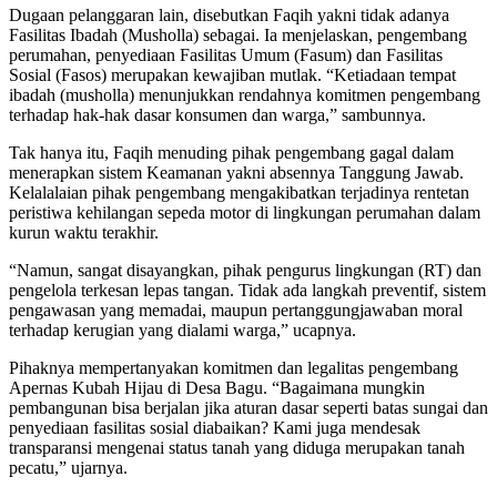
Dugaan pelanggaran lain, disebutkan Faqih yakni tidak adanya
Fasilitas Ibadah (Musholla) sebagai. Ia menjelaskan, pengembang
perumahan, penyediaan Fasilitas Umum (Fasum) dan Fasilitas
Sosial (Fasos) merupakan kewajiban mutlak. “Ketiadaan tempat
ibadah (musholla) menunjukkan rendahnya komitmen pengembang
terhadap hak-hak dasar konsumen dan warga,” sambunnya.
Tak hanya itu, Faqih menuding pihak pengembang gagal dalam
menerapkan sistem Keamanan yakni absennya Tanggung Jawab.
Kelalalaian pihak pengembang mengakibatkan terjadinya rentetan
peristiwa kehilangan sepeda motor di lingkungan perumahan dalam
kurun waktu terakhir.
“Namun, sangat disayangkan, pihak pengurus lingkungan (RT) dan
pengelola terkesan lepas tangan. Tidak ada langkah preventif, sistem
pengawasan yang memadai, maupun pertanggungjawaban moral
terhadap kerugian yang dialami warga,” ucapnya.
Pihaknya mempertanyakan komitmen dan legalitas pengembang
Apernas Kubah Hijau di Desa Bagu. “Bagaimana mungkin
pembangunan bisa berjalan jika aturan dasar seperti batas sungai dan
penyediaan fasilitas sosial diabaikan? Kami juga mendesak
transparansi mengenai status tanah yang diduga merupakan tanah
pecatu,” ujarnya.