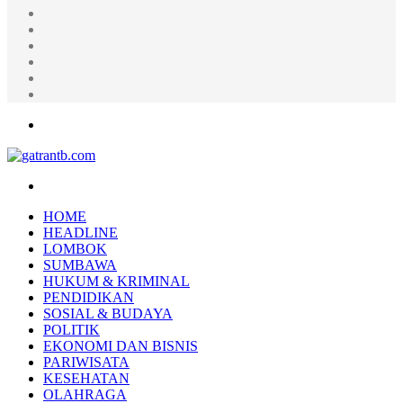
Random
Article
Log
In
Instagram
YouTube
Twitter
Facebook
Menu
Search
for
HOME
HEADLINE
LOMBOK
SUMBAWA
HUKUM & KRIMINAL
PENDIDIKAN
SOSIAL & BUDAYA
POLITIK
EKONOMI DAN BISNIS
PARIWISATA
KESEHATAN
OLAHRAGA