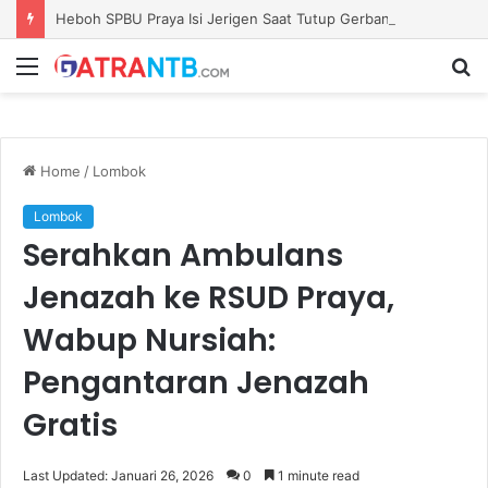
Heboh SPBU Praya Isi Jerigen Saat Tutup Gerbang, Kadisperindag: Khusus Pemilik Barcode Resmi
Menu
S
fo
Home
/
Lombok
Lombok
Serahkan Ambulans
Jenazah ke RSUD Praya,
Wabup Nursiah:
Pengantaran Jenazah
Gratis
Last Updated: Januari 26, 2026
0
1 minute read