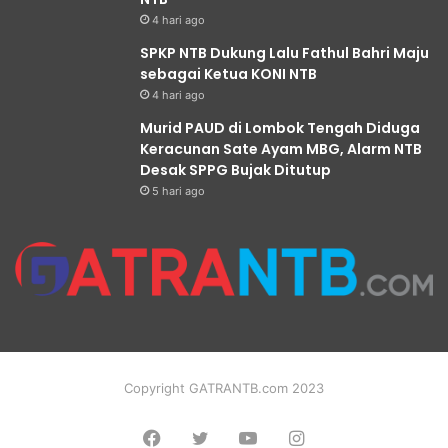
4 hari ago
SPKP NTB Dukung Lalu Fathul Bahri Maju
sebagai Ketua KONI NTB
4 hari ago
Murid PAUD di Lombok Tengah Diduga
Keracunan Sate Ayam MBG, Alarm NTB
Desak SPPG Bujak Ditutup
5 hari ago
Copyright GATRANTB.com 2023
Facebook
Twitter
YouTube
Instagram