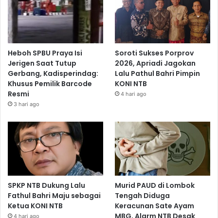
Heboh SPBU Praya Isi
Soroti Sukses Porprov
Jerigen Saat Tutup
2026, Apriadi Jagokan
Gerbang, Kadisperindag:
Lalu Pathul Bahri Pimpin
Khusus Pemilik Barcode
KONI NTB
Resmi
4 hari ago
3 hari ago
SPKP NTB Dukung Lalu
Murid PAUD di Lombok
Fathul Bahri Maju sebagai
Tengah Diduga
Ketua KONI NTB
Keracunan Sate Ayam
MBG, Alarm NTB Desak
4 hari ago