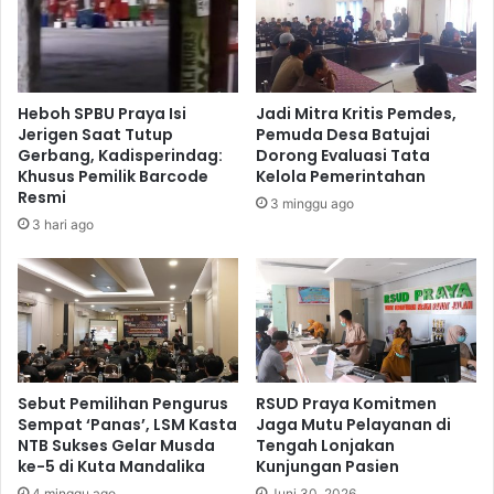
Heboh SPBU Praya Isi
Jadi Mitra Kritis Pemdes,
Jerigen Saat Tutup
Pemuda Desa Batujai
Gerbang, Kadisperindag:
Dorong Evaluasi Tata
Khusus Pemilik Barcode
Kelola Pemerintahan
Resmi
3 minggu ago
3 hari ago
Sebut Pemilihan Pengurus
RSUD Praya Komitmen
Sempat ‘Panas’, LSM Kasta
Jaga Mutu Pelayanan di
NTB Sukses Gelar Musda
Tengah Lonjakan
ke-5 di Kuta Mandalika
Kunjungan Pasien
4 minggu ago
Juni 30, 2026