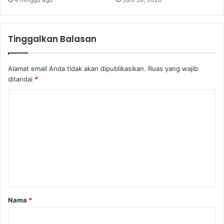
Tinggalkan Balasan
Alamat email Anda tidak akan dipublikasikan.
Ruas yang wajib
ditandai
*
K
o
m
e
n
t
a
Nama
*
r
*