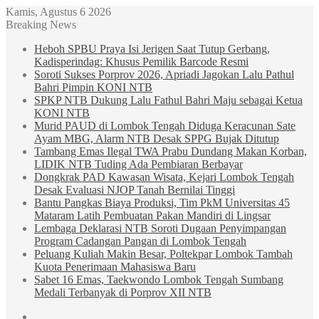
Kamis, Agustus 6 2026
Breaking News
Heboh SPBU Praya Isi Jerigen Saat Tutup Gerbang,
Kadisperindag: Khusus Pemilik Barcode Resmi
Soroti Sukses Porprov 2026, Apriadi Jagokan Lalu Pathul
Bahri Pimpin KONI NTB
SPKP NTB Dukung Lalu Fathul Bahri Maju sebagai Ketua
KONI NTB
Murid PAUD di Lombok Tengah Diduga Keracunan Sate
Ayam MBG, Alarm NTB Desak SPPG Bujak Ditutup
Tambang Emas Ilegal TWA Prabu Dundang Makan Korban,
LIDIK NTB Tuding Ada Pembiaran Berbayar
Dongkrak PAD Kawasan Wisata, Kejari Lombok Tengah
Desak Evaluasi NJOP Tanah Bernilai Tinggi
Bantu Pangkas Biaya Produksi, Tim PkM Universitas 45
Mataram Latih Pembuatan Pakan Mandiri di Lingsar
Lembaga Deklarasi NTB Soroti Dugaan Penyimpangan
Program Cadangan Pangan di Lombok Tengah
Peluang Kuliah Makin Besar, Poltekpar Lombok Tambah
Kuota Penerimaan Mahasiswa Baru
Sabet 16 Emas, Taekwondo Lombok Tengah Sumbang
Medali Terbanyak di Porprov XII NTB
Sidebar