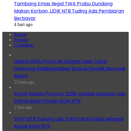
Tambang Emas Ilegal TWA Prabu Dundang
Makan Korban, LIDIK NTB Tuding Ada Pembiaran
Berbayar
4 hari ago
Recent
Popular
Comments
Heboh SPBU Praya Isi Jerigen Saat Tutup
Gerbang, Kadisperindag: Khusus Pemilik Barcode
Resmi
23 jam ago
Soroti Sukses Porprov 2026, Apriadi Jagokan Lalu
Pathul Bahri Pimpin KONI NTB
2 hari ago
SPKP NTB Dukung Lalu Fathul Bahri Maju sebagai
Ketua KONI NTB