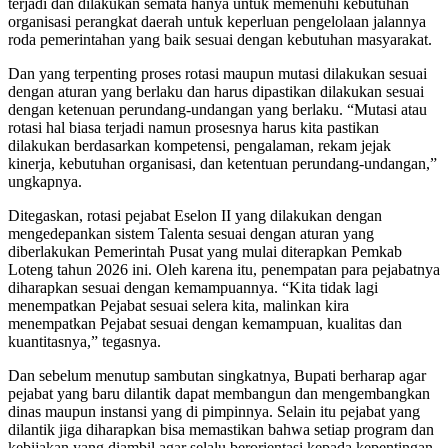
terjadi dan dilakukan semata hanya untuk memenuhi kebutuhan
organisasi perangkat daerah untuk keperluan pengelolaan jalannya
roda pemerintahan yang baik sesuai dengan kebutuhan masyarakat.
Dan yang terpenting proses rotasi maupun mutasi dilakukan sesuai
dengan aturan yang berlaku dan harus dipastikan dilakukan sesuai
dengan ketenuan perundang-undangan yang berlaku. “Mutasi atau
rotasi hal biasa terjadi namun prosesnya harus kita pastikan
dilakukan berdasarkan kompetensi, pengalaman, rekam jejak
kinerja, kebutuhan organisasi, dan ketentuan perundang-undangan,”
ungkapnya.
Ditegaskan, rotasi pejabat Eselon II yang dilakukan dengan
mengedepankan sistem Talenta sesuai dengan aturan yang
diberlakukan Pemerintah Pusat yang mulai diterapkan Pemkab
Loteng tahun 2026 ini. Oleh karena itu, penempatan para pejabatnya
diharapkan sesuai dengan kemampuannya. “Kita tidak lagi
menempatkan Pejabat sesuai selera kita, malinkan kira
menempatkan Pejabat sesuai dengan kemampuan, kualitas dan
kuantitasnya,” tegasnya.
Dan sebelum menutup sambutan singkatnya, Bupati berharap agar
pejabat yang baru dilantik dapat membangun dan mengembangkan
dinas maupun instansi yang di pimpinnya. Selain itu pejabat yang
dilantik jiga diharapkan bisa memastikan bahwa setiap program dan
kebijakan yang diambil agar selalu berorientasi kepada kepentingan