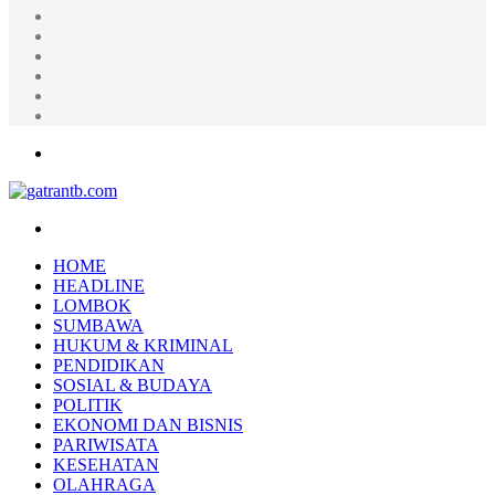
Random
Article
Log
In
Instagram
YouTube
Twitter
Facebook
Menu
Search
for
HOME
HEADLINE
LOMBOK
SUMBAWA
HUKUM & KRIMINAL
PENDIDIKAN
SOSIAL & BUDAYA
POLITIK
EKONOMI DAN BISNIS
PARIWISATA
KESEHATAN
OLAHRAGA