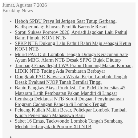
Jumat, Agustus 7 2026
Breaking News
Heboh SPBU Praya Isi Jerigen Saat Tutup Gerbang,
Kadisperindag: Khusus Pemilik Barcode Resmi
Soroti Sukses Porprov 2026, Apriadi Jagokan Lalu Pathul
Bahri Pimpin KONI NTB
SPKP NTB Dukung Lalu Fathul Bahri Maju sebagai Ketua
KONI NTB
Murid PAUD di Lombok Tengah Diduga Keracunan Sate
Ayam MBG, Alarm NTB Desak SPPG Bujak Ditutup
Tambang Emas Ilegal TWA Prabu Dundang Makan Korban,
LIDIK NTB Tuding Ada Pembiaran Berbayar
Dongkrak PAD Kawasan Wisata, Kejari Lombok Tengah
Desak Evaluasi NJOP Tanah Bernilai Tinggi
Bantu Pangkas Biaya Produksi, Tim PkM Universitas 45
Mataram Latih Pembuatan Pakan Mandiri di Lingsar
Lembaga Deklarasi NTB Soroti Dugaan Penyimpangan
Program Cadangan Pangan di Lombok Tengah
Peluang Kuliah Makin Besar, Poltekpar Lombok Tambah
Kuota Penerimaan Mahasiswa Baru
Sabet 16 Emas, Taekwondo Lombok Tengah Sumbang
Medali Terbanyak di Porprov XII NTB
Sidebar