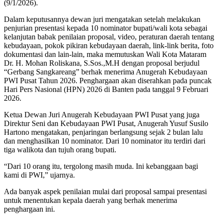
(9/1/2026).
Dalam keputusannya dewan juri mengatakan setelah melakukan
penjurian presentasi kepada 10 nominator bupati/wali kota sebagai
kelanjutan babak penilaian proposal, video, peraturan daerah tentang
kebudayaan, pokok pikiran kebudayaan daerah, link-link berita, foto
dokumentasi dan lain-lain, maka memutuskan Wali Kota Mataram
Dr. H. Mohan Roliskana, S.Sos.,M.H dengan proposal berjudul
“Gerbang Sangkareang” berhak menerima Anugerah Kebudayaan
PWI Pusat Tahun 2026. Penghargaan akan diserahkan pada puncak
Hari Pers Nasional (HPN) 2026 di Banten pada tanggal 9 Februari
2026.
Ketua Dewan Juri Anugerah Kebudayaan PWI Pusat yang juga
Direktur Seni dan Kebudayaan PWI Pusat, Anugerah Yusuf Susilo
Hartono mengatakan, penjaringan berlangsung sejak 2 bulan lalu
dan menghasilkan 10 nominator. Dari 10 nominator itu terdiri dari
tiga walikota dan tujuh orang bupati.
“Dari 10 orang itu, tergolong masih muda. Ini kebanggaan bagi
kami di PWI,” ujarnya.
Ada banyak aspek penilaian mulai dari proposal sampai presentasi
untuk menentukan kepala daerah yang berhak menerima
penghargaan ini.