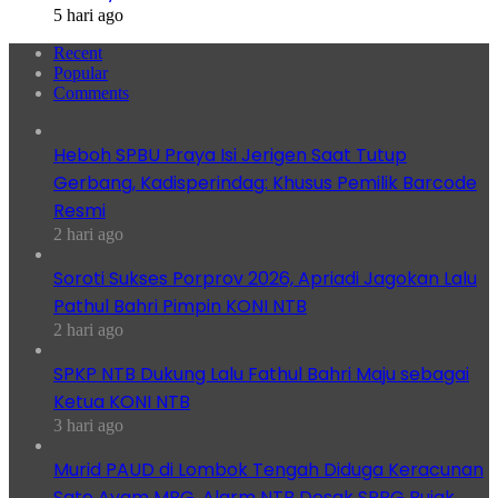
5 hari ago
Recent
Popular
Comments
Heboh SPBU Praya Isi Jerigen Saat Tutup
Gerbang, Kadisperindag: Khusus Pemilik Barcode
Resmi
2 hari ago
Soroti Sukses Porprov 2026, Apriadi Jagokan Lalu
Pathul Bahri Pimpin KONI NTB
2 hari ago
SPKP NTB Dukung Lalu Fathul Bahri Maju sebagai
Ketua KONI NTB
3 hari ago
Murid PAUD di Lombok Tengah Diduga Keracunan
Sate Ayam MBG, Alarm NTB Desak SPPG Bujak