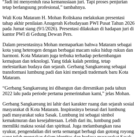
“Jadi ini menyentuh rasa kemanusiaan juri. Tapi proses penjurian
tetap berlangsung profesional,” tambahnya.
Wali Kota Mataram H. Mohan Roliskana melakukan presentasi
tahap akhir penilaian Anugerah Kebudayaan PWI Pusat Tahun 2026
pada Jumat siang (9/1/2026). Presentasi dilakukan di hadapan juri di
kantor PWI di Gedung Dewan Pers.
Dalam presentasinya Mohan memaparkan bahwa Mataram sebagai
kota yang heterogen dengan berbagai macam suku hidup rukun dan
harmoni. Kota Mataram juga terbuka terhadap perkembangan
kemajuan dan teknologi. Yang tidak kalah penting, tetap
melestarikan budaya dan sejarah. Gerbang Sangkareang sebagai
transformasi lumbung padi dan kini menjadi trademark baru Kota
Mataram.
“Gerbang Sangkareang ini dibangun dan diresmikan pada tahun
2022 lalu pada periode pertama pemerintahan kami,” jelas Mohan.
Gerbang Sangkareang ini lahir dari karakter ruang dan sejarah sosial
masyarakat di Kota Mataram. Inspirasinya berasal dari lumbung
padi masyarakat suku Sasak. Lumbung ini sebagai simbol
kemakmuran dan kesejahteraan. Lebih dari itu, lumbung padi
memiliki makna sosial dan spiritual. Juga melambangkan rasa
syukur, pengendalian diri serta semangat berbagi dan gotong royong
yang telah mengakar dalam identitas dan budaya masyarakat Sasak.