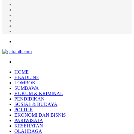
Random
Article
Log
In
Instagram
YouTube
Twitter
Facebook
Menu
Search
for
HOME
HEADLINE
LOMBOK
SUMBAWA
HUKUM & KRIMINAL
PENDIDIKAN
SOSIAL & BUDAYA
POLITIK
EKONOMI DAN BISNIS
PARIWISATA
KESEHATAN
OLAHRAGA