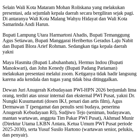
Selain Wali Kota Mataram Mohan Roliskana yang melakukan
presentasi, ada sejumlah kepala daerah secara bergiliran sejak pagi.
Di antaranya Wali Kota Malang Wahyu Hidayat dan Wali Kota
Samarinda Andi Harun.
Bupati Lampung Utara Harmartoni Ahadis, Bupati Temanggung
Agus Setiawan, Bupati Manggarai Heribertus Geradus Laju Nabit
dan Bupati Blora Arief Rohman. Sedangkan tiga kepala daerah
yakni
Maya Hasmita (Bupati Labuhanbatu), Hermus Indou (Bupati
Manokwari), dan John Kenedy (Bupati Padang Pariaman)
melakukan presentasi melalui zoom. Ketiganya tidak hadir langsung
karena ada kendala dan tugas yang tidak bisa ditinggalkan.
Dewan Juri Anugerah Kebudayaan PWI-HPN 2026 berjumlah lima
orang, terdiri atas unsur internal dan eksternal PWI Pusat, yakni Dr.
Nungki Kusumastuti (dosen IKJ, penari dan artis film), Agus
Dermawan T (pengamat dan penulis seni budaya, penerima
Anugerah Kebudayaan RI), Sudjiwo Tejo (seniman, budayawan,
mantan wartawan, anggota Tim Pakar PWI Pusat), Akhmad Munir
(Direktur Utama LKBN Antara, Ketua Umum PWI Pusat periode
2025-2030), serta Yusuf Susilo Hartono (wartawan senior, pelukis,
dan penyair).