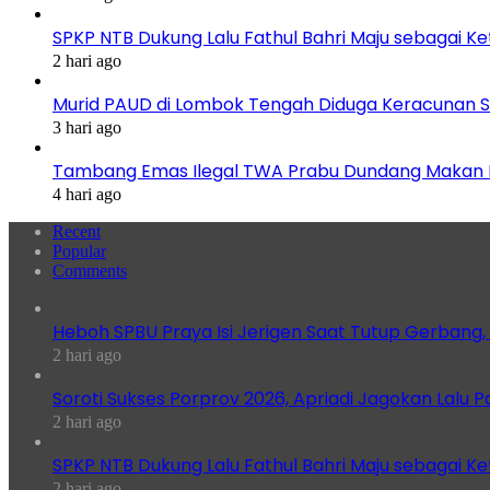
SPKP NTB Dukung Lalu Fathul Bahri Maju sebagai K
2 hari ago
Murid PAUD di Lombok Tengah Diduga Keracunan S
3 hari ago
Tambang Emas Ilegal TWA Prabu Dundang Makan K
4 hari ago
Recent
Popular
Comments
Heboh SPBU Praya Isi Jerigen Saat Tutup Gerbang,
2 hari ago
Soroti Sukses Porprov 2026, Apriadi Jagokan Lalu P
2 hari ago
SPKP NTB Dukung Lalu Fathul Bahri Maju sebagai K
2 hari ago