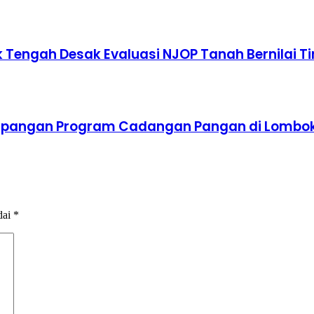
Tengah Desak Evaluasi NJOP Tanah Bernilai Ti
impangan Program Cadangan Pangan di Lombo
dai
*