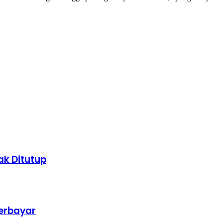
k Ditutup
erbayar