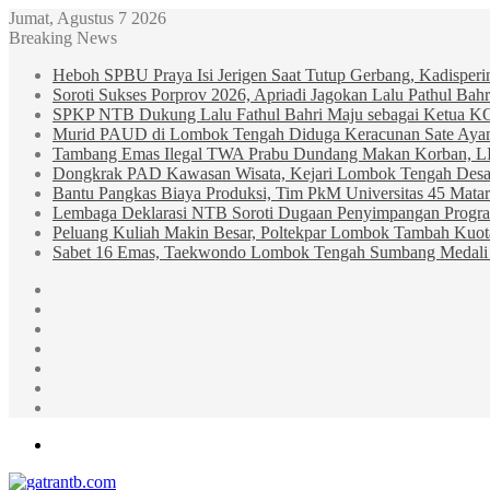
Jumat, Agustus 7 2026
Breaking News
Heboh SPBU Praya Isi Jerigen Saat Tutup Gerbang, Kadisper
Soroti Sukses Porprov 2026, Apriadi Jagokan Lalu Pathul B
SPKP NTB Dukung Lalu Fathul Bahri Maju sebagai Ketua 
Murid PAUD di Lombok Tengah Diduga Keracunan Sate Ay
Tambang Emas Ilegal TWA Prabu Dundang Makan Korban, L
Dongkrak PAD Kawasan Wisata, Kejari Lombok Tengah Desak
Bantu Pangkas Biaya Produksi, Tim PkM Universitas 45 Matar
Lembaga Deklarasi NTB Soroti Dugaan Penyimpangan Progr
Peluang Kuliah Makin Besar, Poltekpar Lombok Tambah Kuo
Sabet 16 Emas, Taekwondo Lombok Tengah Sumbang Medali 
Sidebar
Random
Article
Log
In
Instagram
YouTube
Twitter
Facebook
Menu