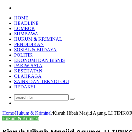
Search
for
HOME
HEADLINE
LOMBOK
SUMBAWA
HUKUM & KRIMINAL
PENDIDIKAN
SOSIAL & BUDAYA
POLITIK
EKONOMI DAN BISNIS
PARIWISATA
KESEHATAN
OLAHRAGA
SAINS DAN TEKNOLOGI
REDAKSI
Search
Random
for
Article
Home
/
Hukum & Kriminal
/
Kisruh Hibah Masjid Agung, LI TIPIKO
Hukum & Kriminal