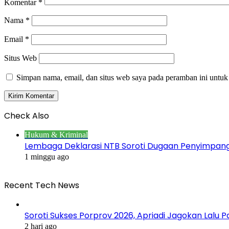
Komentar
*
Nama
*
Email
*
Situs Web
Simpan nama, email, dan situs web saya pada peramban ini untuk
Check Also
Close
Hukum & Kriminal
Lembaga Deklarasi NTB Soroti Dugaan Penyimpa
1 minggu ago
Recent Tech News
Soroti Sukses Porprov 2026, Apriadi Jagokan Lalu P
2 hari ago