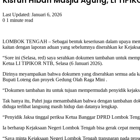
Kisruh Hibah Masjid Agung, LI TIP
Last Updated: Januari 6, 2026
0
1 minute read
Facebook
Twitter
LinkedIn
Tumblr
Pinterest
Reddit
VKontakte
Odnoklassniki
Pocket
LOMBOK TENGAH – Sebagai bentuk keseriusan dalam upaya membo
kaitan dengan laporan aduan yang sebelumnya diserahkan ke Kejak
“Sore ini (Selasa, red) saya serahkan dokumen tambahan untuk mempe
Ketua LI TIPIKOR NTB, Selasa (6 Januari 2026).
Dirinya meyampaikan bahwa dokumen yang diserahkan semua ada kai
Bupati Loteng dan proyek Gedung Olah Raga Mini .
“Dokumen tambahan itu untuk tujuan mempermudah penyidik kejaksa
Tak hanya itu, Pahri juga menambahkan bahwa dengan tambahan dok
diduga terlibat langsung masih hidup dan datanya lengkap.
“Penyidik Jaksa tinggal periksa Ketua Banggar DPRD Lombok Tenga
Ia berharap Kejaksaan Negeri Lombok Tengah bisa gerak cepat mempero
“Saya minta Kejaksaan Negeri Lombok Tengah transparan pada proses