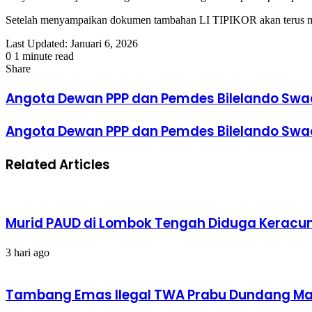
Setelah menyampaikan dokumen tambahan LI TIPIKOR akan terus men
Last Updated: Januari 6, 2026
0
1 minute read
Facebook
Twitter
LinkedIn
Tumblr
Pinterest
Reddit
VKontakte
Odnoklassniki
Pocket
Share
Facebook
Twitter
LinkedIn
Tumblr
Pinterest
Reddit
VKontakte
Odnoklassniki
Pocket
Share
Print
via
Angota Dewan PPP dan Pemdes Bilelando Swa
Email
Angota Dewan PPP dan Pemdes Bilelando Swa
Related Articles
Murid PAUD di Lombok Tengah Diduga Keracun
3 hari ago
Tambang Emas Ilegal TWA Prabu Dundang Mak