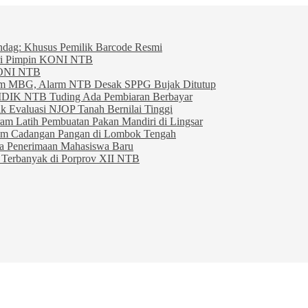
indag: Khusus Pemilik Barcode Resmi
ahri Pimpin KONI NTB
KONI NTB
am MBG, Alarm NTB Desak SPPG Bujak Ditutup
IDIK NTB Tuding Ada Pembiaran Berbayar
 Evaluasi NJOP Tanah Bernilai Tinggi
am Latih Pembuatan Pakan Mandiri di Lingsar
am Cadangan Pangan di Lombok Tengah
ta Penerimaan Mahasiswa Baru
Terbanyak di Porprov XII NTB