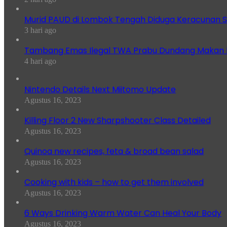
Murid PAUD di Lombok Tengah Diduga Keracunan S
3 hari ago
Tambang Emas Ilegal TWA Prabu Dundang Makan K
4 hari ago
Nintendo Details Next Miitomo Update
Agustus 16, 2023
Killing Floor 2 New Sharpshooter Class Detailed
Agustus 16, 2023
Quinoa new recipes, feta & broad bean salad
Agustus 16, 2023
Cooking with kids – how to get them involved
Agustus 16, 2023
6 Ways Drinking Warm Water Can Heal Your Body
Agustus 16, 2023