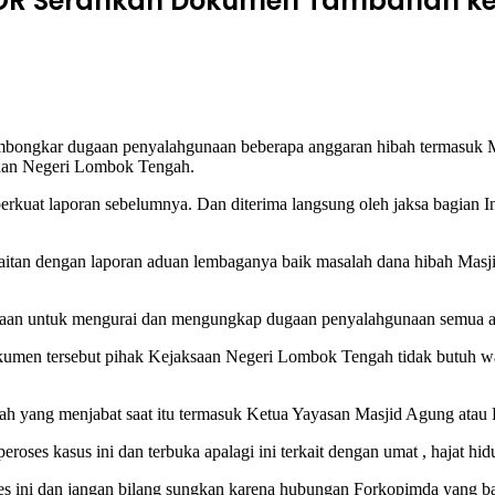
IKOR Serahkan Dokumen Tambahan ke 
ngkar dugaan penyalahgunaan beberapa anggaran hibah termasuk 
saan Negeri Lombok Tengah.
rkuat laporan sebelumnya. Dan diterima langsung oleh jaksa bagian I
tan dengan laporan aduan lembaganya baik masalah dana hibah Masji
an untuk mengurai dan mengungkap dugaan penyalahgunaan semua angg
umen tersebut pihak Kejaksaan Negeri Lombok Tengah tidak butuh wa
h yang menjabat saat itu termasuk Ketua Yayasan Masjid Agung atau
ses kasus ini dan terbuka apalagi ini terkait dengan umat , hajat hid
 ini dan jangan bilang sungkan karena hubungan Forkopimda yang bai