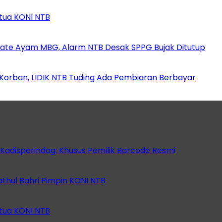
etua KONI NTB
ate Ayam MBG, Alarm NTB Desak SPPG Bujak Ditutup
orban, LIDIK NTB Tuding Ada Pembiaran Berbayar
 Kadisperindag: Khusus Pemilik Barcode Resmi
athul Bahri Pimpin KONI NTB
etua KONI NTB