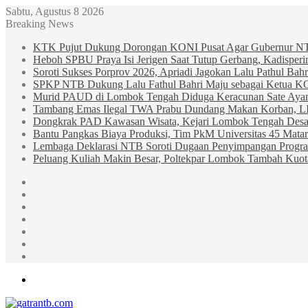
Sabtu, Agustus 8 2026
Breaking News
KTK Pujut Dukung Dorongan KONI Pusat Agar Gubernur N
Heboh SPBU Praya Isi Jerigen Saat Tutup Gerbang, Kadisper
Soroti Sukses Porprov 2026, Apriadi Jagokan Lalu Pathul B
SPKP NTB Dukung Lalu Fathul Bahri Maju sebagai Ketua 
Murid PAUD di Lombok Tengah Diduga Keracunan Sate Ay
Tambang Emas Ilegal TWA Prabu Dundang Makan Korban, L
Dongkrak PAD Kawasan Wisata, Kejari Lombok Tengah Desak
Bantu Pangkas Biaya Produksi, Tim PkM Universitas 45 Matar
Lembaga Deklarasi NTB Soroti Dugaan Penyimpangan Progr
Peluang Kuliah Makin Besar, Poltekpar Lombok Tambah Kuo
Sidebar
Random
Article
Log
In
Instagram
YouTube
Twitter
Facebook
Menu