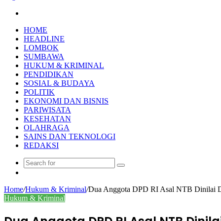
Search
for
HOME
HEADLINE
LOMBOK
SUMBAWA
HUKUM & KRIMINAL
PENDIDIKAN
SOSIAL & BUDAYA
POLITIK
EKONOMI DAN BISNIS
PARIWISATA
KESEHATAN
OLAHRAGA
SAINS DAN TEKNOLOGI
REDAKSI
Search
Random
for
Article
Home
/
Hukum & Kriminal
/
Dua Anggota DPD RI Asal NTB Dinilai D
Hukum & Kriminal