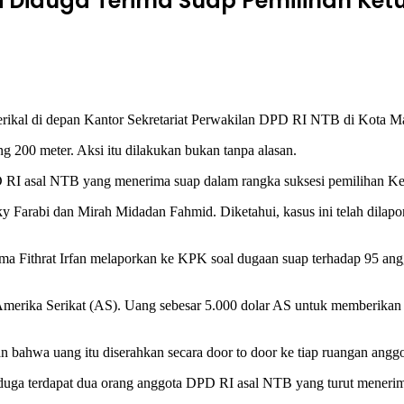
i Diduga Terima Suap Pemilihan Ket
kal di depan Kantor Sekretariat Perwakilan DPD RI NTB di Kota Ma
g 200 meter. Aksi itu dilakukan bukan tanpa alasan.
RI asal NTB yang menerima suap dalam rangka suksesi pemilihan Ke
 Farabi dan Mirah Midadan Fahmid. Diketahui, kasus ini telah dilapo
ama Fithrat Irfan melaporkan ke KPK soal dugaan suap terhadap 95 a
merika Serikat (AS). Uang sebesar 5.000 dolar AS untuk memberikan
 bahwa uang itu diserahkan secara door to door ke tiap ruangan ang
duga terdapat dua orang anggota DPD RI asal NTB yang turut menerim