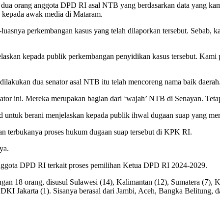
p dua orang anggota DPD RI asal NTB yang berdasarkan data yang kami
 kepada awak media di Mataram.
nya perkembangan kasus yang telah dilaporkan tersebut. Sebab, kata S
skan kepada publik perkembangan penyidikan kasus tersebut. Kami 
ilakukan dua senator asal NTB itu telah mencoreng nama baik daerah. 
enator ini. Mereka merupakan bagian dari ‘wajah’ NTB di Senayan. Te
ntuk berani menjelaskan kepada publik ihwal dugaan suap yang mere
gan terbukanya proses hukum dugaan suap tersebut di KPK RI.
ya.
 anggota DPD RI terkait proses pemilihan Ketua DPD RI 2024-2029.
ngan 18 orang, disusul Sulawesi (14), Kalimantan (12), Sumatera (7)
 DKI Jakarta (1). Sisanya berasal dari Jambi, Aceh, Bangka Belitung,