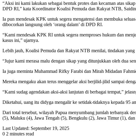
“Aksi ini kami lakukan sebagai bentuk protes dan kecaman atas sika
DPD RI,” kata Koordinator Koalisi Pemuda dan Rakyat NTB, Saidin
Ia pun mendesak KPK untuk segera mengatensi dan membuka seluas-luas
dibocorkan langsung oleh ‘orang dalam’ di DPD RI.
“Kami mendesak KPK RI untuk segera memproses hukum dan menjela
kasus ini,” ujarnya.
Lebih jauh, Koalisi Pemuda dan Rakyat NTB menilai, tindakan yang d
“Jujur kami merasa malu dengan sikap yang ditunjukkan oleh dua s
Ia juga meminta Muhammad Rifky Farabi dan Mirah Midadan Fahmid u
Mereka mengaku akan terus menggelar aksi berjilid-jilid sampai den
“Kami sudag agendakan aksi-aksi lanjutan di berbagai tempat,” jelasn
Diketahui, uang itu didyga mengalir ke setidak-tidaknya kepada 95
Dari total tersebut, wilayah Papua menyumbang jumlah terbanyak de
(5), Maluku (4), Jawa Tengah (5), Bengkulu (2), Jawa Timur (1), dan
Last Updated: September 19, 2025
0
2 minutes read