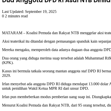
Dua Anggota DPD RI Asal NTB Dinila
Last Updated: September 19, 2025
0
2 minutes read
Facebook
Twitter
LinkedIn
Tumblr
Pinterest
Reddit
VKontakte
Odnoklassniki
Pocket
MATARAM – Koalisi Pemuda dan Rakyat NTB menggelar aksi teateri
Aksi teaterikal itu ditandai dengan pemasangan spanduk kain sepanjan
Mereka mengaku, memperoleh data adanya dugaan dua anggota DPD 
Dua orang yang diduga merima suap tersebut adalah Muhammad Rifky
(KPK).
Kasus ini bermula tatkala seorang mantan anggota staf DPD RI bern
2029.
Irfan menyebut ada anggota DPD RI diduga mendapat 13.000 dolar A
untuk pemilihan Wakil Ketua MPR RI dari unsur DPD.
Irfan pun membeberkan modus pemberian uang suap ini. Diungkapkan
Menurut Koalisi Pemuda dan Rakyat NTB, dari 95 orang tersebut, di