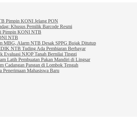
TB Pimpin KONI Jelang PON
indag: Khusus Pemilik Barcode Resmi
ahri Pimpin KONI NTB
KONI NTB
am MBG, Alarm NTB Desak SPPG Bujak Ditutup
IDIK NTB Tuding Ada Pembiaran Berbayar
 Evaluasi NJOP Tanah Bernilai Tinggi
am Latih Pembuatan Pakan Mandiri di Lingsar
am Cadangan Pangan di Lombok Tengah
ta Penerimaan Mahasiswa Baru