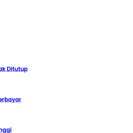
k Ditutup
erbayar
nggi