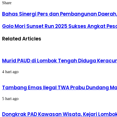
Facebook
Twitter
LinkedIn
Tumblr
Pinterest
Reddit
VKontakte
Odnoklassniki
Pocket
Share
Facebook
Twitter
LinkedIn
Tumblr
Pinterest
Reddit
VKontakte
Odnoklassniki
Pocket
Share
Print
via
Bahas Sinergi Pers dan Pembangunan Daerah, 
Email
Golo Mori Sunset Run 2025 Sukses Angkat Pes
Related Articles
Murid PAUD di Lombok Tengah Diduga Keracun
4 hari ago
Tambang Emas Ilegal TWA Prabu Dundang Mak
5 hari ago
Dongkrak PAD Kawasan Wisata, Kejari Lombok 