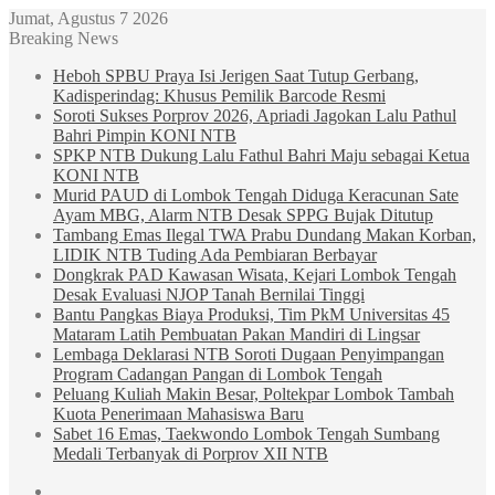
Jumat, Agustus 7 2026
Breaking News
Heboh SPBU Praya Isi Jerigen Saat Tutup Gerbang,
Kadisperindag: Khusus Pemilik Barcode Resmi
Soroti Sukses Porprov 2026, Apriadi Jagokan Lalu Pathul
Bahri Pimpin KONI NTB
SPKP NTB Dukung Lalu Fathul Bahri Maju sebagai Ketua
KONI NTB
Murid PAUD di Lombok Tengah Diduga Keracunan Sate
Ayam MBG, Alarm NTB Desak SPPG Bujak Ditutup
Tambang Emas Ilegal TWA Prabu Dundang Makan Korban,
LIDIK NTB Tuding Ada Pembiaran Berbayar
Dongkrak PAD Kawasan Wisata, Kejari Lombok Tengah
Desak Evaluasi NJOP Tanah Bernilai Tinggi
Bantu Pangkas Biaya Produksi, Tim PkM Universitas 45
Mataram Latih Pembuatan Pakan Mandiri di Lingsar
Lembaga Deklarasi NTB Soroti Dugaan Penyimpangan
Program Cadangan Pangan di Lombok Tengah
Peluang Kuliah Makin Besar, Poltekpar Lombok Tambah
Kuota Penerimaan Mahasiswa Baru
Sabet 16 Emas, Taekwondo Lombok Tengah Sumbang
Medali Terbanyak di Porprov XII NTB
Sidebar