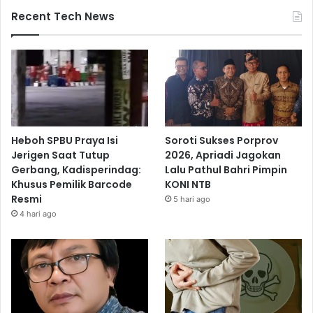
Recent Tech News
Heboh SPBU Praya Isi
Soroti Sukses Porprov
Jerigen Saat Tutup
2026, Apriadi Jagokan
Gerbang, Kadisperindag:
Lalu Pathul Bahri Pimpin
Khusus Pemilik Barcode
KONI NTB
Resmi
5 hari ago
4 hari ago