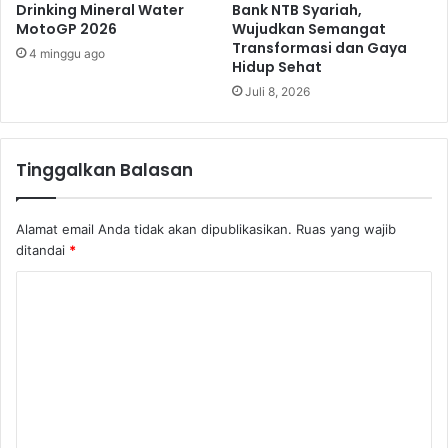
Drinking Mineral Water
Bank NTB Syariah,
MotoGP 2026
Wujudkan Semangat
Transformasi dan Gaya
4 minggu ago
Hidup Sehat
Juli 8, 2026
Tinggalkan Balasan
Alamat email Anda tidak akan dipublikasikan.
Ruas yang wajib
ditandai
*
K
o
m
e
n
t