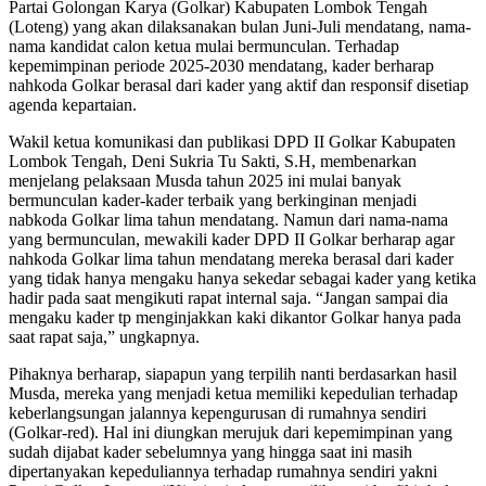
Partai Golongan Karya (Golkar) Kabupaten Lombok Tengah
(Loteng) yang akan dilaksanakan bulan Juni-Juli mendatang, nama-
nama kandidat calon ketua mulai bermunculan. Terhadap
kepemimpinan periode 2025-2030 mendatang, kader berharap
nahkoda Golkar berasal dari kader yang aktif dan responsif disetiap
agenda kepartaian.
Wakil ketua komunikasi dan publikasi DPD II Golkar Kabupaten
Lombok Tengah, Deni Sukria Tu Sakti, S.H, membenarkan
menjelang pelaksaan Musda tahun 2025 ini mulai banyak
bermunculan kader-kader terbaik yang berkinginan menjadi
nabkoda Golkar lima tahun mendatang. Namun dari nama-nama
yang bermunculan, mewakili kader DPD II Golkar berharap agar
nahkoda Golkar lima tahun mendatang mereka berasal dari kader
yang tidak hanya mengaku hanya sekedar sebagai kader yang ketika
hadir pada saat mengikuti rapat internal saja. “Jangan sampai dia
mengaku kader tp menginjakkan kaki dikantor Golkar hanya pada
saat rapat saja,” ungkapnya.
Pihaknya berharap, siapapun yang terpilih nanti berdasarkan hasil
Musda, mereka yang menjadi ketua memiliki kepedulian terhadap
keberlangsungan jalannya kepengurusan di rumahnya sendiri
(Golkar-red). Hal ini diungkan merujuk dari kepemimpinan yang
sudah dijabat kader sebelumnya yang hingga saat ini masih
dipertanyakan kepeduliannya terhadap rumahnya sendiri yakni