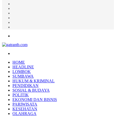
Random
Article
Log
In
Instagram
YouTube
Twitter
Facebook
Menu
Search
for
HOME
HEADLINE
LOMBOK
SUMBAWA
HUKUM & KRIMINAL
PENDIDIKAN
SOSIAL & BUDAYA
POLITIK
EKONOMI DAN BISNIS
PARIWISATA
KESEHATAN
OLAHRAGA