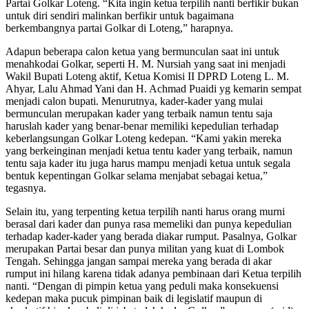
Partai Golkar Loteng. “Kita ingin ketua terpilih nanti berfikir bukan
untuk diri sendiri malinkan berfikir untuk bagaimana
berkembangnya partai Golkar di Loteng,” harapnya.
Adapun beberapa calon ketua yang bermunculan saat ini untuk
menahkodai Golkar, seperti H. M. Nursiah yang saat ini menjadi
Wakil Bupati Loteng aktif, Ketua Komisi II DPRD Loteng L. M.
Ahyar, Lalu Ahmad Yani dan H. Achmad Puaidi yg kemarin sempat
menjadi calon bupati. Menurutnya, kader-kader yang mulai
bermunculan merupakan kader yang terbaik namun tentu saja
haruslah kader yang benar-benar memiliki kepedulian terhadap
keberlangsungan Golkar Loteng kedepan. “Kami yakin mereka
yang berkeinginan menjadi ketua tentu kader yang terbaik, namun
tentu saja kader itu juga harus mampu menjadi ketua untuk segala
bentuk kepentingan Golkar selama menjabat sebagai ketua,”
tegasnya.
Selain itu, yang terpenting ketua terpilih nanti harus orang murni
berasal dari kader dan punya rasa memeliki dan punya kepedulian
terhadap kader-kader yang berada diakar rumput. Pasalnya, Golkar
merupakan Partai besar dan punya militan yang kuat di Lombok
Tengah. Sehingga jangan sampai mereka yang berada di akar
rumput ini hilang karena tidak adanya pembinaan dari Ketua terpilih
nanti. “Dengan di pimpin ketua yang peduli maka konsekuensi
kedepan maka pucuk pimpinan baik di legislatif maupun di