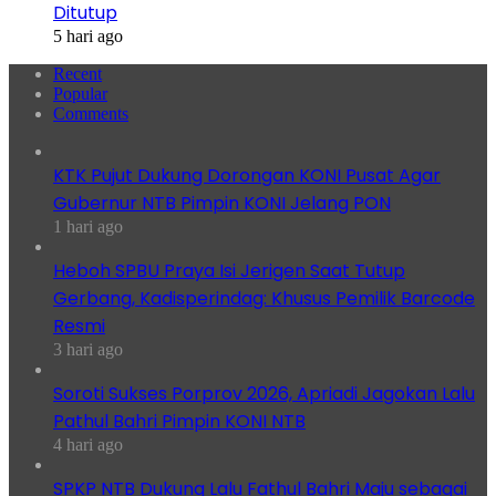
Ditutup
5 hari ago
Recent
Popular
Comments
KTK Pujut Dukung Dorongan KONI Pusat Agar
Gubernur NTB Pimpin KONI Jelang PON
1 hari ago
Heboh SPBU Praya Isi Jerigen Saat Tutup
Gerbang, Kadisperindag: Khusus Pemilik Barcode
Resmi
3 hari ago
Soroti Sukses Porprov 2026, Apriadi Jagokan Lalu
Pathul Bahri Pimpin KONI NTB
4 hari ago
SPKP NTB Dukung Lalu Fathul Bahri Maju sebagai