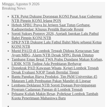
Minggu, Agustus 9 2026
Breaking News
KTK Pujut Dukung Dorongan KONI Pusat Agar Gubernur
NTB Pimpin KONI Jelang PON
Heboh SPBU Praya Isi Jerigen Saat Tutup Gerbang,
Kadisperindag: Khusus Pemilik Barcode Resmi
Soroti Sukses Porprov 2026, Apriadi Jagokan Lalu Pathul
Bahri Pimpin KONI NTB
SPKP NTB Dukung Lalu Fathul Bahri Maju sebagai Ketua
KONI NTB
Murid PAUD di Lombok Tengah Diduga Keracunan Sate
Ayam MBG, Alarm NTB Desak SPPG Bujak Ditutup
Tambang Emas Ilegal TWA Prabu Dundang Makan Korban,
LIDIK NTB Tuding Ada Pembiaran Berbayar
Dongkrak PAD Kawasan Wisata, Kejari Lombok Tengah
Desak Evaluasi NJOP Tanah Bernilai Tinggi
Bantu Pangkas Biaya Produksi, Tim PkM Universitas 45
Mataram Latih Pembuatan Pakan Mandiri di Lingsar
Lembaga Deklarasi NTB Soroti Dugaan Penyimpangan
Program Cadangan Pangan di Lombok Tengah
Peluang Kuliah Makin Besar, Poltekpar Lombok Tambah
Kuota Penerimaan Mahasiswa Baru
Sidebar