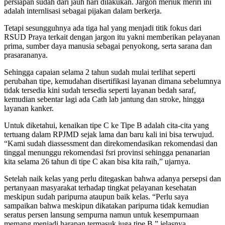
persiapan sudah dari jauh hari dilakukan. Jargon meriuk meriri ini
adalah internlisasi sebagai pijakan dalam berkerja.
Tetapi sesungguhnya ada tiga hal yang menjadi titik fokus dari
RSUD Praya terkait dengan jargon itu yakni memberikan pelayanan
prima, sumber daya manusia sebagai penyokong, serta sarana dan
prasarananya.
Sehingga capaian selama 2 tahun sudah mulai terlihat seperti
perubahan tipe, kemudahan disertifikasi layanan dimana sebelumnya
tidak tersedia kini sudah tersedia seperti layanan bedah saraf,
kemudian sebentar lagi ada Cath lab jantung dan stroke, hingga
layanan kanker.
Untuk diketahui, kenaikan tipe C ke Tipe B adalah cita-cita yang
tertuang dalam RPJMD sejak lama dan baru kali ini bisa terwujud.
“Kami sudah diassessment dan direkomendasikan rekomendasi dan
tinggal menunggu rekomendasi fsri provinsi sehingga penanarian
kita selama 26 tahun di tipe C akan bisa kita raih,” ujarnya.
Setelah naik kelas yang perlu ditegaskan bahwa adanya persepsi dan
pertanyaan masyarakat terhadap tingkat pelayanan kesehatan
meskipun sudah paripurna ataupun baik kelas. “Perlu saya
sampaikan bahwa meskipun dikatakan paripurna tidak kemudian
seratus persen lansung sempurna namun untuk kesempurnaan
memang menjadi harapan termasuk juga tipe B,” jelasnya