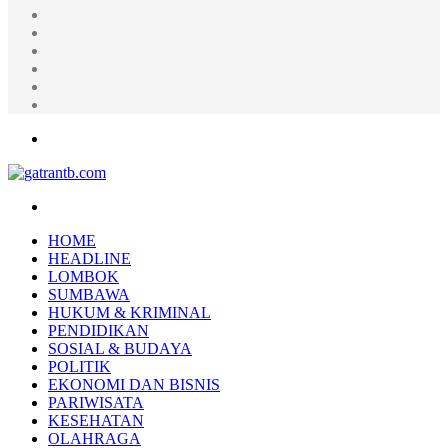
Random
Article
Log
In
Instagram
YouTube
Twitter
Facebook
Menu
Search
for
HOME
HEADLINE
LOMBOK
SUMBAWA
HUKUM & KRIMINAL
PENDIDIKAN
SOSIAL & BUDAYA
POLITIK
EKONOMI DAN BISNIS
PARIWISATA
KESEHATAN
OLAHRAGA