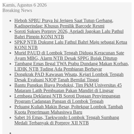
Kamis, Agustus 6 2026
Breaking News
Heboh SPBU Praya Isi Jerigen Saat Tutup Gerbang,
Kadisperindag: Khusus Pemilik Barcode Resmi
Soroti Sukses Porprov 2026, Apriadi Jagokan Lalu Pathul
Bahri Pimpin KONI NTB
SPKP NTB Dukung Lalu Fathul Bahri Maju sebagai Ketua
KONI NTB
Murid PAUD di Lombok Tengah Diduga Keracunan Sate
Ayam MBG, Alarm NTB Desak SPPG Bujak Ditutup
Tambang Emas Ilegal TWA Prabu Dundang Makan Korban,
LIDIK NTB Tuding Ada Pembiaran Berbayar
Dongkrak PAD Kawasan Wisata, Kejari Lombok Tengah
Desak Evaluasi NJOP Tanah Bernilai Tinggi
Bantu Pangkas Biaya Produksi, Tim PkM Universitas 45
Mataram Latih Pembuatan Pakan Mandiri di Lingsar
Lembaga Deklarasi NTB Soroti Dugaan Penyimpangan
Program Cadangan Pangan di Lombok Tengah
Peluang Kuliah Makin Besar, Poltekpar Lombok Tambah
Kuota Penerimaan Mahasiswa Baru
Sabet 16 Emas, Taekwondo Lombok Tengah Sumbang
Medali Terbanyak di Porprov XII NTB
Sidebar