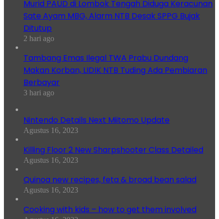
Murid PAUD di Lombok Tengah Diduga Keracunan
Sate Ayam MBG, Alarm NTB Desak SPPG Bujak
Ditutup
2 hari ago
Tambang Emas Ilegal TWA Prabu Dundang
Makan Korban, LIDIK NTB Tuding Ada Pembiaran
Berbayar
3 hari ago
Nintendo Details Next Miitomo Update
Agustus 16, 2023
Killing Floor 2 New Sharpshooter Class Detailed
Agustus 16, 2023
Quinoa new recipes, feta & broad bean salad
Agustus 16, 2023
Cooking with kids – how to get them involved