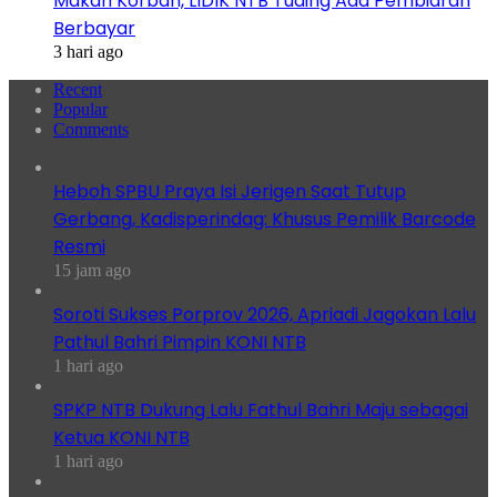
Makan Korban, LIDIK NTB Tuding Ada Pembiaran
Berbayar
3 hari ago
Recent
Popular
Comments
Heboh SPBU Praya Isi Jerigen Saat Tutup
Gerbang, Kadisperindag: Khusus Pemilik Barcode
Resmi
15 jam ago
Soroti Sukses Porprov 2026, Apriadi Jagokan Lalu
Pathul Bahri Pimpin KONI NTB
1 hari ago
SPKP NTB Dukung Lalu Fathul Bahri Maju sebagai
Ketua KONI NTB
1 hari ago