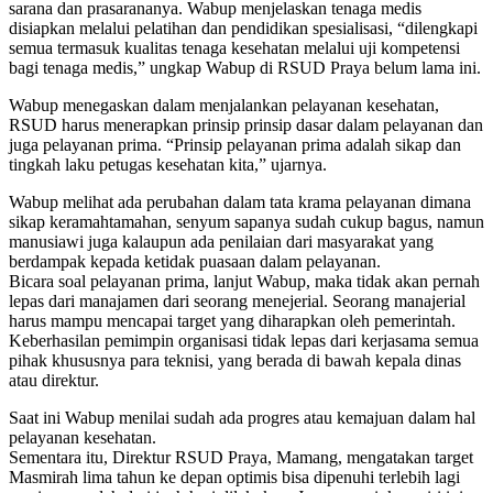
sarana dan prasarananya. Wabup menjelaskan tenaga medis
disiapkan melalui pelatihan dan pendidikan spesialisasi, “dilengkapi
semua termasuk kualitas tenaga kesehatan melalui uji kompetensi
bagi tenaga medis,” ungkap Wabup di RSUD Praya belum lama ini.
Wabup menegaskan dalam menjalankan pelayanan kesehatan,
RSUD harus menerapkan prinsip prinsip dasar dalam pelayanan dan
juga pelayanan prima. “Prinsip pelayanan prima adalah sikap dan
tingkah laku petugas kesehatan kita,” ujarnya.
Wabup melihat ada perubahan dalam tata krama pelayanan dimana
sikap keramahtamahan, senyum sapanya sudah cukup bagus, namun
manusiawi juga kalaupun ada penilaian dari masyarakat yang
berdampak kepada ketidak puasaan dalam pelayanan.
Bicara soal pelayanan prima, lanjut Wabup, maka tidak akan pernah
lepas dari manajamen dari seorang menejerial. Seorang manajerial
harus mampu mencapai target yang diharapkan oleh pemerintah.
Keberhasilan pemimpin organisasi tidak lepas dari kerjasama semua
pihak khususnya para teknisi, yang berada di bawah kepala dinas
atau direktur.
Saat ini Wabup menilai sudah ada progres atau kemajuan dalam hal
pelayanan kesehatan.
Sementara itu, Direktur RSUD Praya, Mamang, mengatakan target
Masmirah lima tahun ke depan optimis bisa dipenuhi terlebih lagi